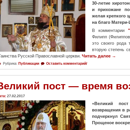
30-летие хирото
и прихожане по
желая крепкого 
на благо Матери-
В комментарии
Филипп (Филиппов
это своего рода 
вторую степень с
Таинства Русской Православной церкви.
Читать далее
"
→
А
Рубрика:
Публикации
Оставить комментарий/
р
х
и
Великий пост — время во
е
п
ата:
27.02.2017
и
«Великий пос
с
возвращения в р
к
подчеркнул Свя
о
Прощеное воскрес
п