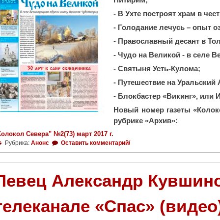
- В Ухте построят храм в ч
- Голодание лечусь – опыт 
- Православный десант в То
- Чудо на Великой - в селе
- Святыня Усть-Кулома;
- Путешествие на Уральский
- Блокбастер «Викинг», или 
Новый номер газеты «Колоко
рубрике «Архив»:
Колокол Севера" №2(73) март 2017 г.
Рубрика:
Анонс
Оставить комментарий/
Певец Александр Кувшин
телеканале «Спас» (видео