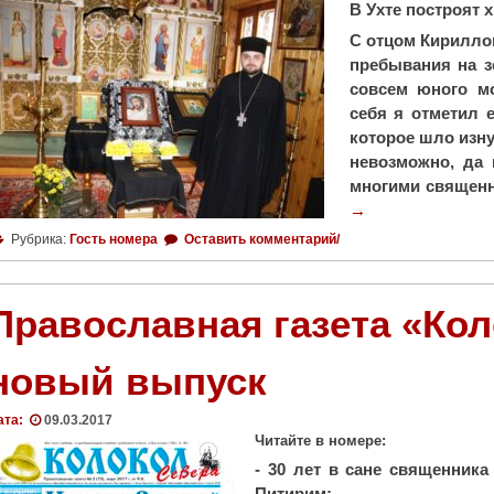
В Ухте построят 
С отцом Кириллом
пребывания на з
совсем юного м
себя я отметил е
которое шло изну
невозможно, да
многими священн
→
Рубрика:
Гость номера
Оставить комментарий/
Православная газета «Ко
новый выпуск
ата:
09.03.2017
Читайте в номере:
- 30 лет в сане священника
Питирим;