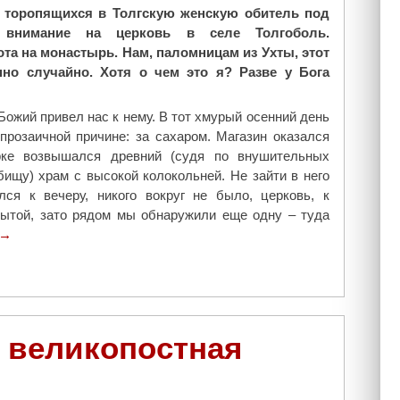
, торопящихся в Толгскую женскую обитель под
 внимание на церковь в селе Толгоболь.
та на монастырь. Нам, паломницам из Ухты, этот
но случайно. Хотя о чем это я? Разве у Бога
Божий привел нас к нему. В тот хмурый осенний день
прозаичной причине: за сахаром. Магазин оказался
рке возвышался древний (судя по внушительных
ищу) храм с высокой колокольней. Не зайти в него
ся к вечеру, никого вокруг не было, церковь, к
рытой, зато рядом мы обнаружили еще одну – туда
"
→
Б
л
а
г
о
я великопостная
в
е
с