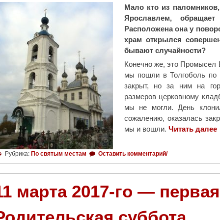
Мало кто из паломников
Ярославлем, обращает
Расположена она у поворо
храм открылся совершен
бывают случайности?
Конечно же, это Промысел 
мы пошли в Толгоболь по 
закрыт, но за ним на го
размеров церковному кладб
мы не могли. День клонил
сожалению, оказалась зак
мы и вошли.
Читать далее
Рубрика:
По святым местам
Оставить комментарий/
11 марта 2017-го — перва
Родительская суббота