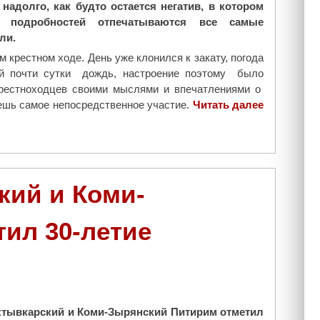
надолго, как будто остается негатив, в котором
н
 подробностей отпечатываются все самые
д
ли.
р
К
 крестном ходе. День уже клонился к закату, погода
у
ий почти сутки дождь, настроение поэтому было
в
крестноходцев своими мыслями и впечатлениями о
ш
аешь самое непосредственное участие.
Читать далее
"
и
С
н
н
о
е
в
г
в
и
кий и Коми-
ы
р
с
и
ил 30-летие
т
"
у
п
и
л
н
тывкарский и Коми-Зырянский Питирим отметил