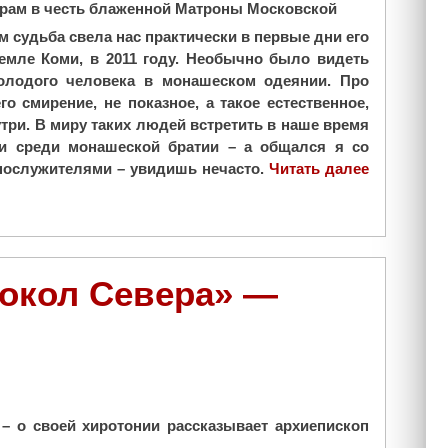
храм в честь блаженной Матроны Московской
 судьба свела нас практически в первые дни его
емле Коми, в 2011 году. Необычно было видеть
олодого человека в монашеском одеянии. Про
го смирение, не показное, а такое естественное,
три. В миру таких людей встретить в наше время
 и среди монашеской братии – а общался я со
ослужителями – увидишь нечасто.
Читать далее
"
В
б
л
а
г
локол Севера» —
о
м
д
е
л
е
 – о своей хиротонии рассказывает архиепископ
С