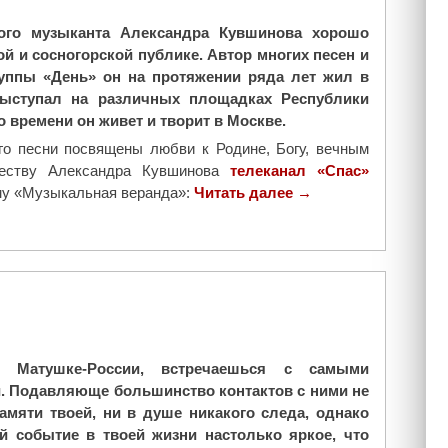
ого музыканта Александра Кувшинова хорошо
ой и сосногорской публике. Автор многих песен и
руппы «День» он на протяжении ряда лет жил в
выступал на различных площадках Республики
о времени он живет и творит в Москве.
го песни посвящены любви к Родине, Богу, вечным
честву Александра Кувшинова
телеканал «Спас»
му «Музыкальная веранда»:
Читать далее
"
→
П
е
в
е
ц
А
л
о Матушке-России, встречаешься с самыми
е
 Подавляюще большинство контактов с ними не
к
амяти твоей, ни в душе никакого следа, однако
с
й событие в твоей жизни настолько яркое, что
а