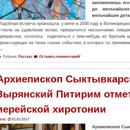
запоминаешь его 
до мельчайших
мельчайшие дета
Подобная встреча произошла у меня в 2008 году в Великорецком
стояла на удивление ясная, прекратился нескончаемо ливш
прекрасное, хотелось поделиться с кем-нибудь из братьев 
происходящих на твоих глазах событиях, в которых ты приним
→
Рубрика:
Рассказ
Оставить комментарий/
Архиепископ Сыктывкарс
Зырянский Питирим отмет
иерейской хиротонии
ата:
02.03.2017
Архиепископ Сык