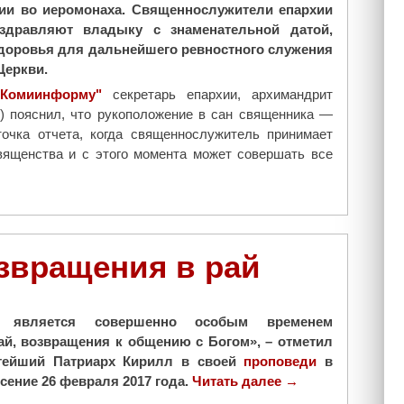
а
нии во иеромонаха. Священнослужители епархии
т
здравляют владыку с знаменательной датой,
е
здоровья для дальнейшего ревностного служения
л
Церкви.
е
"Комиинформу"
секретарь епархии, архимандрит
к
) пояснил, что рукоположение в сан священника —
а
точка отчета, когда священнослужитель принимает
н
вященства и с этого момента может совершать все
а
л
е
«
С
звращения в рай
п
а
с
»
т является совершенно особым временем
(
ай, возвращения к общению с Богом», – отметил
в
тейший Патриарх Кирилл в своей
проповеди
в
и
ение 26 февраля 2017 года.
Читать далее
"
→
д
В