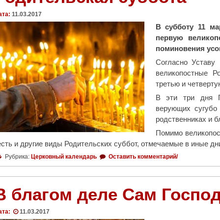
ата:
11.03.2017
В субботу 11 ма
первую великоп
поминовения усо
Согласно Уставу 
великопостные Р
третью и четверту
В эти три дня 
верующих сугубо 
родственниках и б
Помимо великопос
есть и другие виды Родительских суббот, отмечаемые в иные дни
Рубрика:
Церковный календарь
Оставить комментарий/
В благом деле Сам Госпо
ата:
11.03.2017