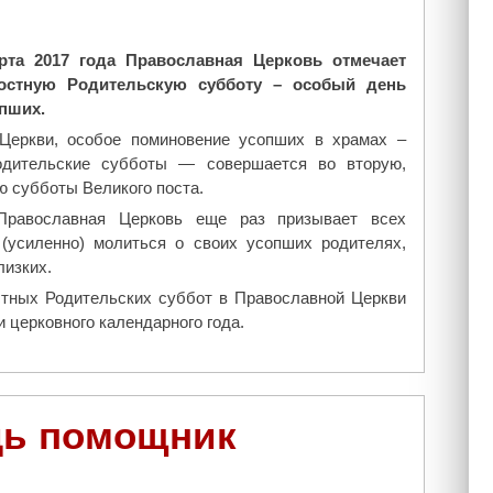
т
н
рта 2017 года Православная Церковь отмечает
а
остную Родительскую субботу – особый день
д
пших.
Т
о
Церкви, особое поминовение усопших в храмах –
л
одительские субботы — совершается во вторую,
г
ю субботы Великого поста.
о
Православная Церковь еще раз призывает всех
б
(усиленно) молиться о своих усопших родителях,
о
лизких.
л
тных Родительских суббот в Православной Церкви
е
 церковного календарного года.
м
"
дь помощник