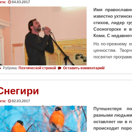
ата:
04.03.2017
Имя православн
известно ухтинск
стихов, лидер г
Сосногорске и 
Коми. С недавнег
Но по-прежнему е
ценностям. Твор
посвятил програм
Рубрика:
Поэтической строкой
Оставить комментарий/
Снегири
ата:
02.03.2017
Путешествуя п
разными людьми.
оставляет ни в п
происходит поро