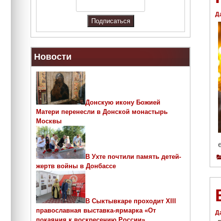
Д
Новости
Донскую икону Божией
Матери перенесли в Донской монастырь
Москвы
В Ухте почтили память детей-
жертв войны в Донбассе
В Сыктывкаре проходит ХIII
православная выставка-ярмарка «От
Д
покаяния к воскресению России»