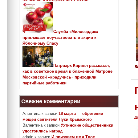
Служба «Милосердие»
приглашает поучаствовать в акции к
Яблочному Спасу
Патриарх Кирилл рассказал,
как в советское время к блаженной Матроне
Московской «крадучись» приходили
партийные работники
Свежие комментарии
Алевтина
к записи
18 марта — обретение
Д
мощей святителя Луки Крымского
Валентина
к записи
Ухтинские общественники
удостоились наград
admin
к записи
И призовем имя Твое