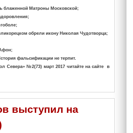
а
есть блаженной Матроны Московской;
м
Г
оздоровления;
о
лгоболе;
с
 Великорецком обрели икону Николая Чудотворца;
п
о
д
 Афон;
ь
История фальсификации не терпит.
п
л Севера» №2(73) март 2017 читайте на сайте в
о
м
о
щ
н
и
ов выступил на
к
"
)