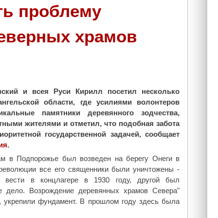
г
о
ть проблему
о
к
х
о
северных храмов
р
л
и
С
с
е
т
в
и
е
а
р
вский и всея Руси Кирилл посетил несколько
н
а
ангельской области, где усилиями волонтеров
и
»
икальные памятники деревянного зодчества,
н
—
тными жителями и отметил, что подобная забота
а
н
иоритетной государственной задачей, сообщает
"
о
ия
.
в
м в Подпорожье был возведен на берегу Онеги в
ы
 революции все его священники были уничтожены -
й
 вести в концлагере в 1930 году, другой был
в
е дело. Возрождение деревянных храмов Севера"
ы
, укрепили фундамент. В прошлом году здесь была
п
у