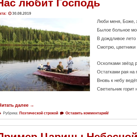
Нас любит Господь
ата:
30.08.2019
Люби меня, Боже, 
Былое больное мо
В дождливое лето 
Смотрю, цветники 
Осколками звёзд р
Остатками рая на 
Вновь к небу ведё
Светильник горит 
Читать далее
"
→
Н
Рубрика:
Поэтической строкой
Оставить комментарий/
а
с
л
Пример Царицы Небесно