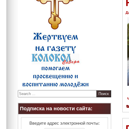
Д
S
e
a
Подписка на новости сайта:
r
c
h
Введите адрес электронной почты: