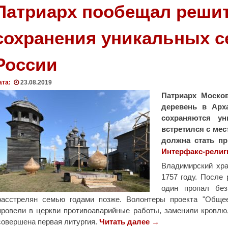
о
Патриарх пообещал реши
т
к
сохранения уникальных 
р
ы
России
л
а
п
ата:
23.08.2019
е
Патриарх Моско
р
деревень в Арх
в
сохраняются ун
у
встретился с мес
ю
должна стать пр
в
Интерфакс-религ
Б
Владимирский хра
е
1757 году. После
л
один пропал без
о
расстрелян семью годами позже. Волонтеры проекта "Обще
р
провели в церкви противоаварийные работы, заменили кровлю
у
совершена первая литургия.
Читать далее
"
→
с