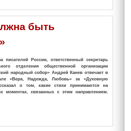
с
к
"
олжна быть
»
а писателей России, ответственный секретарь
ьного отделения общественной организации
кий народный собор» Андрей Канев отвечает в
вале «Вера, Надежда, Любовь» за «Духовную
ссказал о том, какие стихи принимаются на
их моментах, связанных с этим направлением.