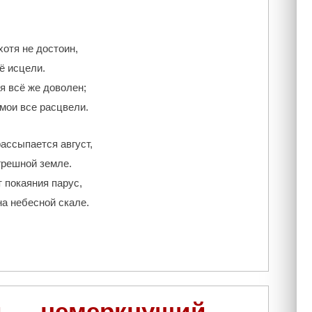
хотя не достоин,
ё исцели.
я всё же доволен;
мои все расцвели.
ассыпается август,
грешной земле.
т покаяния парус,
на небесной скале.
й — немеркнущий