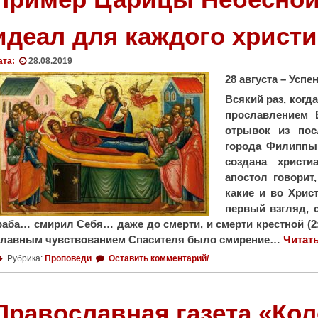
ю
б
идеал для каждого христ
и
т
ата:
28.08.2019
Г
28 августа – Усп
о
с
Всякий раз, когд
п
прославлением 
о
отрывок из пос
д
города Филиппы 
ь
создана христ
"
апостол говорит
какие и во Христ
первый взгляд, 
раба… смирил Себя… даже до смерти, и смерти крестной (2:7
главным чувствованием Спасителя было смирение…
Читат
Рубрика:
Проповеди
Оставить комментарий/
Православная газета «Ко