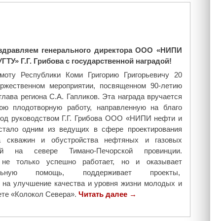
здравляем генерального директора ООО «НИПИ
УГТУ» Г.Г. Грибова с государственной наградой!
моту Республики Коми Григорию Григорьевичу 20
оржественном мероприятии, посвященном 90-летию
глава региона С.А. Гапликов. Эта награда вручается
юю плодотворную работу, направленную на благо
Под руководством Г.Г. Грибова ООО «НИПИ нефти и
тало одним из ведущих в сфере проектирования
ва скважин и обустройства нефтяных и газовых
ний на севере Тимано-Печорской провинции.
 не только успешно работает, но и оказывает
тельную помощь, поддерживает проекты,
 на улучшение качества и уровня жизни молодых и
зете «Колокол Севера».
Читать далее
"
→
М
н