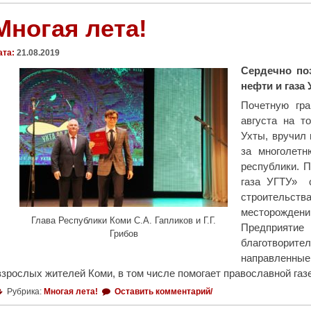
т
м
й
ь
Многая лета!
о
К
п
щ
а
р
ата:
21.08.2019
и
н
о
б
Сердечно по
е
б
е
нефти и газа 
в
л
з
Почетную гра
:
е
д
августа на т
«
м
о
Ухты, вручил 
П
у
м
за многолетн
о
с
н
республики. 
э
о
ы
газа УГТУ» с
з
х
м
строительст
и
р
"
месторожде
я
а
Глава Республики Коми С.А. Гапликов и Г.Г.
Предприятие
д
н
Грибов
благотвори
о
е
направленные
л
н
взрослых жителей Коми, в том числе помогает православной га
ж
и
н
я
Рубрика:
Многая лета!
Оставить комментарий/
а
у