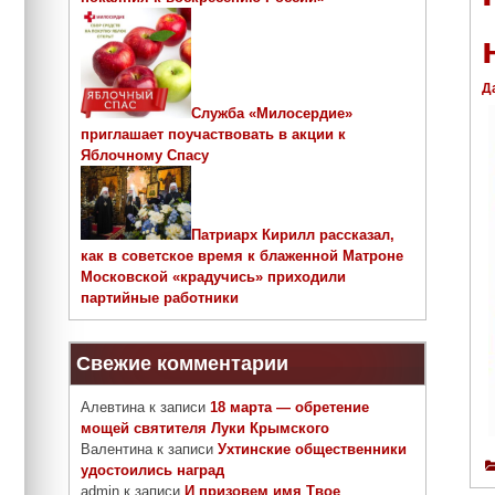
Д
Служба «Милосердие»
приглашает поучаствовать в акции к
Яблочному Спасу
Патриарх Кирилл рассказал,
как в советское время к блаженной Матроне
Московской «крадучись» приходили
партийные работники
Свежие комментарии
Алевтина
к записи
18 марта — обретение
мощей святителя Луки Крымского
Валентина
к записи
Ухтинские общественники
удостоились наград
admin
к записи
И призовем имя Твое