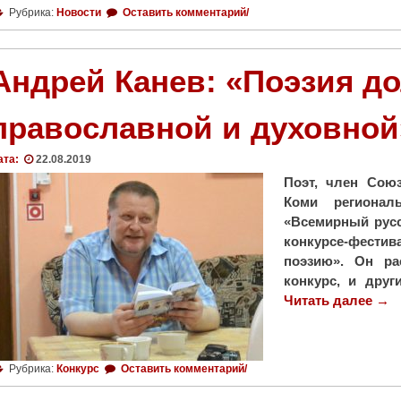
П
Рубрика:
Новости
Оставить комментарий/
с
а
и
т
и
р
Андрей Канев: «Поэзия д
м
и
о
а
православной и духовной
б
р
и
х
л
ата:
22.08.2019
п
ь
Поэт, член Союз
о
н
Коми регионал
о
у
«Всемирный русс
б
ю
конкурсе-фести
е
с
поэзию». Он ра
щ
л
конкурс, и друг
а
у
Читать далее
"
→
л
ж
А
р
б
н
е
у
д
ш
Рубрика:
Конкурс
Оставить комментарий/
п
р
и
о
е