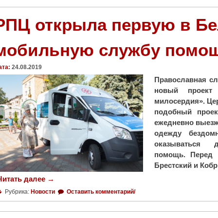
РПЦ открыла первую в Б
мобильную службу помо
ата:
24.08.2019
Православная сл
новый проект
милосердия». Це
подобный проек
ежедневно выезжа
одежду бездом
оказываться 
помощь. Перед 
Брестский и Коб
Читать далее
"
→
Р
Рубрика:
Новости
Оставить комментарий/
П
Ц