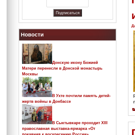
Д
Новости
Донскую икону Божией
Матери перенесли в Донской монастырь
Москвы
В Ухте почтили память детей-
жертв войны в Донбассе
В Сыктывкаре проходит ХIII
православная выставка-ярмарка «От
покаяния к воскресению России»