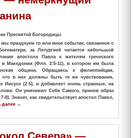
ианина
ение Пресвятой Богородицы
а мы празднуем то или иное событие, связанное с
Богоматери, за Литургией читается небольшой
лания апостола Павла к жителям греческого
в Македонии (Флп. 2:5-11), в котором им была
ианская община. Обращаясь к филиппийцам,
, что в них должны быть те же чувствования,
е Иисусе (2:5), и добавляет очень странные, на
слова: Он уничижил Себя Самого, приняв образ
-8). Значит, как свидетельствует апостол Павел,
ь далее
"
→
П
р
и
м
локол Севера» —
е