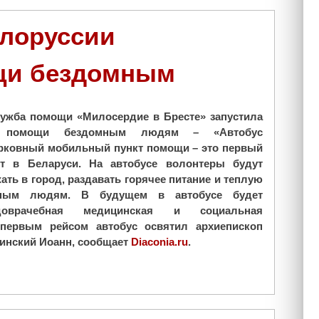
р
а
к
в
елоруссии
н
о
у
с
щи бездомным
щ
л
и
а
й
в
ужба помощи «Милосердие в Бресте» запустила
и
н
 помощи бездомным людям – «Автобус
д
а
рковный мобильный пункт помощи – это первый
е
я
т в Беларуси. На автобусе волонтеры будут
а
г
ть в город, раздавать горячее питание и теплую
л
а
ным людям. В будущем в автобусе будет
д
з
доврачебная медицинская и социальная
л
е
первым рейсом автобус освятил архиепископ
я
т
ринский Иоанн, сообщает
Diaconia.ru
.
к
а
а
«
ж
К
д
о
о
л