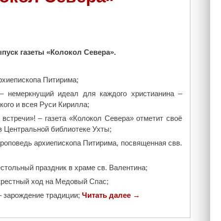
р
Ц
а
р
пуск газеты «Колокол Севера».
и
ц
ы
архиепископа Питирима;
Н
– немеркнущий идеал для каждого христианина –
е
ого и всея Руси Кирилла;
б
встречи»! – газета «Колокол Севера» отметит своё
е
в Центральной библиотеке Ухты;
с
н
проповедь архиепископа Питирима, посвященная свв.
о
й
естольный праздник в храме св. Валентина;
—
 крестный ход на Медовый Спас;
н
– зарождение традиции;
е
Читать далее
"
→
м
П
е
р