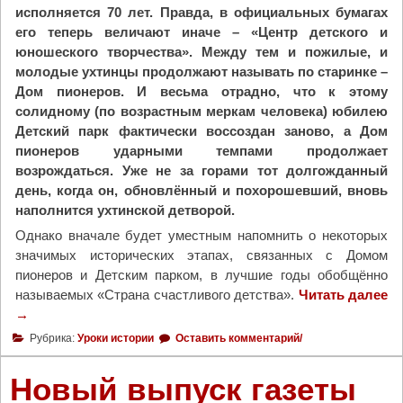
исполняется 70 лет. Правда, в официальных бумагах
его теперь величают иначе – «Центр детского и
юношеского творчества». Между тем и пожилые, и
молодые ухтинцы продолжают называть по старинке –
Дом пионеров. И весьма отрадно, что к этому
солидному (по возрастным меркам человека) юбилею
Детский парк фактически воссоздан заново, а Дом
пионеров ударными темпами продолжает
возрождаться. Уже не за горами тот долгожданный
день, когда он, обновлённый и похорошевший, вновь
наполнится ухтинской детворой.
Однако вначале будет уместным напомнить о некоторых
значимых исторических этапах, связанных с Домом
пионеров и Детским парком, в лучшие годы обобщённо
называемых «Страна счастливого детства».
Читать далее
"
→
П
Рубрика:
Уроки истории
Оставить комментарий/
о
д
Новый выпуск газеты
а