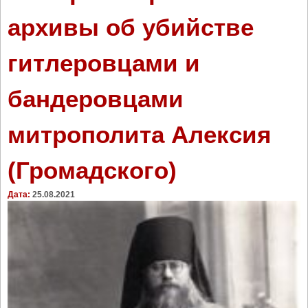
-
архивы об убийстве
ю
р
гитлеровцами и
т
у
в
бандеровцами
ч
е
митрополита Алексия
с
т
ь
(Громадского)
б
л
Дата:
25.08.2021
а
ж
е
н
н
о
й