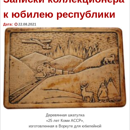
я
с
т
л
к юбилею республики
о
а
-
в
Дата:
22.08.2021
С
н
т
а
е
я
ф
»
а
!
н
"
о
в
с
к
о
м
к
а
ф
Деревянная шкатулка
«25 лет Коми АССР»,
е
изготовленная в Воркуте для юбилейной
д