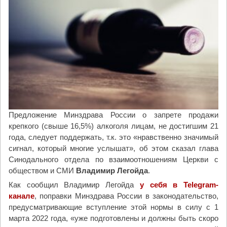
а
е
з
ж
в
с
а
к
л
о
с
г
в
о
и
"
д
е
т
Предложение Минздрава России о запрете продажи
е
крепкого (свыше 16,5%) алкоголя лицам, не достигшим 21
л
года, следует поддержать, т.к. это «нравственно значимый
ь
сигнал, который многие услышат», об этом сказал глава
с
Синодального отдела по взаимоотношениям Церкви с
т
обществом и СМИ
Владимир Легойда
.
в
Как сообщил Владимир Легойда
у себя в Telegram-
о
канале
, поправки Минздрава России в законодательство,
о
предусматривающие вступление этой нормы в силу с 1
Х
марта 2022 года, «уже подготовлены и должны быть скоро
р