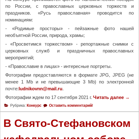
по России, с православных церковных торжеств и
т
праздников. «Русь православная» проводится по
л
номинациям:
е
р
- «Родимые просторы» - пейзажные фото нашей
о
необъятной России, природа, храмы;
в
- «Просветимся торжеством» - репортажные снимки с
ц
церковных служб и праздничных православных
а
мероприятий;
м
- «Православие в лицах» - интересные портреты.
и
и
Фотографии предоставляются в формате JPG, JPEG (не
б
менее 1 Mb и не превышающие 3 Mb) по электронной
а
почте:
ludnikovnn@mail.ru
.
н
Фотографии ждем по 17 сентября 2021 г.
Читать далее
"
→
д
П
Рубрика:
Конкурс
Оставить комментарий/
е
р
р
и
В Свято-Стефановском
о
г
в
л
ц
а