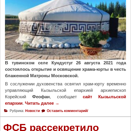
е
т
ы
«
К
о
л
о
к
В тувинском селе Кундустуг 26 августа 2021 года
о
состоялось открытие и освящение храма-юрты в честь
л
блаженной Матроны Московской.
С
е
В сослужении духовенства освятил храм-юрту временно
в
управляющий Кызыльской епархией архиепископ
е
Корейский
Феофан
, сообщает
сайт Кызыльской
р
епархии
.
Читать далее
"
→
а
Х
Рубрика:
Новости
Оставить комментарий/
»
р
"
а
ФСБ рассекретило
м