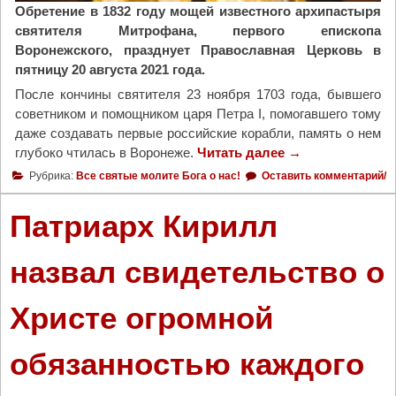
Обретение в 1832 году мощей известного архипастыря
и
святителя Митрофана, первого епископа
л
Воронежского, празднует Православная Церковь в
е
пятницу 20 августа 2021 года.
ю
р
После кончины святителя 23 ноября 1703 года, бывшего
е
советником и помощником царя Петра I, помогавшего тому
с
даже создавать первые российские корабли, память о нем
п
глубоко чтилась в Воронеже.
Читать далее
"
→
у
Ц
Рубрика:
Все святые молите Бога о нас!
Оставить комментарий/
б
е
л
р
Патриарх Кирилл
и
к
к
о
назвал свидетельство о
и
в
"
ь
Христе огромной
п
р
а
обязанностью каждого
з
д