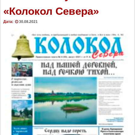
р
«Колокол Севера»
о
к
Дата:
30.08.2021
к
ю
б
и
л
е
ю
"