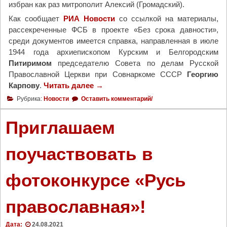
избран как раз митрополит Алексий (Громадский).
Как сообщает
РИА Новости
со ссылкой на материалы,
рассекреченные ФСБ в проекте «Без срока давности»,
среди документов имеется справка, направленная в июле
1944 года архиепископом Курским и Белгородским
Питиримом
председателю Совета по делам Русской
Православной Церкви при Совнаркоме СССР
Георгию
Карпову
.
Читать далее
"
→
Ф
Рубрика:
Новости
Оставить комментарий/
С
Б
Приглашаем
р
а
поучаствовать в
с
с
фотоконкурсе «Русь
е
к
р
православная»!
е
т
Дата:
24.08.2021