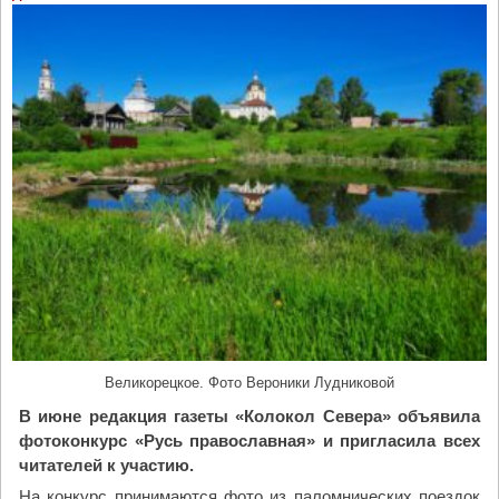
и
л
о
а
р
х
и
в
ы
о
б
у
б
и
й
с
Великорецкое. Фото Вероники Лудниковой
т
В июне редакция газеты «Колокол Севера» объявила
в
фотоконкурс «Русь православная» и пригласила всех
е
читателей к участию.
г
На конкурс принимаются фото из паломнических поездок
и