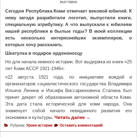
выставки
р
Сегодня Республика Коми отмечает вековой юбилей. К
а
нему загодя разработали логотип, выпустили книги,
л
специальную атрибутику. А что выпускали к юбилеям
ь
нашей республики в былые годы? В моей коллекции
н
есть несколько интереснейших экземпляров, о
о
которых хочу рассказать.
м
с
Шкатулка в подарок орденоносцу
о
Но для начала немного истории. Вот выдержка из книги «25
б
лет Коми АССР 1921-1946»:
о
«22 августа 1921 года, по инициативе вождей и
р
организаторов социалистического государства Владимира
е
Ильича Ленина и Иосифа Виссарионовича Сталина был
о
принят декрет об образовании автономной области Коми.
т
Эта дата стала исторической для коми народа. Она
к
знаменует собой начало невиданного развития его
р
экономики и культуры.
Читать далее
"
→
ы
З
л
Рубрика:
Уроки истории
Оставить комментарий/
а
и