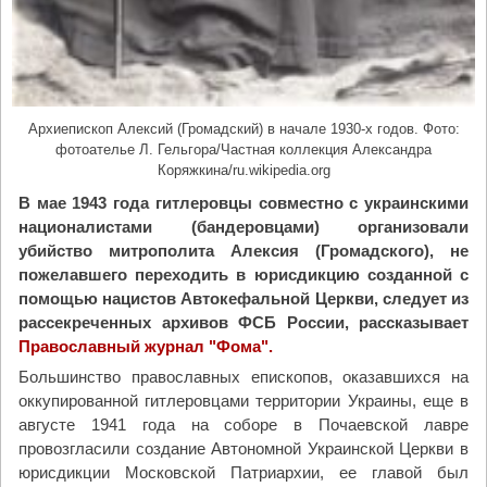
ы
л
и
в
Т
Архиепископ Алексий (Громадский) в начале 1930-х годов. Фото:
у
фотоателье Л. Гельгора/Частная коллекция Александра
в
Коряжкина/ru.wikipedia.org
е
В мае 1943 года гитлеровцы совместно с украинскими
"
националистами (бандеровцами) организовали
убийство митрополита Алексия (Громадского), не
пожелавшего переходить в юрисдикцию созданной с
помощью нацистов Автокефальной Церкви, следует из
рассекреченных архивов ФСБ России, рассказывает
Православный журнал "Фома".
Большинство православных епископов, оказавшихся на
оккупированной гитлеровцами территории Украины, еще в
августе 1941 года на соборе в Почаевской лавре
провозгласили создание Автономной Украинской Церкви в
юрисдикции Московской Патриархии, ее главой был