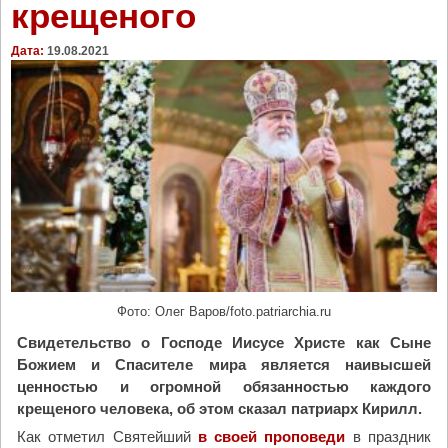
крещеного
н
у
Дата:
19.08.2021
е
т
о
б
р
е
т
е
н
и
е
м
Фото: Олег Варов/foto.patriarchia.ru
о
щ
Свидетельство о Господе Иисусе Христе как Сыне
е
Божием и Спасителе мира является наивысшей
й
ценностью и огромной обязанностью каждого
с
крещеного человека, об этом сказал патриарх Кирилл.
в
Как отметил Святейший
в своей проповеди
в праздник