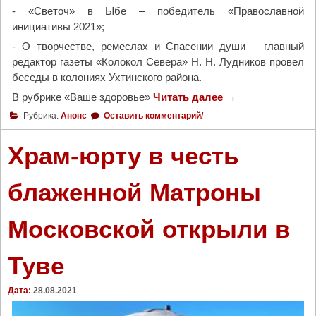
- «Светоч» в Ыбе – победитель «Православной
инициативы 2021»;
- О творчестве, ремеслах и Спасении души – главный
редактор газеты «Колокол Севера» Н. Н. Лудников провел
беседы в колониях Ухтинского района.
В рубрике «Ваше здоровье»
Читать далее
"
→
Н
Рубрика:
Анонс
Оставить комментарий/
о
в
Храм-юрту в честь
ы
й
блаженной Матроны
в
ы
Московской открыли в
п
у
с
Туве
к
г
Дата:
28.08.2021
а
з