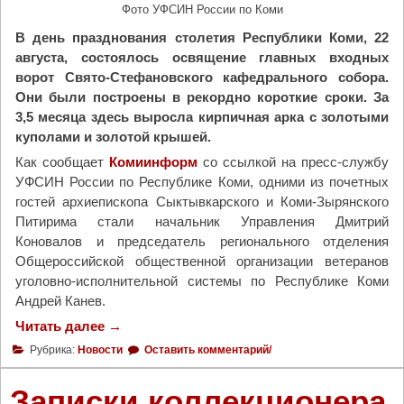
я
т
Фото УФСИН России по Коми
(
о
В день празднования столетия Республики Коми, 22
Г
к
августа, состоялось освящение главных входных
р
о
ворот Свято-Стефановского кафедрального собора.
о
н
Они были построены в рекордно короткие сроки. За
м
к
3,5 месяца здесь выросла кирпичная арка с золотыми
а
у
куполами и золотой крышей.
д
р
Как сообщает
Комиинформ
со ссылкой на пресс-службу
с
с
УФСИН России по Республике Коми, одними из почетных
к
е
гостей архиепископа Сыктывкарского и Коми-Зырянского
о
«
Питирима стали начальник Управления Дмитрий
г
Р
Коновалов и председатель регионального отделения
о
у
Общероссийской общественной организации ветеранов
)
с
уголовно-исполнительной системы по Республике Коми
"
ь
Андрей Канев.
п
Читать далее
"
→
р
В
а
Рубрика:
Новости
Оставить комментарий/
С
в
в
о
Записки коллекционера