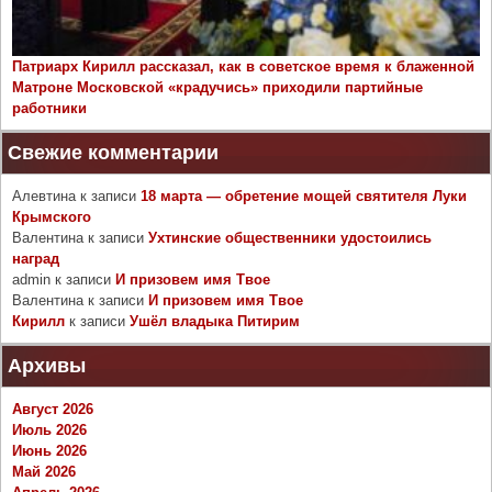
Патриарх Кирилл рассказал, как в советское время к блаженной
Матроне Московской «крадучись» приходили партийные
работники
Свежие комментарии
Алевтина
к записи
18 марта — обретение мощей святителя Луки
Крымского
Валентина
к записи
Ухтинские общественники удостоились
наград
admin
к записи
И призовем имя Твое
Валентина
к записи
И призовем имя Твое
Кирилл
к записи
Ушёл владыка Питирим
Архивы
Август 2026
Июль 2026
Июнь 2026
Май 2026