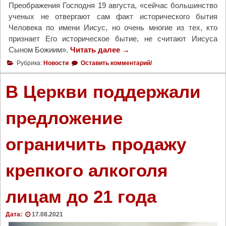
я
Преображения Господня 19 августа, «сейчас большинство
т
ученых не отвергают сам факт исторического бытия
и
Человека по имени Иисус, но очень многие из тех, кто
т
признает Его историческое бытие, не считают Иисуса
е
Сыном Божиим».
Читать далее
"
→
л
П
Рубрика:
Новости
Оставить комментарий/
я
а
М
т
В Церкви поддержали
и
р
т
и
предложение
р
а
о
р
ф
ограничить продажу
х
а
К
н
и
крепкого алкоголя
а
р
В
и
о
лицам до 21 года
л
р
л
о
Дата:
17.08.2021
н
н