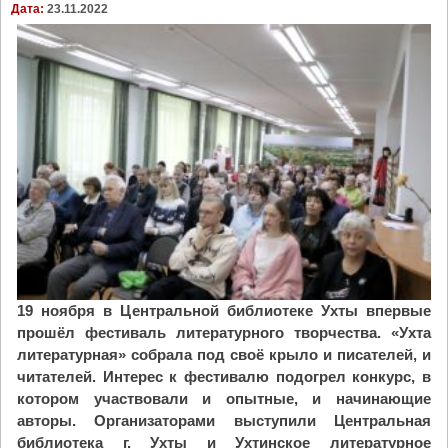
Дата:
23.11.2022
а
р
в
а
н
з
ы
о
е
в
г
а
о
т
т
е
о
л
в
ь
я
н
т
ы
с
е
я
ч
19 ноября в Центральной библиотеке Ухты впервые
к
т
прошёл фестиваль литературного творчества. «Ухта
Р
е
литературная» собрала под своё крыло и писателей, и
о
н
читателей. Интерес к фестивалю подогрел конкурс, в
ж
и
котором участвовали и опытные, и начинающие
д
я
авторы. Организаторами выступили Центральная
е
"
библиотека г. Ухты и Ухтинское литературное