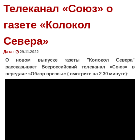
х
Телеканал «Союз» о
о
д
газете «Колокол
"
Севера»
Дата:
29.11.2022
О новом выпуске газеты "Колокол Севера"
рассказывает
Всероссийский телеканал «Союз» в
передаче «Обзор прессы» ( смотрите на 2.30 минуте):