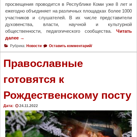
и
просвещения проводится в Республике Коми уже 8 лет и
т
ежегодно объединяет на различных площадках более 1000
с
участников и слушателей. В их числе представители
я
духовенства, власти, научной и культурной
"
общественности, педагогического сообщества.
Читать
далее
"
→
В
Рубрика:
Новости
Оставить комментарий/
С
ы
Православные
к
т
готовятся к
ы
в
Рождественскому посту
к
а
р
Дата:
24.11.2022
е
п
р
о