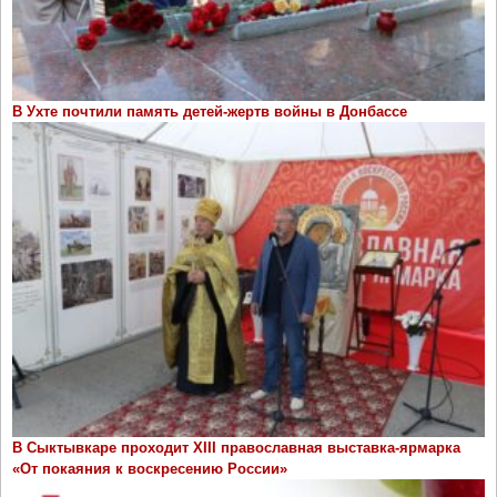
В Ухте почтили память детей-жертв войны в Донбассе
В Сыктывкаре проходит ХIII православная выставка-ярмарка
«От покаяния к воскресению России»