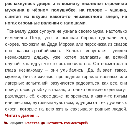
распахнулась дверь и в комнату ввалился огромный
мужчина в чёрном полушубке, на голове – ушанка,
сшитая из шкуры какого-то неизвестного зверя, на
ногах огромные валенки с галошами.
Поначалу даже супруга не узнала своего мужа, настолько
изменился Петр, усы и пышная борода сделали его,
скорее, похожим на Деда Мороза или персонажа из сказок
про казаков-разбойников. Колька испугался, увидев
незнакомого дядьку, уже хотел заплакать на всякий
случай, как вдруг что-то остановило его. Он посмотрел в
глаза незнакомцу – они улыбались. Да, бывает такое,
мужики, битые жизнью, прошедшие горнило военных или
лагерных испытаний, разучаются радоваться, как все, они
прячут свою улыбку в глазах, и только близкие люди могут
разглядеть её, скорее даже не зрением, а каким-то пятым
или шестым, нутряным чувством, идущим от тех духовных
скреп, которые на всю жизнь связывают родных людей.
Читать далее
"
→
И
Рубрика:
Рассказ
Оставить комментарий/
с