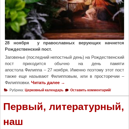
х
о
д
я
т
Р
о
28 ноября у православных верующих начнется
ж
Рождественский пост.
д
Заговенье (последний непостный день) на Рождественский
е
пост приходится обычно на день памяти
с
апостола Филиппа – 27 ноября. Именно поэтому этот пост
т
также еще называют Филипповым, или в просторечии –
в
Филипповки.
Читать далее
"
→
е
П
н
Рубрика:
Церковный календарь
Оставить комментарий/
р
с
а
к
Первый, литературный,
в
и
о
е
наш
с
о
л
б