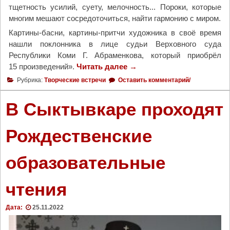
тщетность усилий, суету, мелочность... Пороки, которые
многим мешают сосредоточиться, найти гармонию с миром.
Картины-басни, картины-притчи художника в своё время
нашли поклонника в лице судьи Верховного суда
Республики Коми Г. Абраменкова, который приобрёл
15 произведений».
Читать далее
"
→
Т
Рубрика:
Творческие встречи
Оставить комментарий/
о
л
В Сыктывкаре проходят
ь
к
Рождественские
о
с
образовательные
Б
о
г
чтения
о
м
Дата:
25.11.2022
о
т