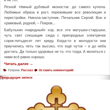
р
х
Резной тёмный дубовый иконостас до самого купола.
и
Любимые образа в рост, пережившие все революции и
с
перестройки. Никола-заступник. Печальник Сергий. Вон и
т
храмовый, родной, – Покров...
р
Бабулькин «народный» хор, все эти матушки-старушки,
а
чуть свет спешащие сюда с пригородных электричек
т
сорок-пятьдесят лет кряду. Когда-то в молодости они
и
приучились петь так высоко, что ещё чуток – и до неба
г
достать. Да только здоровье не то, что тогда. А молиться с
а
ними всё равно хорошо.
Б
Читать далее
"
→
о
Н
Рубрика:
Рассказ
Оставить комментарий/
ж
а
ь
Предыдущие записи
П
е
Навигация
а
г
по
с
о
записям
х
М
у
и
у
х