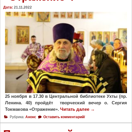
р
Дата:
21.11.2022
а
т
у
р
н
ы
й
,
н
а
ш
"
25 ноября в 17.30 в Центральной библиотеке Ухты (пр.
Ленина. 40) пройдёт творческий вечер о. Сергия
Токмакова «Отражение».
Читать далее
"
→
П
Рубрика:
Анонс
Оставить комментарий/
р
и