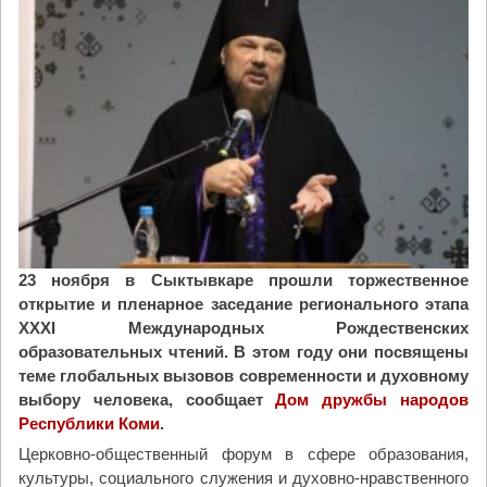
р
а
ж
е
н
и
е
в
з
е
р
к
23 ноября в Сыктывкаре прошли торжественное
а
открытие и пленарное заседание регионального этапа
л
XXXI Международных Рождественских
е
образовательных чтений. В этом году они посвящены
и
теме глобальных вызовов современности и духовному
з
выбору человека, сообщает
Дом дружбы народов
м
Республики Коми
.
е
Церковно-общественный форум в сфере образования,
н
культуры, социального служения и духовно-нравственного