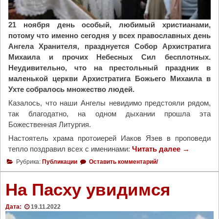
е
ч
е
21 ноября день особый, любимый христианами,
р
потому что именно сегодня у всех православных день
о
Ангела Хранителя, празднуется Собор Архистратига
.
Михаила и прочих Небесных Сил бесплотных.
С
Неудивительно, что на престольный праздник в
е
маленькой церкви Архистратига Божьего Михаила в
р
Ухте собралось множество людей.
г
Казалось, что наши Ангелы невидимо предстояли рядом,
и
так благодатно, на одном дыхании прошла эта
я
Божественная Литургия.
Т
Настоятель храма протоиерей Иаков Язев в проповеди
о
тепло поздравил всех с именинами:
Читать далее
"
→
к
П
Рубрика:
Публикации
Оставить комментарий/
м
р
а
е
На Пасху увидимся
к
с
о
т
в
Дата:
19.11.2022
о
а