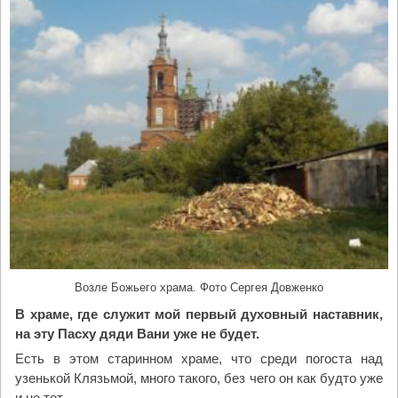
л
«
ь
О
н
т
ы
р
й
а
п
ж
р
е
а
н
з
и
д
е
н
»
и
!
к
"
в
х
Возле Божьего храма. Фото Сергея Довженко
р
В храме, где служит мой первый духовный наставник,
а
на эту Пасху дяди Вани уже не будет.
м
Есть в этом старинном храме, что среди погоста над
е
узенькой Клязьмой, много такого, без чего он как будто уже
А
и не тот.