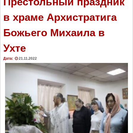
Престольный праздник
г
л
в храме Архистратига
а
ш
Божьего Михаила в
а
е
м
Ухте
н
а
Дата:
21.11.2022
т
в
о
р
ч
е
с
к
и
й
в