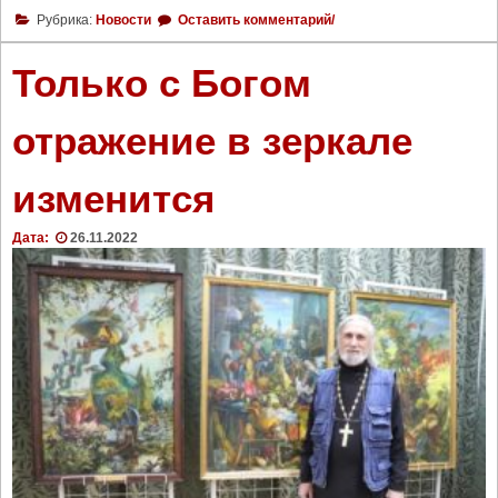
В
р
Рубрика:
Новости
Оставить комментарий/
Р
а
о
»
Только с Богом
с
"
с
отражение в зеркале
и
и
изменится
о
т
м
Дата:
26.11.2022
е
ч
а
ю
т
Д
е
н
ь
м