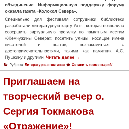
с
объединение. Информационную поддержку форуму
т
оказала газета «Колокол Севера».
в
Специально для фестиваля сотрудники библиотеки
е
разработали литературную карту Ухты, которая позволила
н
совершить виртуальную прогулку по памятным местам
с
«Жемчужины Севера»: посетить улицы, носящие имена
к
писателей и поэтов, познакомиться с
о
достопримечательностями, такими как памятник А.С.
м
Пушкину и другими.
Читать далее
"
→
у
П
Рубрика:
Литературная гостиная
п
Оставить комментарий/
е
о
р
Приглашаем на
с
в
т
ы
у
творческий вечер о.
й
"
,
Сергия Токмакова
л
и
т
«Отражение»!
е