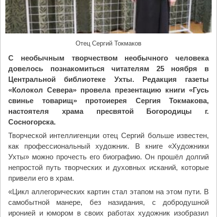
а
т
е
р
Отец Сергий Токмаков
и
"
С необычным творчеством необычного человека
довелось познакомиться читателям 25 ноября в
Центральной библиотеке Ухты. Редакция газеты
«Колокол Севера» провела презентацию книги «Гусь
свинье товарищ» протоиерея Сергия Токмакова,
настоятеля храма пресвятой Богородицы г.
Сосногорска.
Творческой интеллигенции отец Сергий больше известен,
как профессиональный художник. В книге «Художники
Ухты» можно прочесть его биографию. Он прошёл долгий
непростой путь творческих и духовных исканий, которые
привели его в храм.
«Цикл аллегорических картин стал этапом на этом пути. В
самобытной манере, без назидания, с добродушной
иронией и юмором в своих работах художник изобразил