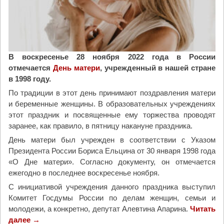
з
»
о
г
а
з
В воскресенье 28 ноября 2022 года в России
е
отмечается
День матери
, учрежденный в нашей стране
т
в 1998 году.
е
По традиции в этот день принимают поздравления матери
«
и беременные женщины. В образовательных учреждениях
К
этот праздник и посвященные ему торжества проводят
о
заранее, как правило, в пятницу накануне праздника.
л
День матери был учрежден в соответствии с Указом
о
Президента России Бориса Ельцина от 30 января 1998 года
к
«О Дне матери». Согласно документу, он отмечается
о
ежегодно в последнее воскресенье ноября.
л
С инициативой учреждения данного праздника выступил
С
Комитет Госдумы России по делам женщин, семьи и
е
молодежи, а конкретно, депутат Алевтина Апарина.
Читать
в
далее
"
→
е