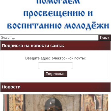
S
e
Подписка на новости сайта:
a
r
c
Введите адрес электронной почты:
h
Новости