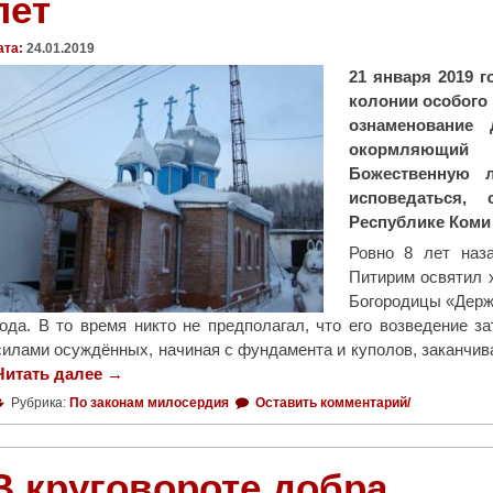
лет
е
к
"
р
ата:
24.01.2019
ы
21 января 2019 
л
колонии особого
и
ознаменование 
в
окормляющий
К
Божественную л
и
исповедаться,
р
Республике Коми
о
Ровно 8 лет наз
в
Питирим освятил 
е
Богородицы «Держ
п
года. В то время никто не предполагал, что его возведение з
у
силами осуждённых, начиная с фундамента и куполов, заканчив
н
Читать далее
"
→
к
Х
т
Рубрика:
По законам милосердия
Оставить комментарий/
р
н
а
о
м
В круговороте добра
ч