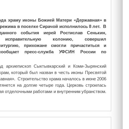
е
н
и
года храму иконы Божией Матери «Державная» в
я
 режима в поселке Сирачой исполнилось 8 лет.
В
П
данного события иерей Ростислав Сенькин,
а
 исправительную колонию, совершил
т
итургию, прихожане смогли причаститься и
р
 сообщает пресс-служба УФСИН России по
и
а
р
ад архиепископ Сыктывкарский и Коми-Зырянский
х
храм, который был назван в честь иконы Пресвятой
а
авная». Строительство храма началось в июне 2006
К
атянется на долгие четыре года. Церковь строилась
и
ая отделочными работами и внутренним убранством.
р
и
л
л
а
"