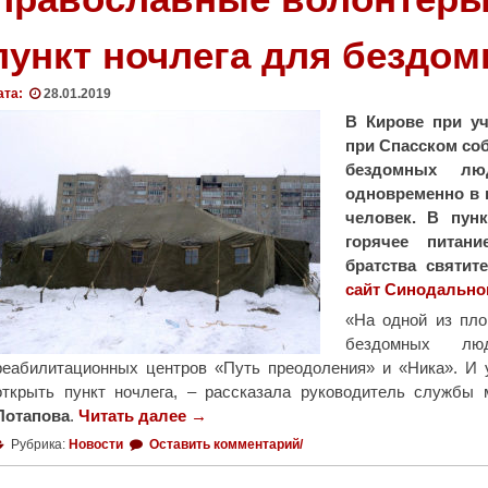
пункт ночлега для бездо
ата:
28.01.2019
В Кирове при уч
при Спасском со
бездомных лю
одновременно в в
человек. В пун
горячее питан
братства святи
сайт Синодально
«На одной из пло
бездомных лю
реабилитационных центров «Путь преодоления» и «Ника». И 
открыть пункт ночлега, – рассказала руководитель службы
Потапова
.
Читать далее
"
→
П
Рубрика:
Новости
Оставить комментарий/
р
а