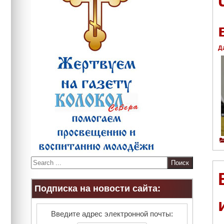
Д
S
e
a
Подписка на новости сайта:
r
c
h
Введите адрес электронной почты: