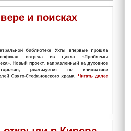
ф
"
о
вере и поисках
т
о
в
ы
с
т
нтральной библиотеке Ухты впервые прошла
а
илософская встреча из цикла «Проблемы
в
века». Новый проект, направленный на духовное
к
горожан, реализуется по инициативе
и
лей Свято-Стефановского храма.
Читать далее
"
и
Ф
п
и
р
л
е
о
з
с
е
о
н
ф
т
 открыли в Кирове
с
а