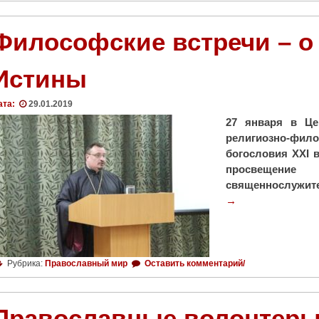
Философские встречи – о 
Истины
ата:
29.01.2019
27 января в Це
религиозно-ф
богословия ХХI 
просвещение 
священнослужите
→
Рубрика:
Православный мир
Оставить комментарий/
Православные волонтеры