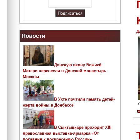
Д
Новости
Донскую икону Божией
Матери перенесли в Донской монастырь
Москвы
В Ухте почтили память детей-
жертв войны в Донбассе
В Сыктывкаре проходит ХIII
православная выставка-ярмарка «От
покаяния к воскресению России»