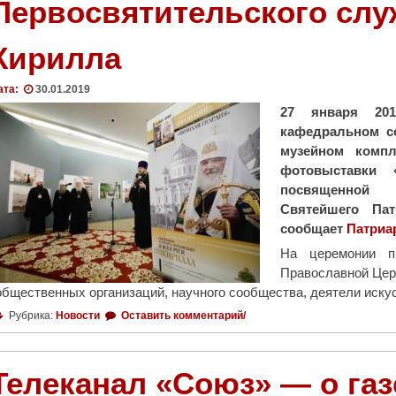
Первосвятительского слу
Кирилла
ата:
30.01.2019
27 января 201
кафедральном с
музейном компл
фотовыставки 
посвященной 
Святейшего Па
сообщает
Патриа
На церемонии п
Православной Церк
общественных организаций, научного сообщества, деятели иску
Рубрика:
Новости
Оставить комментарий/
Телеканал «Союз» — о газ