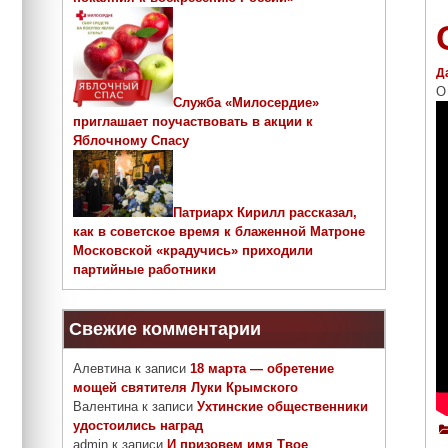
Д
О
Служба «Милосердие»
приглашает поучаствовать в акции к
Яблочному Спасу
Патриарх Кирилл рассказал,
как в советское время к блаженной Матроне
Московской «крадучись» приходили
партийные работники
Свежие комментарии
Алевтина
к записи
18 марта — обретение
мощей святителя Луки Крымского
Валентина
к записи
Ухтинские общественники
удостоились наград
admin
к записи
И призовем имя Твое