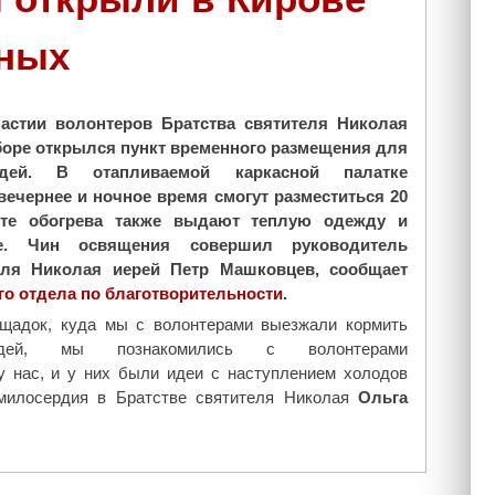
к
ц
и
мных
и
е
я
в
к
с
н
астии волонтеров Братства святителя Николая
т
и
боре открылся пункт временного размещения для
р
г
дей. В отапливаемой каркасной палатке
е
и
ечернее и ночное время смогут разместиться 20
ч
к
кте обогрева также выдают теплую одежду и
и
1
ие. Чин освящения совершил руководитель
–
0
теля Николая иерей Петр Машковцев, сообщает
о
-
го отдела по благотворительности
.
в
л
щадок, куда мы с волонтерами выезжали кормить
е
е
дей, мы познакомились с волонтерами
р
т
у нас, и у них были идеи с наступлением холодов
е
и
 милосердия в Братстве святителя Николая
Ольга
и
ю
п
П
о
е
и
р