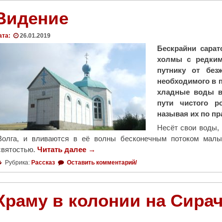
в
Видение
о
с
ата:
26.01.2019
л
Бескрайни сарат
а
холмы с редким
в
путнику от без
н
необходимого в п
ы
хладные воды в
е
пути чистого р
в
называя их по пр
о
Несёт свои воды, 
л
Волга, и вливаются в её волны бесконечным потоком малы
о
святостью.
Читать далее
"
→
н
В
Рубрика:
Рассказ
Оставить комментарий/
т
и
е
д
р
е
Храму в колонии на Сира
ы
н
о
и
т