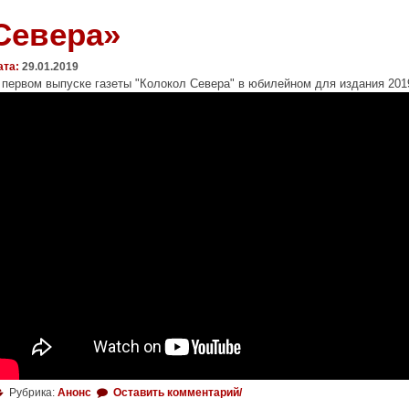
Севера»
ата:
29.01.2019
 первом выпуске газеты "Колокол Севера" в юбилейном для издания 201
Рубрика:
Анонс
Оставить комментарий/