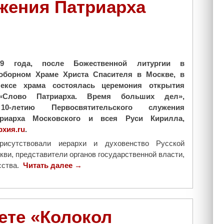
жения Патриарха
и
р
и
л
л
с
9 года, после Божественной литургии в
к
оборном Храме Христа Спасителя в Москве, в
а
ексе храма состоялась церемония открытия
з
«Слово Патриарха. Время больших дел»,
а
10-летию Первосвятительского служения
л
триарха Московского и всея Руси Кирилла,
д
рхия.ru
.
е
рисутствовали иерархи и духовенство Русской
п
ви, представители органов государственной власти,
у
сства.
Читать далее
"
→
т
В
а
М
т
о
а
с
м
ете «Колокол
к
: