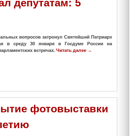
ал депутатам: 5
альных вопросов затронул Святейший Патриарх
ая в среду 30 января в Госдуме России на
арламентских встречах.
Читать далее
"
→
Ч
т
о
п
а
т
р
и
рытие фотовыставки
а
р
-летию
х
К