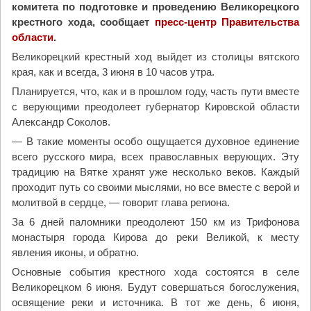
комитета по подготовке и проведению Великорецкого
с
крестного хода, сообщает
пресс-центр Правительства
к
области
.
и
Великорецкий крестный ход выйдет из столицы вятского
й
края, как и всегда, 3 июня в 10 часов утра.
в
Планируется, что, как и в прошлом году, часть пути вместе
о
с верующими преодолеет губернатор Кировской области
е
Александр Соколов.
н
н
— В такие моменты особо ощущается духовное единение
о
всего русского мира, всех православных верующих. Эту
-
традицию на Вятке хранят уже несколько веков. Каждый
п
проходит путь со своими мыслями, но все вместе с верой и
а
молитвой в сердце, — говорит глава региона.
т
За 6 дней паломники преодолеют 150 км из Трифонова
р
монастыря города Кирова до реки Великой, к месту
и
явления иконы, и обратно.
о
Основные события крестного хода состоятся в селе
т
Великорецком 6 июня. Будут совершаться богослужения,
и
освящение реки и источника. В тот же день, 6 июня,
ч