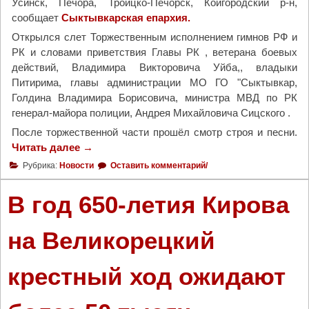
Усинск, Печора, Троицко-Печорск, Койгородский р-н,
сообщает
Сыктывкарская епархия.
Открылся слет Торжественным исполнением гимнов РФ и
РК и словами приветствия Главы РК , ветерана боевых
действий, Владимира Викторовича Уйба,, владыки
Питирима, главы администрации МО ГО "Сыктывкар,
Голдина Владимира Борисовича, министра МВД по РК
генерал-майора полиции, Андрея Михайловича Сицского .
После торжественной части прошёл смотр строя и песни.
Читать далее
"
→
В
Рубрика:
Новости
Оставить комментарий/
С
ы
В год 650-летия Кирова
к
т
на Великорецкий
ы
в
крестный ход ожидают
к
а
р