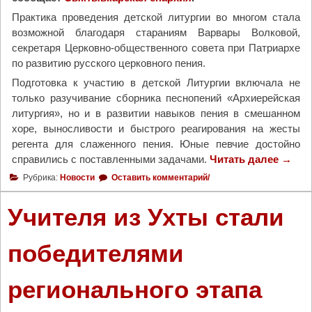
б
Практика проведения детской литургии во многом стала
о
возможной благодаря стараниям Варвары Волковой,
т
секретаря Церковно-общественного совета при Патриархе
н
по развитию русского церковного пения.
и
Подготовка к участию в детской Литургии включала не
к
только разучивание сборника песнопений «Архиерейская
"
литургия», но и в развитии навыков пения в смешанном
хоре, выносливости и быстрого реагирования на жесты
регента для слаженного пения. Юные певчие достойно
справились с поставленными задачами.
Читать далее
"
→
Д
Рубрика:
Новости
Оставить комментарий/
е
т
Учителя из Ухты стали
и
С
победителями
ы
к
регионального этапа
т
ы