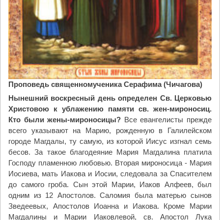
»
"
Проповедь священномученика Серафима (Чичагова)
Нынешний воскресный день определен Св. Церковью
Христовою к ублажению памяти св. жен-мироносиц.
Кто были жены-мироносицы?
Все евангелисты прежде
всего указывают на Марию, рожденную в Галилейском
городе Магдалы, ту самую, из которой Иисус изгнал семь
бесов. За такое благодеяние Мария Магдалина платила
Господу пламенною любовью. Вторая мироносица - Мария
Иосиева, мать Иакова и Иосии, следовала за Спасителем
до самого гроба. Сын этой Марии, Иаков Алфеев, был
одним из 12 Апостолов. Саломия была матерью сынов
Зведеевых, Апостолов Иоанна и Иакова. Кроме Марии
Магдалины и Марии Иаковлевой, св. Апостол Лука