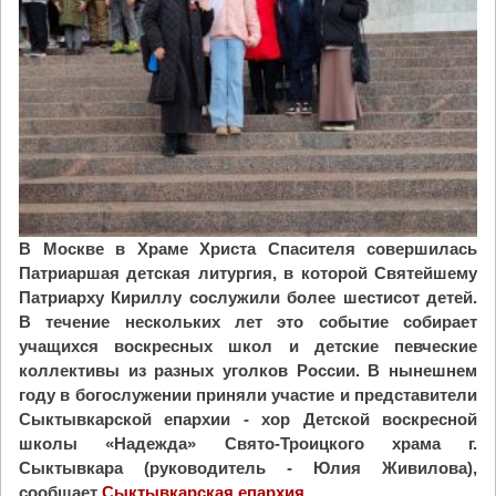
ы
н
с
о
я
м
ч
к
п
л
а
а
л
д
о
б
м
и
н
щ
В Москве в Храме Христа Спасителя совершилась
и
е
Патриаршая детская литургия, в которой Святейшему
к
п
Патриарху Кириллу сослужили более шестисот детей.
о
р
В течение нескольких лет это событие собирает
в
о
учащихся воскресных школ и детские певческие
"
ш
коллективы из разных уголков России. В нынешнем
ё
году в богослужении приняли участие и представители
л
Сыктывкарской епархии - хор Детской воскресной
с
школы «Надежда» Свято-Троицкого храма г.
у
Сыктывкара (руководитель - Юлия Живилова),
б
сообщает
Сыктывкарская епархия
.