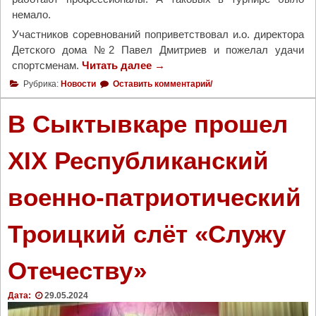
немало.
Участников соревнований поприветствовал и.о. директора
Детского дома №2 Павел Дмитриев и пожелал удачи
спортсменам.
Читать далее
"
→
С
Рубрика:
Новости
Оставить комментарий/
м
а
В Сыктывкаре прошел
м
о
XIX Республиканский
й
и
военно-патриотический
п
а
п
Троицкий слёт «Служу
о
й
Отечеству»
–
н
Дата:
29.05.2024
а
т