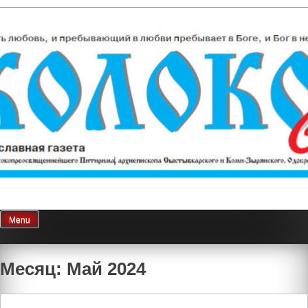
Skip
Колокол Севера
Православная газета
to
content
Menu
Месяц: Май 2024