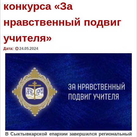
в
конкурса «За
к
а
нравственный подвиг
р
с
к
учителя»
о
й
Дата:
24.05.2024
в
о
с
к
р
е
с
н
о
й
ш
к
В Сыктывкарской епархии завершился региональный
о