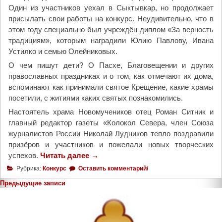
Один из участников уехал в Сыктывкар, но продолжает
присылать свои работы на конкурс. Неудивительно, что в
этом году специально был учреждён диплом «За верность
традициям», которым наградили Юлию Павлову, Ивана
Устилко и семью Олейниковых.
О чем пишут дети? О Пасхе, Благовещении и других
православных праздниках и о том, как отмечают их дома,
вспоминают как принимали святое Крещение, какие храмы
посетили, с житиями каких святых познакомились.
Настоятель храма Новомучеников отец Роман Ситник и
главный редактор газеты «Колокол Севера, член Союза
журналистов России Николай Лудников тепло поздравили
призёров и участников и пожелали новых творческих
успехов.
Читать далее
"
→
В
Рубрика:
Конкурс
Оставить комментарий/
«
Предыдущие записи
С
Навигация
в
по
е
записям
т