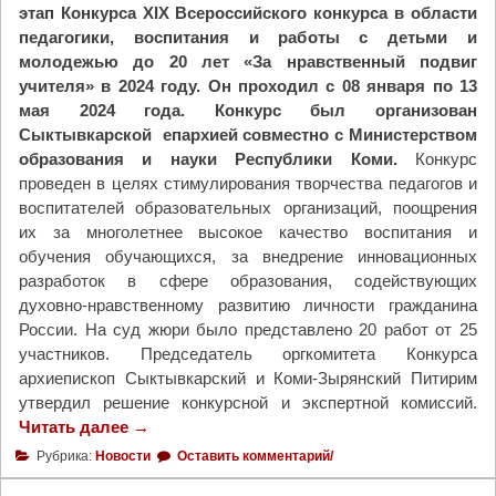
этап Конкурса XIX Всероссийского конкурса в области
л
педагогики, воспитания и работы с детьми и
ы
молодежью до 20 лет «За нравственный подвиг
п
учителя» в 2024 году. Он проходил с 08 января по 13
е
мая 2024 года. Конкурс был организован
л
Сыктывкарской епархией совместно с Министерством
и
образования и науки Республики Коми.
Конкурс
н
проведен в целях стимулирования творчества педагогов и
а
воспитателей образовательных организаций, поощрения
П
их за многолетнее высокое качество воспитания и
а
обучения обучающихся, за внедрение инновационных
т
разработок в сфере образования, содействующих
р
духовно-нравственному развитию личности гражданина
и
России. На суд жюри было представлено 20 работ от 25
а
участников. Председатель оргкомитета Конкурса
р
архиепископ Сыктывкарский и Коми-Зырянский Питирим
ш
утвердил решение конкурсной и экспертной комиссий.
е
Читать далее
"
→
й
У
л
Рубрика:
Новости
Оставить комментарий/
ч
и