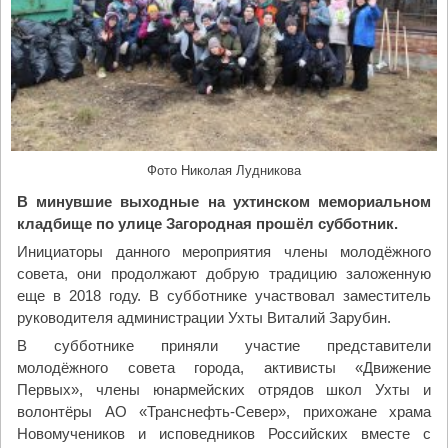
а
у
н
ж
а
у
В
О
е
т
л
е
и
ч
к
е
Фото Николая Лудникова
о
с
р
В минувшие выходные на ухтинском мемориальном
т
е
кладбище по улице Загородная прошёл субботник.
в
ц
у
Инициаторы данного мероприятия члены молодёжного
к
»
совета, они продолжают добрую традицию заложенную
и
"
еще в 2018 году. В субботнике участвовал заместитель
й
руководителя администрации Ухты Виталий Зарубин.
к
В субботнике приняли участие представители
р
молодёжного совета города, активисты «Движение
е
Первых», члены юнармейских отрядов школ Ухты и
с
волонтёры АО «Транснефть-Север», прихожане храма
т
Новомучеников и исповедников Российских вместе с
н