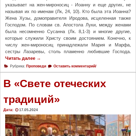
указывает на жен-мироносиц - Иоанну и еще других, не
называя их по именам (Лк, 24, 10). Кто была эта Иоанна?
Жена Хузы, домоправителя Иродова, исцеленная также
Господом. По словам св. Апостола Луки, между женами
была несомненно Сусанна (Лк. 8,1-3) и многие другие,
которые служили Христу своим достоянием. Конечно, к
числу жен-мироносиц принадлежали Мария и Марфа,
сестры Лазаревы, столь пламенно любившие Господа.
Читать далее
"
→
С
Рубрика:
Проповеди
Оставить комментарий/
л
о
В «Свете отеческих
в
о
традиций»
в
н
Дата:
17.05.2024
е
д
е
л