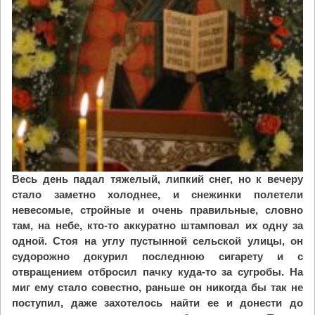
и
т
е
л
я
м
и
р
е
г
и
Весь день падал тяжелый, липкий снег, но к вечеру
о
стало заметно холоднее, и снежинки полетели
н
невесомые, стройные и очень правильные, словно
а
там, на небе, кто-то аккуратно штамповал их одну за
л
одной. Стоя на углу пустынной сельской улицы, он
ь
судорожно докурил последнюю сигарету и с
н
отвращением отбросил пачку куда-то за сугробы. На
о
миг ему стало совестно, раньше он никогда бы так не
г
поступил, даже захотелось найти ее и донести до
о