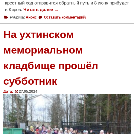
крестный ход отправится обратный путь и 8 июня прибудет
е
в Киров.
Читать далее
"
→
с
В
к
Рубрика:
Анонс
Оставить комментарий/
г
и
о
й
На ухтинском
д
Т
6
р
мемориальном
5
о
0
и
кладбище прошёл
-
ц
л
к
е
и
субботник
т
й
и
с
Дата:
27.05.2024
я
л
К
ё
и
т
р
«
о
С
в
л