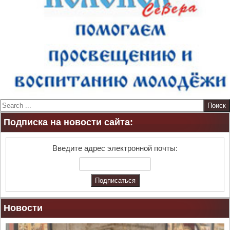
S
e
Подписка на новости сайта:
a
r
c
Введите адрес электронной почты:
h
Новости