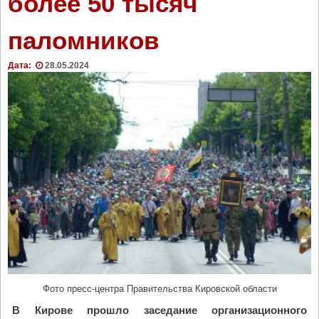
более 50 тысяч
е
п
паломников
р
о
Дата:
28.05.2024
ш
е
л
X
I
X
Р
е
с
п
у
б
л
и
к
Фото пресс-центра Правительства Кировской области
а
В Кирове прошло заседание организационного
н