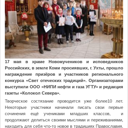
ю
ж
е
н
-
м
и
р
о
н
17 мая в храме Новомучеников и исповедников
о
Российских, в земле Коми просиявших, г. Ухты, прошло
с
награждение призёров и участников регионального
и
конкурса «Свет отеческих традиций». Организаторами
ц
выступили ООО «НИПИ нефти и газа УГТУ» и редакция
"
газеты «Колокол Севера».
Творческое состязание проводится уже более10 лет.
Некоторые участники начинали писать свои первые
сочинения ещё учениками младших классов, и
продолжают делиться своими мыслями и переживаниями,
находить для себя что-то новое в традициях Православия.