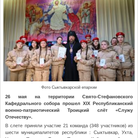
е
н
н
и
с
н
ы
й
т
у
р
н
и
Фото Сыктывкарской епархии
р
26 мая на территории Свято-Стефановского
"
Кафедрального собора прошел XIX Республиканский
военно-патриотический Троицкий слёт «Служу
Отечеству».
В слете приняли участие 21 команда (348 участников) из
шести муниципалитетов республики : Сыктывкар, Ухта,