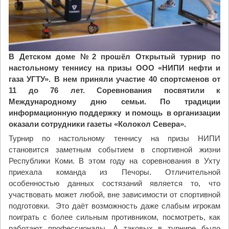
о
г
о
Д
и
В Детском доме №2 прошёл Открытый турнир по
м
настольному теннису на призы ООО «НИПИ нефти и
и
газа УГТУ». В нем приняли участие 40 спортсменов от
т
11 до 76 лет. Соревнования посвятили к
р
Международному дню семьи. По традиции
и
информационную поддержку и помощь в организации
я
оказали сотрудники газеты «Колокол Севера».
Д
Турнир по настольному теннису на призы НИПИ
о
становится заметным событием в спортивной жизни
н
Республики Коми. В этом году на соревнования в Ухту
с
приехала команда из Печоры. Отличительной
к
особенностью данных состязаний является то, что
о
участвовать может любой, вне зависимости от спортивной
г
подготовки. Это даёт возможность даже слабым игрокам
о
поиграть с более сильным противником, посмотреть, как
"
работают профессионалы. А таковых в турнире было