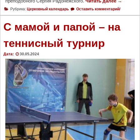
преподобного Сергия Радонежского.
Читать далее
"
→
1
Рубрика:
Церковный календарь
Оставить комментарий/
и
ю
С мамой и папой – на
н
я
теннисный турнир
п
а
Дата:
30.05.2024
м
я
т
ь
б
л
а
г
о
в
е
р
н