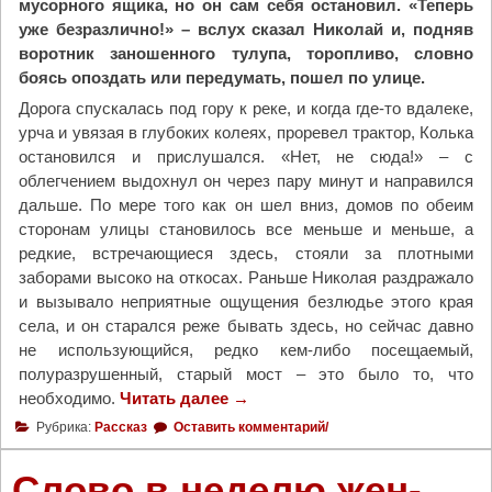
мусорного ящика, но он сам себя остановил. «Теперь
э
уже безразлично!» – вслух сказал Николай и, подняв
т
воротник заношенного тулупа, торопливо, словно
а
боясь опоздать или передумать, пошел по улице.
п
а
Дорога спускалась под гору к реке, и когда где-то вдалеке,
к
урча и увязая в глубоких колеях, проревел трактор, Колька
о
остановился и прислушался. «Нет, не сюда!» – с
н
облегчением выдохнул он через пару минут и направился
к
дальше. По мере того как он шел вниз, домов по обеим
у
сторонам улицы становилось все меньше и меньше, а
р
редкие, встречающиеся здесь, стояли за плотными
с
заборами высоко на откосах. Раньше Николая раздражало
а
и вызывало неприятные ощущения безлюдье этого края
«
села, и он старался реже бывать здесь, но сейчас давно
З
не использующийся, редко кем-либо посещаемый,
а
полуразрушенный, старый мост – это было то, что
н
необходимо.
Читать далее
"
→
р
З
Рубрика:
Рассказ
Оставить комментарий/
а
а
в
р
Слово в неделю жен-