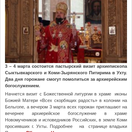
ь
«
н
П
о
р
м
а
з
в
а
о
к
с
о
л
н
а
е
в
о
3 – 4 марта состоится пастырский визит архиепископа
н
в
Сыктывкарского и Коми-Зырянского Питирима в Ухту.
а
о
Два дня горожане смогут помолиться за архиерейским
я
л
богослужением.
и
о
Начнется визит с Божественной литургии в храме иконы
н
н
Божией Матери «Всех скорбящих радость» в колонии на
и
т
Бельгопе, а вечером 3 марта всех горожан приглашают на
ц
е
вечернее архиерейское богослужение в храме
и
р
Новомучеников и исповедников Российских, в земле Коми
а
а
просиявших г. Ухты. Подробнее на странице владыки
т
х