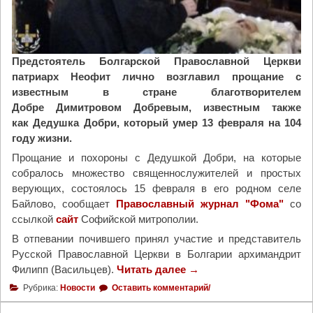
с
о
к
п
о
П
й
и
Предстоятель Болгарской Православной Церкви
П
т
патриарх Неофит лично возглавил прощание с
р
и
известным в стране благотворителем
а
р
Добре Димитровом Добревым, известным также
в
и
как Дедушка Добри, который умер 13 февраля на 104
о
м
году жизни.
с
"
Прощание и похороны с Дедушкой Добри, на которые
л
собралось множество священнослужителей и простых
а
верующих, состоялось 15 февраля в его родном селе
в
Байлово, сообщает
Православный журнал "Фома"
со
н
ссылкой
сайт
Софийской митрополии.
о
й
В отпевании почившего принял участие и представитель
Ц
Русской Православной Церкви в Болгарии архимандрит
е
Филипп (Васильцев).
Читать далее
"
→
р
П
Рубрика:
Новости
Оставить комментарий/
к
а