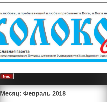
Skip
Колокол Севера
Православная газета
to
content
Menu
Месяц: Февраль 2018