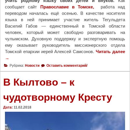
учить родному языку своих детей и внуков.
Как
сообщает сайт
Православие в Томске,
работа над
переводом началась ещё осенью. В качестве носителя
языка в ней принимает участие житель Тегульдета
Василий Габов — единственный в Томской области
человек, который может свободно разговаривать на
чулымском. Духовную поддержку и экспертную помощь
ему оказывает руководитель миссионерского отдела
Томской епархии иерей Алексей Самсонов.
Читать далее
"
→
Е
в
Рубрика:
Новости
Оставить комментарий/
а
н
В Кылтово – к
г
е
чудотворному Кресту
л
и
Дата:
11.02.2018
е
о
т
М