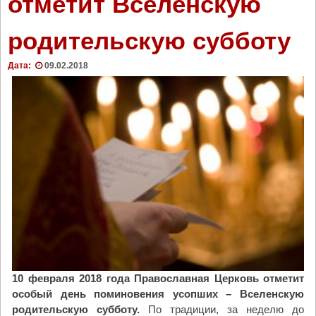
отметит Вселенскую
о
в
родительскую субботу
о
–
к
Дата:
09.02.2018
ч
у
д
о
т
в
о
р
н
о
м
у
К
10 февраля 2018 года Православная Церковь отметит
р
особый день поминовения усопших – Вселенскую
е
родительскую субботу.
По традиции, за неделю до
с