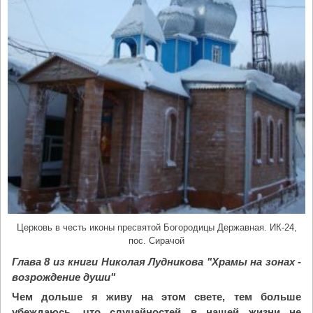
о
в
ь
о
т
м
е
т
и
т
В
с
е
л
е
Церковь в честь иконы пресвятой Богородицы Державная. ИК-24,
н
пос. Сирачой
с
Глава 8 из книги Николая Лудникова "Храмы на зонах -
к
возрождение души"
у
Чем дольше я живу на этом свете, тем больше
ю
убеждаюсь, что случайностей в нашей жизни не