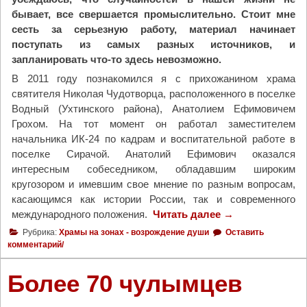
р
бывает, все свершается промыслительно. Стоит мне
о
сесть за серьезную работу, материал начинает
д
поступать из самых разных источников, и
и
запланировать что-то здесь невозможно.
т
е
В 2011 году познакомился я с прихожанином храма
л
святителя Николая Чудотворца, расположенного в поселке
ь
Водный (Ухтинского района), Анатолием Ефимовичем
с
Грохом. На тот момент он работал заместителем
к
начальника ИК-24 по кадрам и воспитательной работе в
у
поселке Сирачой. Анатолий Ефимович оказался
ю
интересным собеседником, обладавшим широким
с
кругозором и имевшим свое мнение по разным вопросам,
у
касающимся как истории России, так и современного
б
международного положения.
Читать далее
"
→
б
П
Рубрика:
Храмы на зонах - возрождение души
Оставить
о
о
комментарий/
т
д
у
Д
Более 70 чулымцев
"
е
р