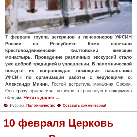
з
а
ю
щ
и
й
7 февраля группа ветеранов и пенсионеров УФСИН
ч
России по Республике Коми посетили
у
Крестовоздвиженский Кылтовский женский
л
монастырь. Проведение различных экскурсий стало
ы
уже доброй традицией в управлении. В паломнической
м
поездке их сопровождал помощник начальника
с
УФСИН по организации работы с верующими о.
к
Александр Минин.
Гостей встретила монахиня София.
и
Она сразу пригласила путников в трапезную и накормила
й
обедом.
Читать далее
"
→
я
В
Рубрика:
Паломничество
Оставить комментарий/
з
К
ы
ы
10 февраля Церковь
к
л
"
т