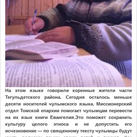
в
н
ы
й
м
о
л
о
д
е
ж
н
ы
На этом языке говорили коренные жители части
й
Тегульдетского района. Сегодня осталось меньше
с
десяти носителей чулымского языка. Миссионерский
ъ
отдел Томской епархии помогает чулымцам перевести
е
на их язык книги Евангелия.Это поможет сохранить
з
культуру целого этноса и не допустить его
д
исчезновение — по священному тексту чулымцы будут
"