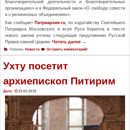
благотворительной деятельности и благотворительных
м
организациях» и в Федеральный закон «О свободе совести
и
и о религиозных объединениях».
г
Как сообщает
Патриархия.ru,
по ходатайству Святейшего
р
Патриарха Московского и всея Руси Кирилла в тексте
а
нового закона учтены следующие предложения Русской
н
Православной Церкви:
Читать далее
"
→
т
В
Рубрика:
Новости
Оставить комментарий/
о
н
в
о
Ухту посетит
о
в
г
о
о
архиепископ Питирим
м
к
ф
о
Дата:
25.02.2018
е
н
д
к
е
у
р
р
а
с
л
а