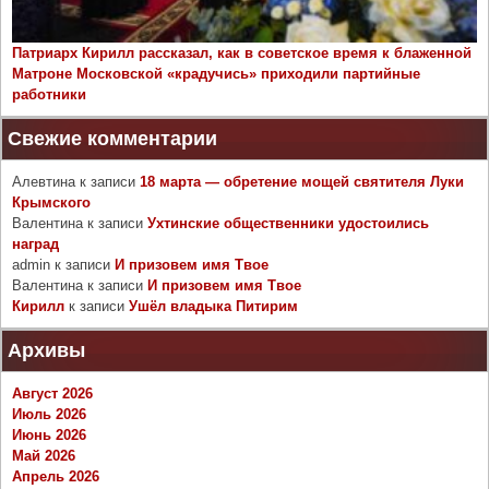
Патриарх Кирилл рассказал, как в советское время к блаженной
Матроне Московской «крадучись» приходили партийные
работники
Свежие комментарии
Алевтина
к записи
18 марта — обретение мощей святителя Луки
Крымского
Валентина
к записи
Ухтинские общественники удостоились
наград
admin
к записи
И призовем имя Твое
Валентина
к записи
И призовем имя Твое
Кирилл
к записи
Ушёл владыка Питирим
Архивы
Август 2026
Июль 2026
Июнь 2026
Май 2026
Апрель 2026