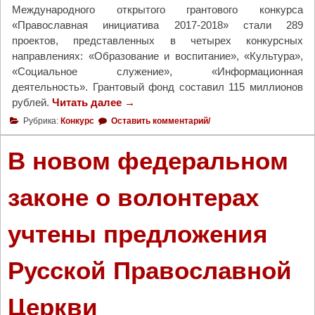
Международного открытого грантового конкурса
«Православная инициатива 2017-2018» стали 289
проектов, представленных в четырех конкурсных
направлениях: «Образование и воспитание», «Культура»,
«Социальное служение», «Информационная
деятельность». Грантовый фонд составил 115 миллионов
рублей.
Читать далее
"
→
Ч
Рубрика:
Конкурс
Оставить комментарий/
е
т
В новом федеральном
ы
р
законе о волонтерах
е
п
учтены предложения
р
о
е
Русской Православной
к
т
Церкви
а