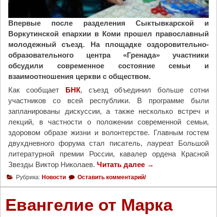
т
л
Впервые после разделения Сыктывкарской и
и
Воркутинской епархии в Коми прошел православный
ч
молодежный съезд. На площадке оздоровительно-
н
образовательного центра «Гренада» участники
о
обсудили современное состояние семьи и
п
взаимоотношения церкви с обществом.
р
Как сообщает
БНК
, съезд объединил больше сотни
о
участников со всей республики. В программе были
с
запланированы дискуссии, а также несколько встреч и
т
лекций, в частности о положении современной семьи,
и
здоровом образе жизни и волонтерстве. Главным гостем
л
двухдневного форума стал писатель, лауреат Большой
с
литературной премии России, кавалер ордена Красной
я
Звезды Виктор Николаев.
Читать далее
"
→
с
В
Рубрика:
Новости
Оставить комментарий/
Д
С
е
ы
Евангелие от Марка
д
к
у