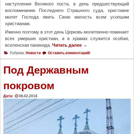
наступления Великого поста, в день предшествующий
т
воспоминанию Последнего Страшного суда, христиане
у
молят Господа явить Свою милость всем усопшим
"
христианам.
Именно поэтому в этот день Церковь молитвенно поминает
всех умерших христиан, а в храмах служится особая,
вселенская панихида.
Читать далее
"
→
1
Рубрика:
Новости
Оставить комментарий/
0
ф
Под Державным
е
в
покровом
р
а
Дата:
08.02.2018
л
я
Ц
е
р
к