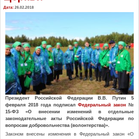
и
Дата:
26.02.2018
з
К
о
м
и
с
т
а
л
и
п
о
б
е
Президент Российской Федерации В.В. Путин 5
д
февраля 2018 года подписал
Федеральный закон
№
и
15-ФЗ «О внесении изменений в отдельные
т
законодательные акты Российской Федерации по
е
вопросам добровольчества (волонтерства)».
л
Законом внесены изменения в Федеральный закон «О
я