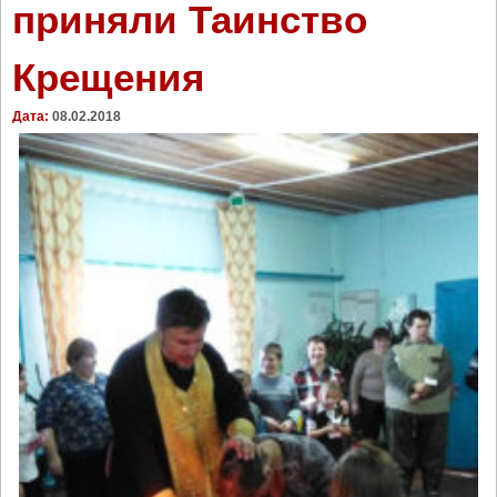
приняли Таинство
ж
а
Крещения
в
н
Дата:
08.02.2018
ы
м
п
о
к
р
о
в
о
м
"