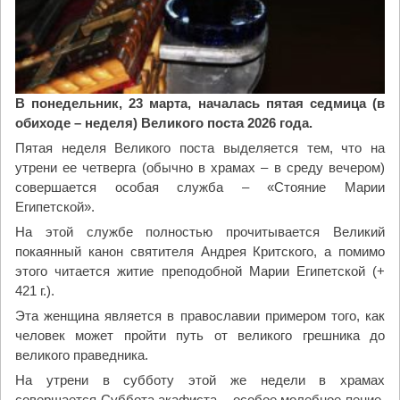
р
ы
х
д
е
л
В понедельник, 23 марта, началась пятая седмица (в
"
обиходе – неделя) Великого поста 2026 года.
Пятая неделя Великого поста выделяется тем, что на
утрени ее четверга (обычно в храмах – в среду вечером)
совершается особая служба – «Стояние Марии
Египетской».
На этой службе полностью прочитывается Великий
покаянный канон святителя Андрея Критского, а помимо
этого читается житие преподобной Марии Египетской (+
421 г.).
Эта женщина является в православии примером того, как
человек может пройти путь от великого грешника до
великого праведника.
На утрени в субботу этой же недели в храмах
совершается Суббота акафиста – особое молебное пение,