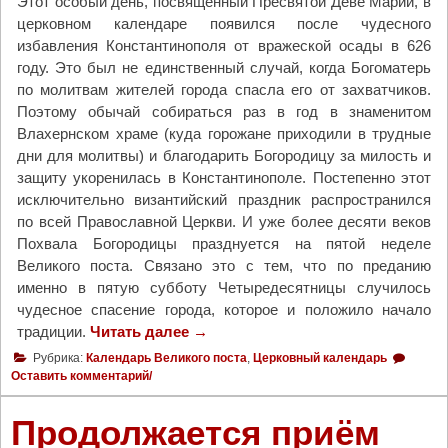
Этот особый день, посвященный Пресвятой Деве Марии, в
м
церковном календаре появился после чудесного
я
избавления Константинополя от вражеской осады в 626
т
году. Это был не единственный случай, когда Богоматерь
ь
по молитвам жителей города спасла его от захватчиков.
п
Поэтому обычай собираться раз в год в знаменитом
р
Влахернском храме (куда горожане приходили в трудные
е
дни для молитвы) и благодарить Богородицу за милость и
п
защиту укоренилась в Константинополе. Постепенно этот
о
исключительно византийский праздник распространился
д
по всей Православной Церкви. И уже более десяти веков
о
Похвала Богородицы празднуется на пятой неделе
б
Великого поста. Связано это с тем, что по преданию
н
именно в пятую субботу Четыредесятницы случилось
о
чудесное спасение города, которое и положило начало
й
традиции.
Читать далее
"
→
М
П
а
Рубрика:
Календарь Великого поста
,
Церковный календарь
о
р
Оставить комментарий/
х
и
в
и
Продолжается приём
а
Е