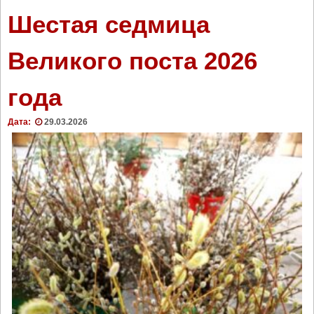
г
Шестая седмица
р
а
Великого поста 2026
м
м
года
а
т
и
Дата:
29.03.2026
к
и
к
с
м
ы
с
л
у
"