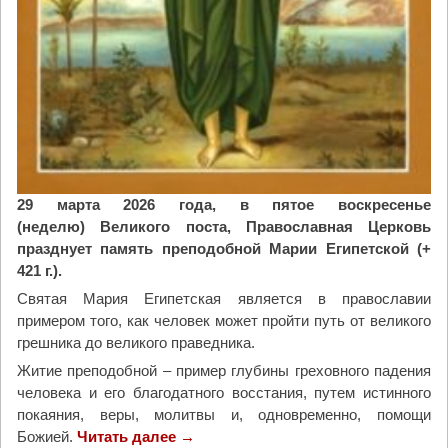
2
0
2
6
г
о
д
а
"
29 марта 2026 года, в пятое воскресенье
(неделю) Великого поста, Православная Церковь
празднует память преподобной Марии Египетской (+
421 г.).
Святая Мария Египетская является в православии
примером того, как человек может пройти путь от великого
грешника до великого праведника.
Житие преподобной – пример глубины греховного падения
человека и его благодатного восстания, путем истинного
покаяния, веры, молитвы и, одновременно, помощи
Божией.
Читать далее
"
→