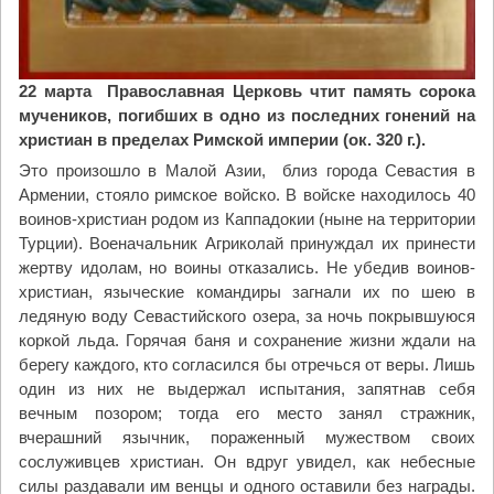
22 марта Православная Церковь чтит память сорока
мучеников, погибших в одно из последних гонений на
христиан в пределах Римской империи (ок. 320 г.).
Это произошло в Малой Азии, близ города Севастия в
Армении, стояло римское войско. В войске находилось 40
воинов-христиан родом из Каппадокии (ныне на территории
Турции). Военачальник Агриколай принуждал их принести
жертву идолам, но воины отказались. Не убедив воинов-
христиан, языческие командиры загнали их по шею в
ледяную воду Севастийского озера, за ночь покрывшуюся
коркой льда. Горячая баня и сохранение жизни ждали на
берегу каждого, кто согласился бы отречься от веры. Лишь
один из них не выдержал испытания, запятнав себя
вечным позором; тогда его место занял стражник,
вчерашний язычник, пораженный мужеством своих
сослуживцев христиан. Он вдруг увидел, как небесные
силы раздавали им венцы и одного оставили без награды.