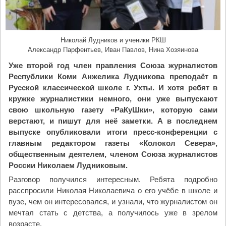
т
а
я
с
Николай Лудников и ученики РКШ
Александр Парфентьев, Иван Павлов, Нина Хозяинова
е
д
Уже второй год член правления Союза журналистов
м
Республики Коми Анжелика Лудникова преподаёт в
и
Русской классической школе г. Ухты. И хотя ребят в
ц
кружке журналистики немного, они уже выпускают
а
свою школьную газету «РаКуШки», которую сами
В
верстают, и пишут для неё заметки. А в последнем
е
выпуске опубликовали итоги пресс-конференции с
л
главным редактором газеты «Колокол Севера»,
и
общественным деятелем, членом Союза журналистов
к
России Николаем Лудниковым.
о
Разговор получился интересным. Ребята подробно
г
расспросили Николая Николаевича о его учёбе в школе и
о
вузе, чем он интересовался, и узнали, что журналистом он
п
мечтал стать с детства, а получилось уже в зрелом
о
возрасте.