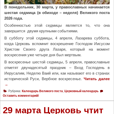
В понедельник, 30 марта, у православных начинается
шестая седмица (в обиходе – неделя) Великого поста
2026 года.
Особенностью этой седмицы является то, что она
завершится двумя крупными событиями.
В субботу этой седмицы, 4 апреля, Лазарева суббота,
когда Церковь вспомнит воскрешение Господом Иисусом
Христом Своего друга Лазаря, который на момент
воскресения уже четыре дня был мертвым.
В воскресенье шестой седмицы, 5 апреля, православные
отметят двунадесятый праздник – Вход Господень в
Иерусалим, Неделю Ваий или, как называют его в странах
исторической Руси, Вербное воскресенье.
Читать далее
"
→
Ш
е
Рубрика:
Календарь Великого поста
,
Церковный календарь
с
Оставить комментарий/
т
а
29 марта Церковь чтит
я