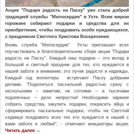
о
т
Акция "Подари радость на Пасху" уже стала доброй
н
традицией службы "Милосердие" в Ухте. Всем миром
а
горожане собирают подарки и средства для их
к
приобретения, чтобы поздравить особо нуждающихся,
о
с праздником Светлого Христова Воскресения.
н
Вновь служба "Милосердие" Ухты приглашает всех
к
поучаствовать в благотворительном сборе акции "Подари
у
радость на Пасху". Каждый наш подарок – это вклад в
р
большой и светлый праздник для тех, кто нуждается в
с
нашей заботе и внимании; это лучик радости и надежды.
«
Каждый год волонтеры встречают Пасху добрыми
С
делами. "Поделиться пасхальной радостью сразу с
в
несколькими – заметим, не сотнями – а тысячами
е
подопечных – дело непростое! Необходимо заранее
т
собрать средства, закупить подарки, покрасить яйца и
о
сформировать пасхальные подарки, чтобы на Светлой
т
седмице поздравить всех тех кто нуждается в нашей с
е
вами заботе и любви!", - отмечают инициаторы акции.
ч
Читать далее
"
→
е