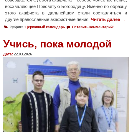
восхваляющее Пресвятую Богородицу. Именно по образцу
этого акафиста в дальнейшем стали составляться и
другие православные акафистные пения.
Читать далее
"
→
2
Рубрика:
Церковный календарь
Оставить комментарий/
3
м
Учись, пока молодой
а
р
Дата:
22.03.2026
т
а
н
а
ч
а
л
а
с
ь
п
я