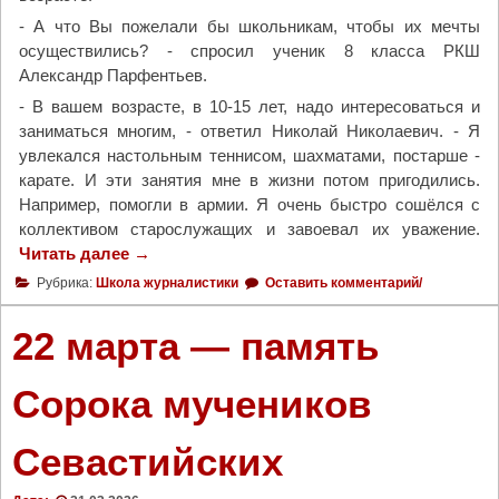
с
- А что Вы пожелали бы школьникам, чтобы их мечты
т
осуществились? - спросил ученик 8 класса РКШ
а
Александр Парфентьев.
2
0
- В вашем возрасте, в 10-15 лет, надо интересоваться и
2
заниматься многим, - ответил Николай Николаевич. - Я
6
увлекался настольным теннисом, шахматами, постарше -
г
карате. И эти занятия мне в жизни потом пригодились.
о
Например, помогли в армии. Я очень быстро сошёлся с
д
коллективом старослужащих и завоевал их уважение.
а
Читать далее
"
→
"
У
Рубрика:
Школа журналистики
Оставить комментарий/
ч
и
22 марта — память
с
ь
Сорока мучеников
,
п
Севастийских
о
к
а