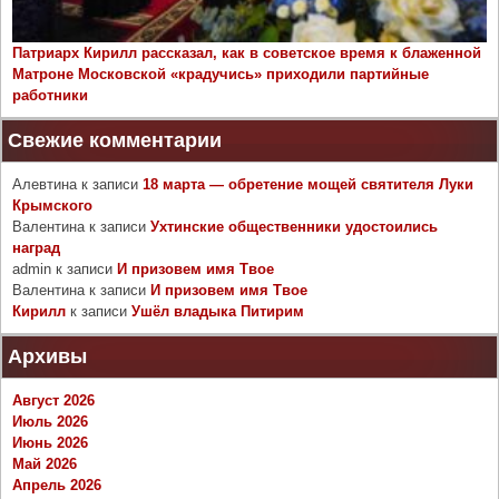
Патриарх Кирилл рассказал, как в советское время к блаженной
Матроне Московской «крадучись» приходили партийные
работники
Свежие комментарии
Алевтина
к записи
18 марта — обретение мощей святителя Луки
Крымского
Валентина
к записи
Ухтинские общественники удостоились
наград
admin
к записи
И призовем имя Твое
Валентина
к записи
И призовем имя Твое
Кирилл
к записи
Ушёл владыка Питирим
Архивы
Август 2026
Июль 2026
Июнь 2026
Май 2026
Апрель 2026