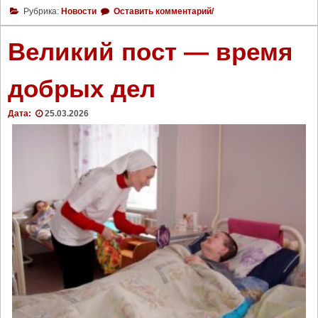
П
Рубрика:
Новости
Оставить комментарий/
р
о
Великий пост — время
д
о
добрых дел
л
ж
Дата:
25.03.2026
а
е
т
с
я
п
р
и
ё
м
р
а
б