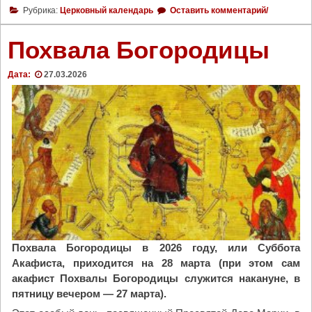
2
Рубрика:
Церковный календарь
Оставить комментарий/
9
м
Похвала Богородицы
а
р
Дата:
27.03.2026
т
а
Ц
е
р
к
о
в
ь
ч
т
Похвала Богородицы в 2026 году, или Суббота
и
Акафиста, приходится на 28 марта (при этом сам
т
акафист Похвалы Богородицы служится накануне, в
п
пятницу вечером — 27 марта).
а