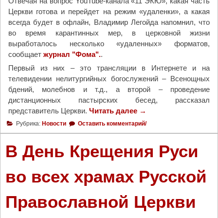
Отвечая на вопрос YouTube-канала «11 ЭКЮ», какая часть
и
Церкви готова и перейдет на режим «удаленки», а какая
е
всегда будет в офлайн, Владимир Легойда напомнил, что
с
во время карантинных мер, в церковной жизни
л
выработалось несколько «удаленных» форматов,
е
сообщает
журнал "Фома".
.
д
у
Первый из них – это трансляции в Интернете и на
е
телевидении нелитургийных богослужений – Всенощных
т
бдений, молебнов и т.д., а второй – проведение
о
дистанционных пастырских бесед, рассказал
ц
представитель Церкви.
Читать далее
"
→
е
Т
Рубрика:
Новости
Оставить комментарий/
н
а
и
и
В День Крещения Руси
в
н
а
с
во всех храмах Русской
т
т
ь
в
т
Православной Церкви
а
о
т
л
р