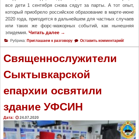
П
все дети 1 сентября снова сядут за парты. А тот опыт,
з
р
который приобрело российское образование в марте-июне
н
а
2020 года, пригодится в дальнейшем для частных случаев
и
в
или таких же форс-мажорных событий, как нынешняя
«
о
эпидемия.
Читать далее
"
→
н
с
Д
а
Рубрика:
Приглашаем к разговору
Оставить комментарий/
л
и
у
а
с
д
Священнослужители
в
т
а
н
а
л
Сыктывкарской
о
н
е
й
ц
н
Ц
епархии освятили
и
к
е
о
е
р
н
»
здание УФСИН
к
н
"
в
о
Дата:
24.07.2020
и
е
п
о
р
б