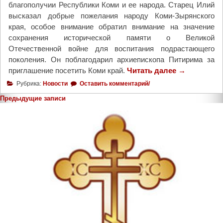
благополучии Республики Коми и ее народа. Старец Илий
-
высказал добрые пожелания народу Коми-Зырянского
п
края, особое внимание обратил внимание на значение
а
сохранения исторической памяти о Великой
м
Отечественной войне для воспитания подрастающего
я
поколения. Он поблагодарил архиепископа Питирима за
т
приглашение посетить Коми край.
Читать далее
"
→
н
К
Рубрика:
Новости
Оставить комментарий/
и
о
к
Предыдущие записи
м
а
Навигация
и
с
по
п
в
записям
о
я
с
т
е
о
т
й
и
в
л
е
д
л
у
и