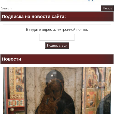
S
e
Подписка на новости сайта:
a
r
c
Введите адрес электронной почты:
h
Новости