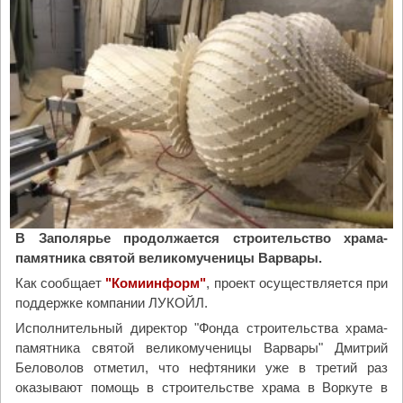
и
з
к
и
й
"
В Заполярье продолжается строительство храма-
памятника святой великомученицы Варвары.
Как сообщает
"Комиинформ"
, проект осуществляется при
поддержке компании ЛУКОЙЛ.
Исполнительный директор "Фонда строительства храма-
памятника святой великомученицы Варвары" Дмитрий
Беловолов отметил, что нефтяники уже в третий раз
оказывают помощь в строительстве храма в Воркуте в