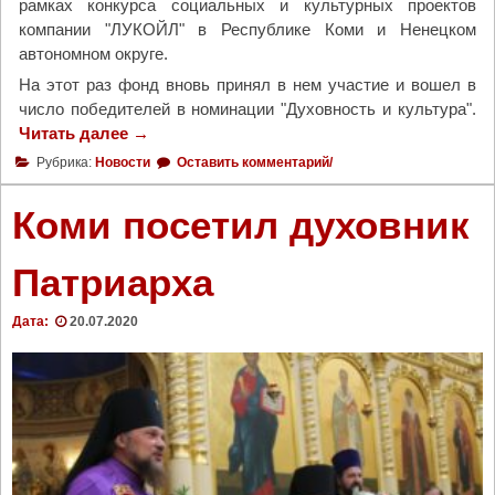
рамках конкурса социальных и культурных проектов
компании "ЛУКОЙЛ" в Республике Коми и Ненецком
автономном округе.
На этот раз фонд вновь принял в нем участие и вошел в
число победителей в номинации "Духовность и культура".
Читать далее
"
→
В
Рубрика:
Новости
Оставить комментарий/
В
о
Коми посетил духовник
р
к
Патриарха
у
т
Дата:
20.07.2020
е
п
р
о
д
о
л