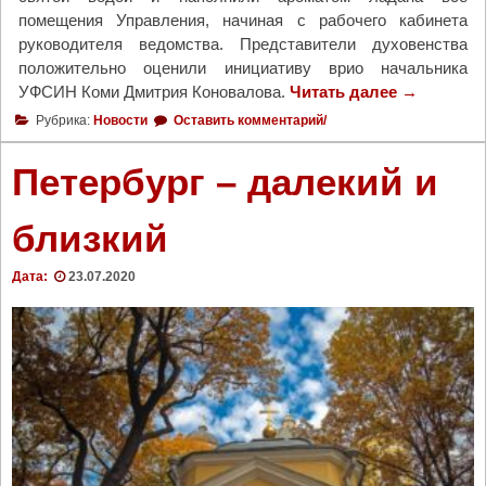
помещения Управления, начиная с рабочего кабинета
н
руководителя ведомства. Представители духовенства
"
положительно оценили инициативу врио начальника
УФСИН Коми Дмитрия Коновалова.
Читать далее
"
→
С
Рубрика:
Новости
Оставить комментарий/
в
я
Петербург – далекий и
щ
е
близкий
н
н
Дата:
23.07.2020
о
с
л
у
ж
и
т
е
л