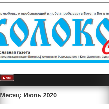
Skip
Колокол Севера
Православная газета
to
content
Menu
Месяц: Июль 2020