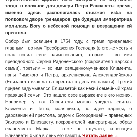
и
тогда, в сложное для дочери Петра Елизаветы время,
о
именно здесь располагалась съезжая изба на
с
полковом дворе гренадеров, где будущая императрица
в
молилась Богу о небесной помощи в возращении ей
я
престола.
т
и
Собор был освящен в 1754 году, с тремя приделами:
л
главным – во имя Преображения Господня (в его же честь и
и
полк носил свое наименование), вторым – во имя
з
преподобного Сергия Радонежского (покровителя царской
д
семьи), третьим – во имя священномучеников Климента,
а
папы Римского и Петра, архиепископа Александрийского
н
(Елизавета взошла на престол в день их памяти). Третий
и
придел задумывался Елизаветой как некий семейный храм
е
правящей семьи. Это нашло свое выражение в его иконах.
У
Например, у ног Спасителя можно увидеть святых
Ф
Климента и Петра, молящихся, по идее царицы, о
С
даровании ей престола, рядом с Богородицей – праведных
И
Захарию и Елизавету, покровителей императрицы, образ
Н
евангелиста Марка – тоже не случаен, коронация
"
Елизаветы была в день его памяти.
Читать далее
"
→