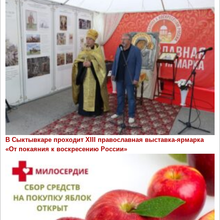
В Сыктывкаре проходит ХIII православная выставка-ярмарка
«От покаяния к воскресению России»