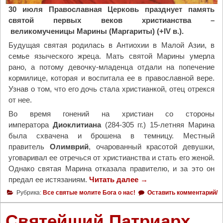
м
30 июля Православная Церковь празднует память
а
святой первых веков христианства –
С
великомученицы Марины (Маргариты) (+IV в.).
а
Будущая святая родилась в Антиохии в Малой Азии, в
р
семье языческого жреца. Мать святой Марины умерла
о
рано, а потому девочку-младенца отдали на попечение
в
кормилице, которая и воспитала ее в православной вере.
с
Узнав о том, что его дочь стала христианкой, отец отрекся
к
от нее.
о
г
Во время гонений на христиан со стороны
о
императора
Диоклитиана
(284-305 гг.) 15-летняя Марина
в
была схвачена и брошена в темницу. Местный
С
правитель
Олимврий
, очарованный красотой девушки,
о
уговаривал ее отречься от христианства и стать его женой.
с
Однако святая Марина отказала правителю, и за это он
н
предал ее истязаниям.
Читать далее
"
→
о
Ц
Рубрика:
Все святые молите Бога о нас!
Оставить комментарий/
г
е
о
р
Святейший Патриарх
р