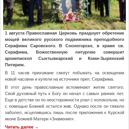
1 августа Православная Церковь празднует обретение
мощей великого русского подвижника преподобного
Серафима Саровского. В Сосногорске, в храме св.
Серафима, Божественную литургию совершит
архиепископ Сыктывкарский и Коми-Зырянский
Питирим.
В 11 часов прихожане смогут побывать на освящении
новой часовни и купели на источнике преп. Серафима.
В этот день православные вспоминают житие святого.
Свой духовный путь к Богу он начал с самых ранних лет.
Еще в детстве он по неосторожности упал с колокольни, но
с помощью Божией остался жив. Однако после он тяжело
заболел, исцелившись лишь после приложения к Курской
иконе Божией Матери «Знамение».
Читать далее
"
→