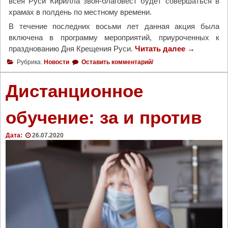
всея Руси Кирилла звон-благовест будет совершаться в
ь
л
храмах в полдень по местному времени.
н
а
В течение последних восьми лет данная акция была
о
д
включена в программу мероприятий, приуроченных к
г
и
празднованию Дня Крещения Руси.
Читать далее
"
→
о
м
В
в
и
Рубрика:
Новости
Оставить комментарий/
Д
о
р
е
з
Л
Дистанционное
н
д
е
ь
е
г
обучение: за и против
К
й
о
р
с
й
Дата:
26.07.2020
е
т
д
щ
в
а
е
и
о
н
я
т
и
Ц
в
я
е
е
Р
р
т
у
к
и
с