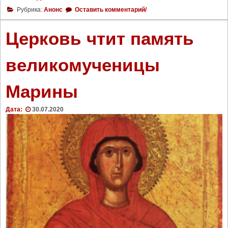
В
Рубрика:
Анонс
Оставить комментарий/
д
е
Церковь чтит память
н
ь
великомученицы
п
а
Марины
м
я
т
Дата:
30.07.2020
и
с
в
.
С
е
р
а
ф
и