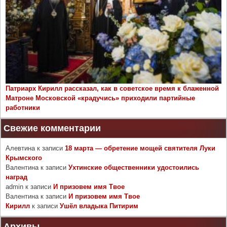
Патриарх Кирилл рассказал, как в советское время к блаженной
Матроне Московской «крадучись» приходили партийные
работники
Свежие комментарии
Алевтина
к записи
18 марта — обретение мощей святителя Луки
Крымского
Валентина
к записи
Ухтинские общественники удостоились
наград
admin
к записи
И призовем имя Твое
Валентина
к записи
И призовем имя Твое
Кирилл
к записи
Ушёл владыка Питирим
Архивы