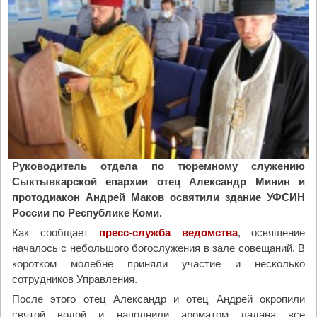
о
у
з
ч
в
е
у
н
ч
и
и
е
т
:
к
з
о
а
л
и
о
п
Руководитель отдела по тюремному служению
к
р
Сыктывкарской епархии отец Александр Минин и
о
о
протодиакон Андрей Маков освятили здание УФСИН
л
т
России по Республике Коми.
ь
и
Как сообщает
пресс-служба ведомства
, освящение
н
в
началось с небольшого богослужения в зале совещаний. В
ы
"
коротком молебне приняли участие и несколько
й
сотрудников Управления.
з
После этого отец Александр и отец Андрей окропили
в
святой водой и наполнили ароматом ладана все
о