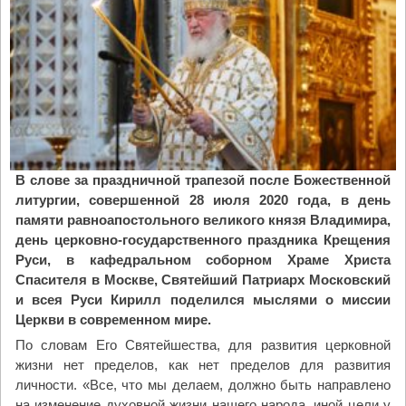
о
у
е
ч
б
е
о
н
г
и
о
ц
с
ы
л
М
у
а
В слове за праздничной трапезой после Божественной
ж
р
литургии, совершенной 28 июля 2020 года, в день
е
и
памяти равноапостольного великого князя Владимира,
н
н
день церковно-государственного праздника Крещения
и
ы
Руси, в кафедральном соборном Храме Христа
е
"
Спасителя в Москве, Святейший Патриарх Московский
"
и всея Руси Кирилл поделился мыслями о миссии
Церкви в современном мире.
По словам Его Святейшества, для развития церковной
жизни нет пределов, как нет пределов для развития
личности. «Все, что мы делаем, должно быть направлено
на изменение духовной жизни нашего народа, иной цели у