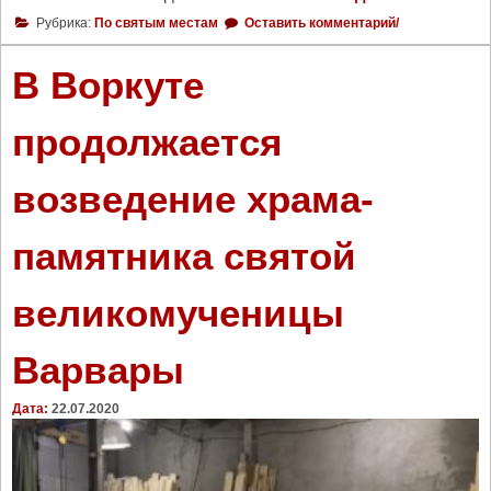
П
Рубрика:
По святым местам
Оставить комментарий/
е
т
В Воркуте
е
р
продолжается
б
у
возведение храма-
р
г
–
памятника святой
д
а
великомученицы
л
е
к
Варвары
и
й
Дата:
22.07.2020
и
б
л