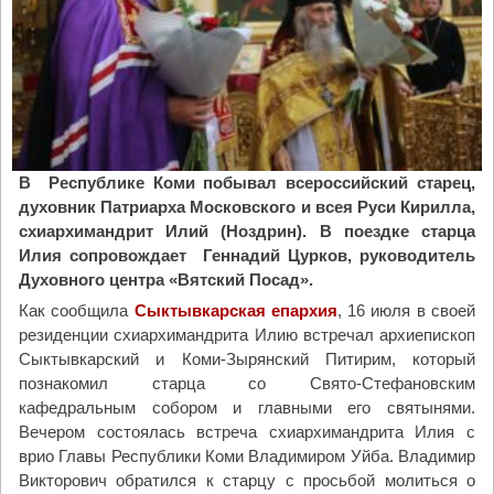
ж
а
е
т
с
я
в
о
В Республике Коми побывал всероссийский старец,
з
духовник Патриарха Московского и всея Руси Кирилла,
в
схиархимандрит Илий (Ноздрин).
В поездке старца
е
Илия сопровождает Геннадий Цурков, руководитель
д
Духовного центра «Вятский Посад».
е
Как сообщила
Сыктывкарская епархия
, 16 июля в своей
н
резиденции схиархимандрита Илию встречал архиепископ
и
Сыктывкарский и Коми-Зырянский Питирим, который
е
познакомил старца со Свято-Стефановским
х
кафедральным собором и главными его святынями.
р
Вечером состоялась встреча схиархимандрита Илия с
а
врио Главы Республики Коми Владимиром Уйба. Владимир
м
Викторович обратился к старцу с просьбой молиться о
а