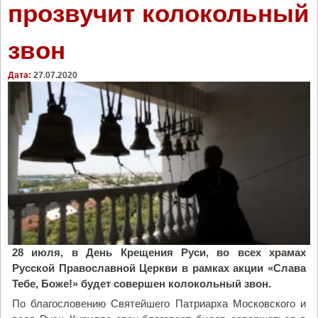
прозвучит колокольный
ь
е
к
б
звон
о
у
п
ю
о
Дата:
27.07.2020
т
р
о
е
ч
з
н
у
о
л
г
ь
о
т
о
а
б
т
щ
а
е
м
н
28 июля, в День Крещения Руси, во всех храмах
р
и
Русской Православной Церкви в рамках акции «Слава
е
я
Тебе, Боже!» будет совершен колокольный звон.
а
–
По благословению Святейшего Патриарха Московского и
л
В