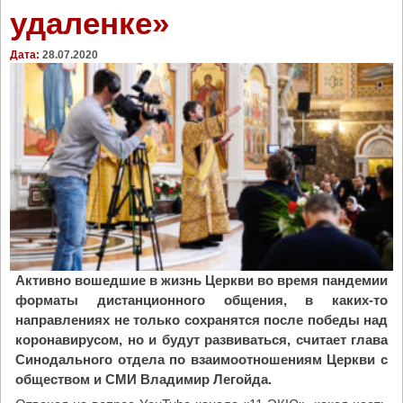
а
удаленке»
р
х
Дата:
28.07.2020
К
и
р
и
л
л
:
Н
а
ш
е
Активно вошедшие в жизнь Церкви во время пандемии
с
форматы дистанционного общения, в каких-то
л
направлениях не только сохранятся после победы над
у
коронавирусом, но и будут развиваться, считает глава
ж
Синодального отдела по взаимоотношениям Церкви с
е
обществом и СМИ Владимир Легойда.
н