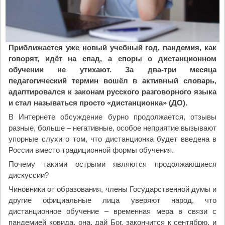
в
л
и
и
н
в
н
а
о
а
в
в
у
о
Приближается уже новый учебный год, пандемия, как
с
м
п
говорят, идёт на спад, а споры о дистанционном
е
ы
р
обучении не утихают. За два-три месяца
х
и
о
педагогический термин вошёл в активный словарь,
х
с
с
адаптировался к законам русского разговорного языка
р
е
о
и стал называться просто «дистанционка» (ДО).
а
р
ц
В Интернете обсуждение бурно продолжается, отзывы
м
д
е
разные, больше – негативные, особое неприятие вызывают
а
ц
р
упорные слухи о том, что дистанционка будет введена в
х
а
к
России вместо традиционной формы обучения.
Р
л
о
Почему такими острыми являются продолжающиеся
у
ю
в
дискуссии?
с
д
н
с
е
Чиновники от образования, члены Государственной думы и
о
к
й
другие официальные лица уверяют народ, что
й
о
"
дистанционное обучение – временная мера в связи с
ж
й
пандемией ковида, она, дай Бог, закончится к сентябрю, и
и