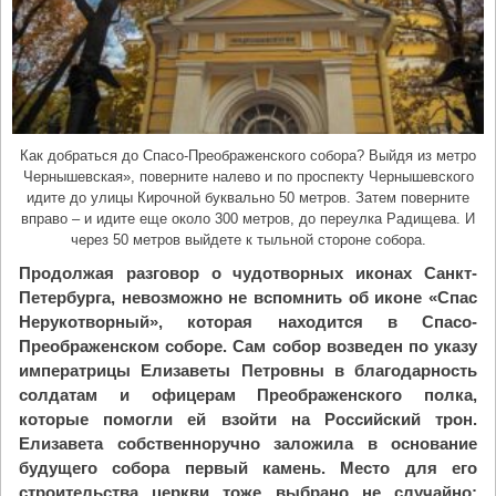
и
С
ы
к
т
ы
Как добраться до Спасо-Преображенского собора? Выйдя из метро
в
Чернышевская», поверните налево и по проспекту Чернышевского
к
идите до улицы Кирочной буквально 50 метров. Затем поверните
а
вправо – и идите еще около 300 метров, до переулка Радищева. И
р
через 50 метров выйдете к тыльной стороне собора.
с
Продолжая разговор о чудотворных иконах Санкт-
к
Петербурга, невозможно не вспомнить об иконе «Спас
о
Нерукотворный», которая находится в Спасо-
й
Преображенском соборе. Сам собор возведен по указу
е
императрицы Елизаветы Петровны в благодарность
п
солдатам и офицерам Преображенского полка,
а
которые помогли ей взойти на Российский трон.
р
Елизавета собственноручно заложила в основание
х
будущего собора первый камень. Место для его
и
строительства церкви тоже выбрано не случайно: