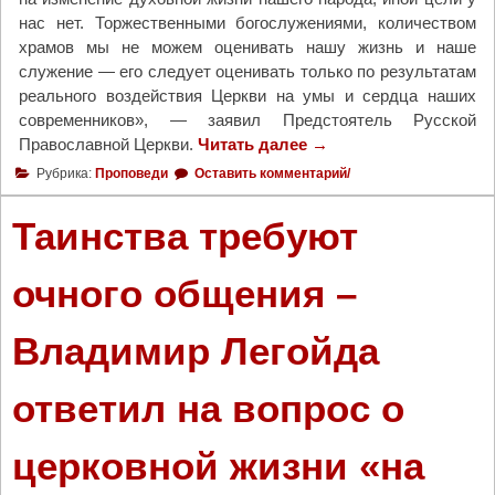
нас нет. Торжественными богослужениями, количеством
храмов мы не можем оценивать нашу жизнь и наше
служение — его следует оценивать только по результатам
реального воздействия Церкви на умы и сердца наших
современников», — заявил Предстоятель Русской
Православной Церкви.
Читать далее
"
→
С
Рубрика:
Проповеди
Оставить комментарий/
в
я
Таинства требуют
т
е
очного общения –
й
ш
Владимир Легойда
и
й
П
ответил на вопрос о
а
т
церковной жизни «на
р
и