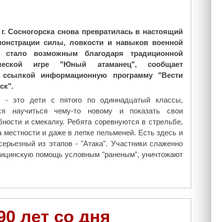
л
о
а
С
в
и
г. Сосногорска снова превратилась в настоящий
н
н
монстрации силы, ловкости и навыков военной
ы
о
о стало возможным благодаря традиционной
е
д
тической игре "Юный атаманец", сообщает
ч
а
ссылкой информационную программу "Вести
т
Р
ск".
у
у
т
 - это дети с пятого по одиннадцатый классы,
с
п
ся научиться чему-то новому и показать свои
с
а
ности и смекалку. Ребята соревнуются в стрельбе,
к
м
 местности и даже в лепке пельменей. Есть здесь и
о
я
ерьезный из этапов - "Атака". Участники слаженно
й
т
едицинскую помощь условным "раненым", уничтожают
П
ь
р
И
а
в
в
е
о
р
0 лет со дня
с
с