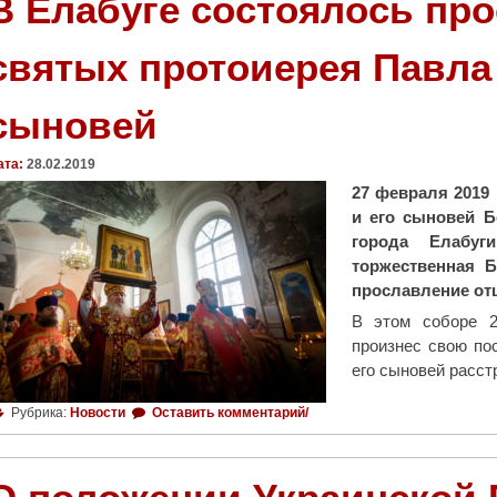
В Елабуге состоялось про
святых протоиерея Павла 
сыновей
ата:
28.02.2019
27 февраля 2019 
и его сыновей Б
города Елабуг
торжественная Б
прославление отц
В этом соборе 2
произнес свою по
его сыновей расст
Рубрика:
Новости
Оставить комментарий/