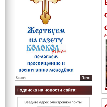
Д
S
e
a
Подписка на новости сайта:
r
c
h
Введите адрес электронной почты: