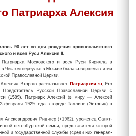
л
к
о Патриарха Алексия
а
о
в
й
н
и
о
к
й
о
Ц
н
илось 90 лет со дня рождения приснопамятного
е
ы
ого и всея Руси Алексия II.
р
Б
 Патриарха Московского и всея Руси Кирилла в
к
о
 в Чистом переулке в Москве была совершена лития
в
ж
ской Православной Церкви.
и
и
"
 Алексия Второго рассказывает
Патриархия.ru
, Его
е
 Предстоятель Русской Православной Церкви с
й
си (1589). Патриарх Алексий (в миру — Алексей
М
3 февраля 1929 года в городе Таллине (Эстония) в
а
т
е
л Александрович Ридигер (+1962), уроженец Санкт-
р
инной петербургской семьи, представители которой
и
ной и государственной службы (среди них генерал-