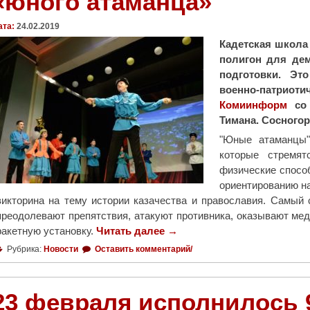
«юного атаманца»
ата:
24.02.2019
Кадетская школа 
полигон для де
подготовки. Эт
военно-патрио
Комиинформ
со 
Тимана. Сосногор
"Юные атаманцы"
которые стремят
физические способ
ориентированию на
викторина на тему истории казачества и православия. Самый с
преодолевают препятствия, атакуют противника, оказывают м
ракетную установку.
Читать далее
"
→
С
Рубрика:
Новости
Оставить комментарий/
о
с
н
23 февраля исполнилось 9
о