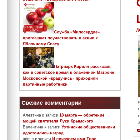
Д
Служба «Милосердие»
приглашает поучаствовать в акции к
Яблочному Спасу
Патриарх Кирилл рассказал,
как в советское время к блаженной Матроне
Московской «крадучись» приходили
партийные работники
Свежие комментарии
Алевтина
к записи
18 марта — обретение
мощей святителя Луки Крымского
Валентина
к записи
Ухтинские общественники
удостоились наград
admin
к записи
И призовем имя Твое