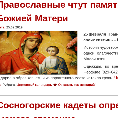
л
Православные чтут памят
о
к
Божией Матери
о
л
ата:
25.02.2019
у
25 февраля Прав
С
своих святынь –
е
в
История чудотворно
е
одной благочест
р
Малой Азии.
а
Однажды, во вре
»
Феофиле (829–842)
—
ударил в образ копьем, и из пораженного места истекла кровь.
Ч
1
Рубрика:
Церковный календарь
Оставить комментарий/
5
л
е
Сосногорские кадеты опр
т
"