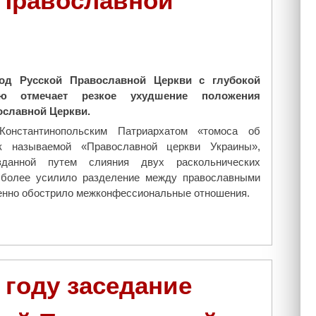
 Православной
у
г
е
с
о
д Русской Православной Церкви с глубокой
с
тью отмечает резкое ухудшение положения
т
ославной Церкви.
о
Константинопольским Патриархатом «томоса об
я
к называемой «Православной церкви Украины»,
л
озданной путем слияния двух раскольнических
о
 более усилило разделение между православными
с
енно обострило межконфессиональные отношения.
ь
п
р
о
с
л
 году заседание
а
в