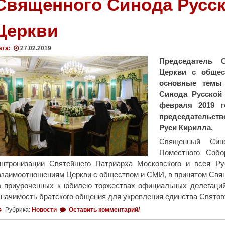
Священного Синода Русс
е
н
Церкви
и
и
У
ата:
27.02.2019
к
Председатель 
р
Церкви с общес
а
основные темы 
и
Синода Русской
н
февраля 2019 
с
председательст
к
Руси Кирилла.
о
Священный Сино
й
Поместного Соб
П
интронизации Святейшего Патриарха Московского и всея Р
р
взаимоотношениям Церкви с обществом и СМИ, в принятом Свя
а
в приуроченных к юбилею торжествах официальных делегаци
в
значимость братского общения для укрепления единства Свято
о
Рубрика:
Новости
Оставить комментарий/
с
л