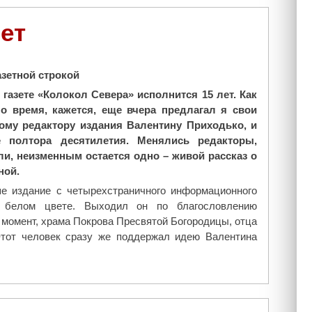
о
с
и
т
ет
е
о
р
я
е
л
зетной строкой
я
о
П
 газете «Колокол Севера» исполнится 15 лет. Как
с
а
о время, кажется, еще вчера предлагал я свои
ь
в
ому редактору издания Валентину Приходько, и
п
л
 полтора десятилетия. Менялись редакторы,
е
а
и, неизменным остается одно – живой рассказ о
р
Д
ной.
в
е
е издание с четырехстраничного информационного
о
р
- белом цвете. Выходил он по благословлению
е
н
т момент, храма Покрова Пресвятой Богородицы, отца
в
о
тот человек сразу же поддержал идею Валентина
2
в
0
а
1
и
9
т
г
р