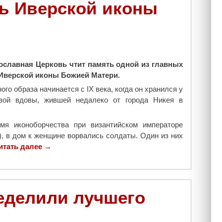
о
ь Иверской иконы
е
д
х
у
е
з
г
а
о
с
с
ославная Церковь чтит память одной из главных
е
ы
 Иверской иконы Божией Матери.
д
н
а
го образа начинается с IX века, когда он хранился у
о
н
ивой вдовы, жившей недалеко от города Никея в
в
и
е
е
мя иконоборчества при византийском императоре
й
С
, в дом к женщине ворвались солдаты. Один из них
"
в
итать далее
"
→
я
П
щ
р
е
а
н
в
еделили лучшего
н
о
о
с
г