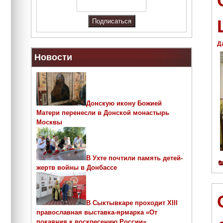
Д
Новости
Донскую икону Божией
Матери перенесли в Донской монастырь
Москвы
В Ухте почтили память детей-
жертв войны в Донбассе
В Сыктывкаре проходит ХIII
православная выставка-ярмарка «От
покаяния к воскресению России»