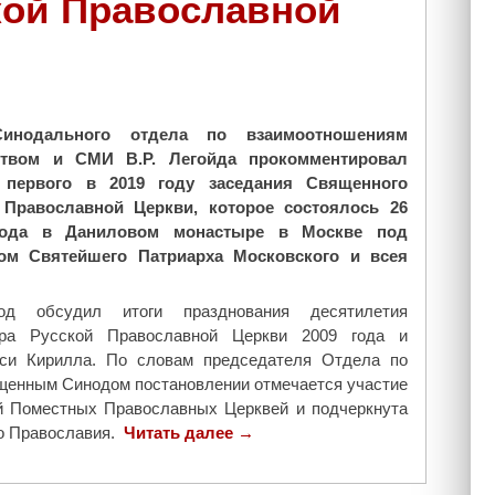
кой Православной
л
е
н
и
е
в
Синодального отдела по взаимоотношениям
л
твом и СМИ В.Р. Легойда прокомментировал
и
первого в 2019 году заседания Священного
к
 Православной Церкви, которое состоялось 26
е
года в Даниловом монастыре в Москве под
с
вом Святейшего Патриарха Московского и всея
в
я
д обсудил итоги празднования десятилетия
т
ора Русской Православной Церкви 2009 года и
ы
уси Кирилла. По словам председателя Отдела по
х
щенным Синодом постановлении отмечается участие
п
й Поместных Православных Церквей и подчеркнута
р
го Православия.
Читать далее
"
→
о
С
т
о