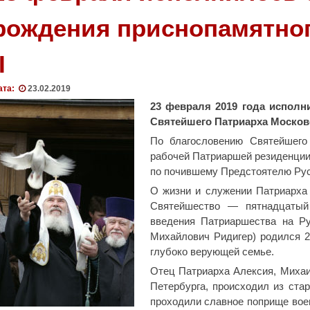
г
рождения приснопамятног
о
р
I
с
к
и
ата:
23.02.2019
е
23 февраля 2019 года исполн
к
Святейшего Патриарха Московск
а
По благословению Святейшего
д
рабочей Патриаршей резиденции
е
по почившему Предстоятелю Рус
т
О жизни и служении Патриарха
ы
Святейшество — пятнадцатый
о
введения Патриаршества на Ру
п
Михайлович Ридигер) родился 2
р
глубоко верующей семье.
е
Отец Патриарха Алексия, Михаи
д
Петербурга, происходил из стар
е
проходили славное поприще воен
л