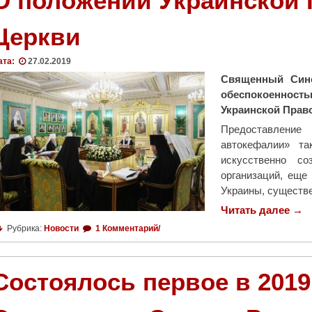
О положении Украинской
Церкви
ата:
27.02.2019
Священный Сино
обеспокоеннос
Украинской Прав
Предоставление 
автокефалии» та
искусственно с
организаций, еще
Украины, существ
Читать далее
"
→
О
Рубрика:
Новости
1 Комментарий/
п
о
л
Состоялось первое в 2019
о
ж