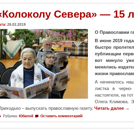
а
«Колоколу Севера» — 15 л
в
н
ата:
26.02.2019
о
О Православии га
й
Ц
В июне 2019 года
е
быстро пролетел
р
публикации перв
к
вот минуло уже
в
менялись издател
и
жизни православ
"
А начиналось наш
листка в черно
настоятеля, на то
Олега Климова. Э
Приходько – выпускать православную газету.
Читать далее
"
→
«
Рубрика:
Юбилей
Оставить комментарий/
К
о