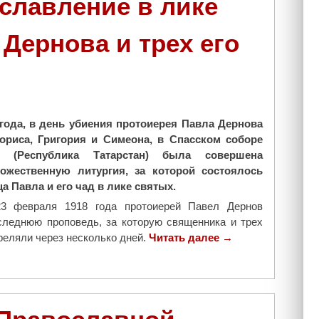
славление в лике
Дернова и трех его
года, в день убиения протоиерея Павла Дернова
ориса, Григория и Симеона, в Спасском соборе
и (Республика Татарстан) была совершена
ожественную литургия, за которой состоялось
а Павла и его чад в лике святых.
3 февраля 1918 года протоиерей Павел Дернов
следнюю проповедь, за которую священника и трех
реляли через несколько дней.
Читать далее
"
→
В
Е
л
а
б