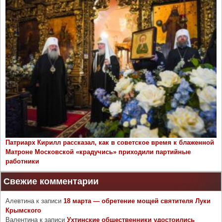
Патриарх Кирилл рассказал, как в советское время к блаженной
Матроне Московской «крадучись» приходили партийные
работники
Свежие комментарии
Алевтина
к записи
18 марта — обретение мощей святителя Луки
Крымского
Валентина
к записи
Ухтинские общественники удостоились