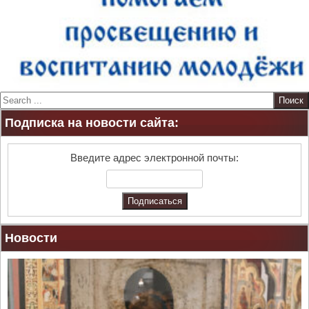
S
e
Подписка на новости сайта:
a
r
c
Введите адрес электронной почты:
h
Новости