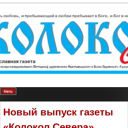
Skip
Колокол Севера
Православная газета
to
content
Menu
Новый выпуск газеты
«Колокол Севера»