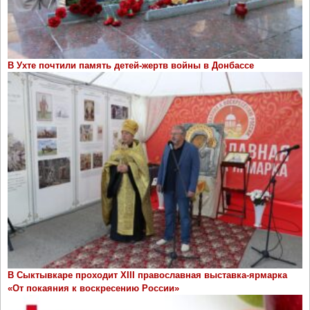
В Ухте почтили память детей-жертв войны в Донбассе
В Сыктывкаре проходит ХIII православная выставка-ярмарка
«От покаяния к воскресению России»