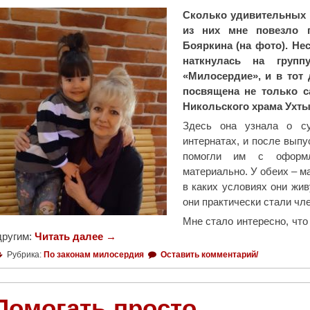
а
о
Сколько удивительных 
ж
л
из них мне повезло п
/
ь
Бояркина (на фото). Не
д
ц
наткнулась на групп
п
ы
«Милосердие», и в тот 
у
У
посвящена не только с
т
х
Никольского храма Ухты
я
т
Здесь она узнала о су
х
ы
интернатах, и после выпу
,
у
помогли им с оформл
н
д
материально. У обеих – ма
а
о
в каких условиях они жив
г
с
они практически стали чл
р
т
а
о
Мне стало интересно, что
ж
другим:
и
Читать далее
"
→
д
л
Н
Рубрика:
По законам милосердия
Оставить комментарий/
е
и
е
н
с
п
ц
ь
р
Помогать просто