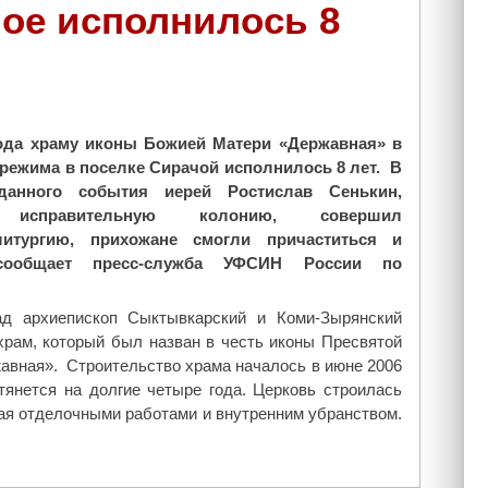
чое исполнилось 8
года храму иконы Божией Матери «Державная» в
 режима в поселке Сирачой исполнилось 8 лет.
В
данного события иерей Ростислав Сенькин,
 исправительную колонию, совершил
итургию, прихожане смогли причаститься и
 сообщает пресс-служба УФСИН России по
ад архиепископ Сыктывкарский и Коми-Зырянский
храм, который был назван в честь иконы Пресвятой
авная». Строительство храма началось в июне 2006
атянется на долгие четыре года. Церковь строилась
ая отделочными работами и внутренним убранством.