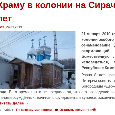
Храму в колонии на Сира
лет
ата:
24.01.2019
21 января 2019 
колонии особого
ознаменование 
окормляющий
Божественную л
исповедаться,
Республике Коми
Ровно 8 лет наз
Питирим освятил 
Богородицы «Держ
года. В то время никто не предполагал, что его возведение з
силами осуждённых, начиная с фундамента и куполов, заканчив
Читать далее
"
→
Х
Рубрика:
По законам милосердия
Оставить комментарий/
р