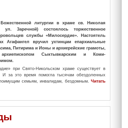
Божественной литургии в храме св. Николая
а ул. Заречной) состоялось торжественное
бровольцев службы «Милосердие». Настоятель
ах Агафангел вручил ухтинцам епархиальные
асима, Питирима и Ионы и архиерейские грамоты,
 архиепископом Сыктывкарским и Коми-
римом.
дие» при Свято-Никольском храме существует в
. И за это время помогла тысячам обездоленных
алоимущим семьям, инвалидам, бездомным.
Читать
еды