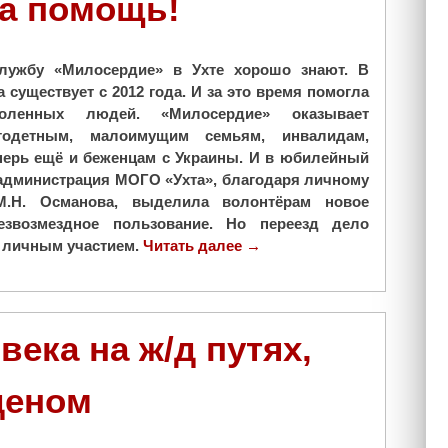
а помощь!
лужбу «Милосердие» в Ухте хорошо знают. В
 существует с 2012 года. И за это время помогла
оленных людей. «Милосердие» оказывает
годетным, малоимущим семьям, инвалидам,
перь ещё и беженцам с Украины. И в юбилейный
администрация МОГО «Ухта», благодаря личному
М.Н. Османова, выделила волонтёрам новое
звозмездное пользование. Но переезд дело
и личным участием.
Читать далее
"
→
«
М
и
л
ека на ж/д путях,
о
с
деном
е
р
д