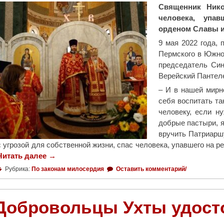
Священник Нико
человека, упа
орденом Славы и
9 мая 2022 года, 
Пермского в Южно
председатель Син
Верейский Пантел
– И в нашей мирн
себя воспитать та
человеку, если ну
добрые пастыри, 
вручить Патриарш
с угрозой для собственной жизни, спас человека, упавшего на 
Читать далее
"
→
С
Рубрика:
По законам милосердия
Оставить комментарий/
в
я
щ
Добровольцы Ухты удост
е
н