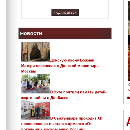
Новости
Донскую икону Божией
Матери перенесли в Донской монастырь
Москвы
В Ухте почтили память детей-
жертв войны в Донбассе
В Сыктывкаре проходит ХIII
православная выставка-ярмарка «От
покаяния к воскресению России»