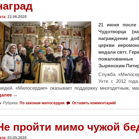
наград
н
и
ата:
22.06.2020
к
21 июня после 
,
Чудотворца (н
с
награждение до
п
церкви иеромон
а
медали свтт. Гер
с
пожалованные
ш
Зырянским Пити
и
й
Служба «Милосер
ч
Ухте с 2012 года
е
людей. «Милосердие» оказывает поддержку многодетным, м
л
далее
"
→
о
Д
Рубрика:
По законам милосердия
Оставить комментарий/
в
о
е
б
к
р
Не пройти мимо чужой б
а
о
н
в
ата:
03.05.2020