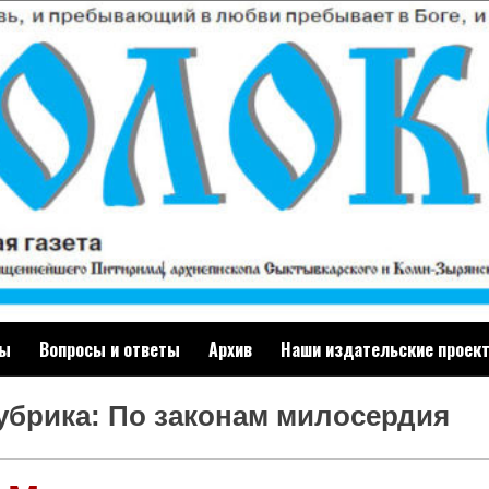
ты
Вопросы и ответы
Архив
Наши издательские проек
убрика: По законам милосердия