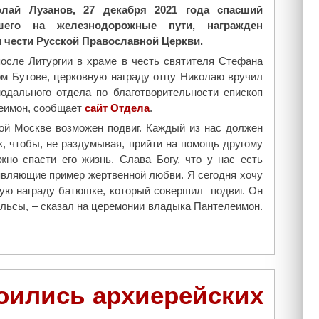
лай Лузанов, 27 декабря 2021 года спасший
и
вшего на железнодорожные пути, награжден
ю
 чести Русской Православной Церкви.
»
н
после Литургии в храме в честь святителя Стефана
у
м Бутове, церковную награду отцу Николаю вручил
ж
одального отдела по благотворительности епископ
н
еимон, сообщает
сайт Отдела
.
а
ой Москве возможен подвиг. Каждый из нас должен
н
к, чтобы, не раздумывая, прийти на помощь другому
а
жно спасти его жизнь. Слава Богу, что у нас есть
ш
являющие пример жертвенной любви. Я сегодня хочу
а
ую награду батюшке, который совершил подвиг. Он
п
рельсы, – сказал на церемонии владыка Пантелеимон.
о
м
о
щ
ь
оились архиерейских
!
"