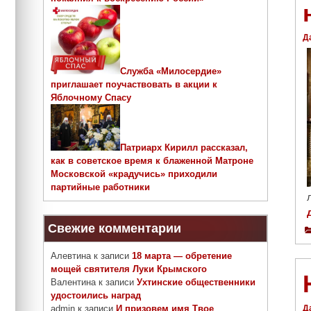
Д
Служба «Милосердие»
приглашает поучаствовать в акции к
Яблочному Спасу
Патриарх Кирилл рассказал,
как в советское время к блаженной Матроне
Московской «крадучись» приходили
партийные работники
Свежие комментарии
Алевтина
к записи
18 марта — обретение
мощей святителя Луки Крымского
Валентина
к записи
Ухтинские общественники
удостоились наград
Д
admin
к записи
И призовем имя Твое