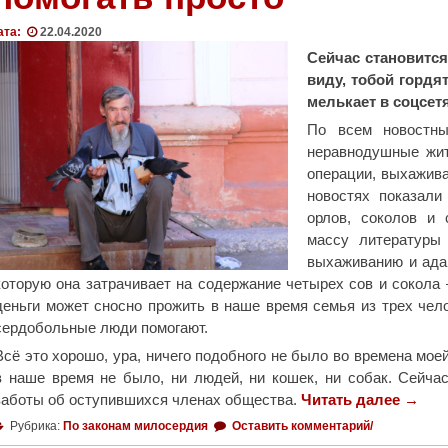
е
а
о
р
р
й
ата:
22.04.2020
к
х
т
Сейчас становится
о
и
и
виду, тобой гордя
в
е
м
мелькает в соцсетя
н
р
и
По всем новостны
ы
е
м
неравнодушные жит
м
й
о
операции, выхаживаю
о
с
ч
новостях показали
р
к
у
орлов, соколов и 
д
и
ж
массу литературы
е
х
о
выхаживанию и ада
н
н
й
которую она затрачивает на содержание четырех сов и сокола –
о
а
б
деньги может сносно прожить в наше время семья из трех чело
м
г
е
сердобольные люди помогают.
"
р
д
Всё это хорошо, ура, ничего подобного не было во времена мое
а
ы
в наше время не было, ни людей, ни кошек, ни собак. Сейча
д
"
заботы об оступившихся членах общества.
"
Читать далее
"
→
П
Рубрика:
По законам милосердия
Оставить комментарий/
о