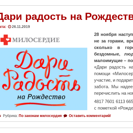
м
о
Дари радость на Рождеств
г
а
ата:
26.11.2019
т
28 ноября наступ
ь
не за горами, в
п
сколько в гор
р
бездомные, люд
о
малоимущие – по
с
«Дари радость н
т
помощи «Милосер
о
участие, и подари
"
забота. Мы надее
перечислить на но
4817 7601 6113 66
с пометкой «Рожде
Рубрика:
По законам милосердия
Оставить комментарий/