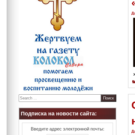
Д
S
e
a
Подписка на новости сайта:
r
c
h
Введите адрес электронной почты:
Д