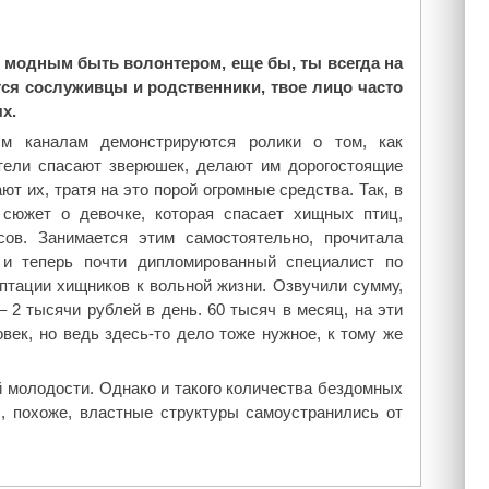
 модным быть волонтером, еще бы, ты всегда на
тся сослуживцы и родственники, твое лицо часто
х.
м каналам демонстрируются ролики о том, как
ели спасают зверюшек, делают им дорогостоящие
т их, тратя на это порой огромные средства. Так, в
 сюжет о девочке, которая спасает хищных птиц,
сов. Занимается этим самостоятельно, прочитала
 и теперь почти дипломированный специалист по
птации хищников к вольной жизни. Озвучили сумму,
 2 тысячи рублей в день. 60 тысяч в месяц, на эти
век, но ведь здесь-то дело тоже нужное, к тому же
й молодости. Однако и такого количества бездомных
с, похоже, властные структуры самоустранились от