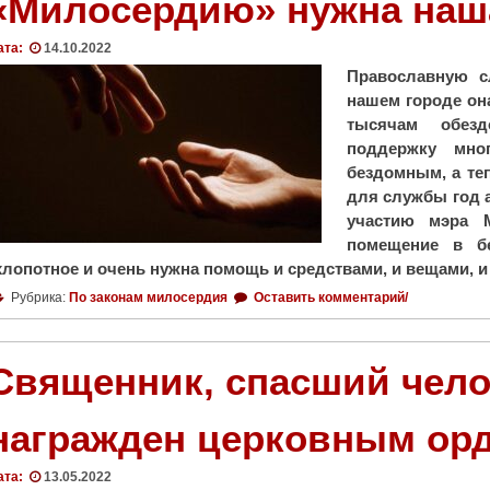
«Милосердию» нужна наш
ата:
14.10.2022
Православную с
нашем городе она
тысячам обезд
поддержку мно
бездомным, а те
для службы год 
участию мэра 
помещение в бе
хлопотное и очень нужна помощь и средствами, и вещами, 
Рубрика:
По законам милосердия
Оставить комментарий/
Священник, спасший челов
награжден церковным ор
ата:
13.05.2022