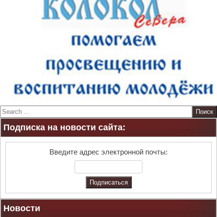
S
e
Подписка на новости сайта:
a
r
c
Введите адрес электронной почты:
h
Новости