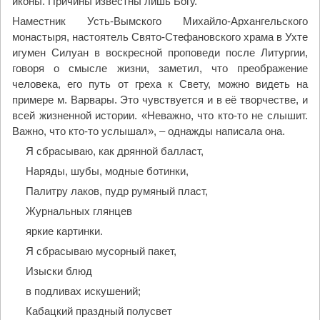
иконы. Причины известны лишь Богу.
Наместник Усть-Вымского Михайло-Архангельского
монастыря, настоятель Свято-Стефановского храма в Ухте
игумен Силуан в воскресной проповеди после Литургии,
говоря о смысле жизни, заметил, что преображение
человека, его путь от греха к Свету, можно видеть на
примере м. Варвары. Это чувствуется и в её творчестве, и
всей жизненной истории. «Неважно, что кто-то не слышит.
Важно, что кто-то услышал», – однажды написала она.
Я сбрасываю, как дрянной балласт,
Наряды, шубы, модные ботинки,
Палитру лаков, пудр румяный пласт,
Журнальных глянцев
яркие картинки.
Я сбрасываю мусорный пакет,
Изыски блюд
в подливах искушений;
Кабацкий праздный полусвет