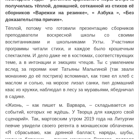
получилась тёплой, домашней, сотканной из стихов её
сборников «Варежки на резинке», « Азбука », «Без
доказательства причин».
Тёплой, потому что готовили презентацию сборников
преподаватели воскресной школы со своими
воспитанниками и школьниками Ухты. Участники
программы читали стихи, и каждое было крошечным
спектаклем. И дело даже не в костюмах, соответствующих
теме, а в интонации и эмоциях чтецов. Ты с умилением
вслед за героями книг Татьяны Малыгиной (так звали
монахиню до её пострига) вспоминал, как тоже ел хлеб с
маслом и солью, на морозе лизал санки, пил домашний
квас из кружки, наблюдал в лесу за муравьями, ябедничал
в садике.
«Жизнь, – как пишет м. Варвара, – складывается из
событий, которых не ждёшь. У Творца для каждого свой
сценарий». Так, мартовским утром 2019 года на Литургии
певчие увидели своего регента в монашеском облачении.
«Я сбрасываю, как дрянной балласт, наряды, шубы,