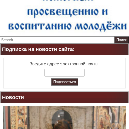
S
e
Подписка на новости сайта:
a
r
c
Введите адрес электронной почты:
h
Новости