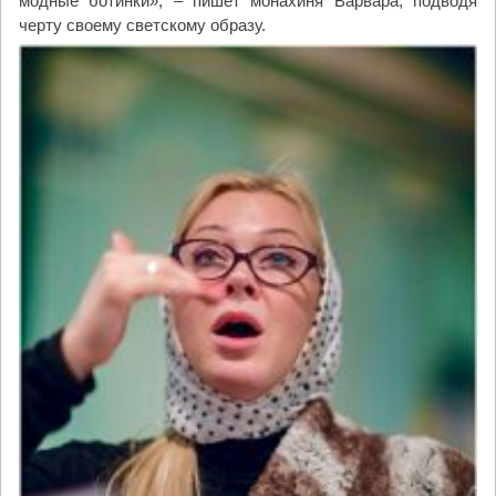
модные ботинки», – пишет монахиня Варвара, подводя
черту своему светскому образу.