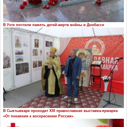
В Ухте почтили память детей-жертв войны в Донбассе
В Сыктывкаре проходит ХIII православная выставка-ярмарка
«От покаяния к воскресению России»