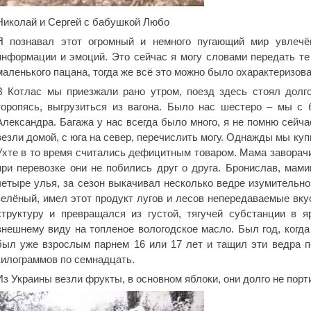
Николай и Сергей с бабушкой Любо
Я познавал этот огромный и немного пугающий мир увлечё
информации и эмоций. Это сейчас я могу словами передать т
маленького пацана, тогда же всё это можно было охарактеризов
В Котлас мы приезжали рано утром, поезд здесь стоял долг
торопясь, выгрузиться из вагона. Было нас шестеро – мы с
Александра. Багажа у нас всегда было много, я не помню сейчас
везли домой, с юга на север, перечислить могу. Однажды мы ку
Ухте в то время считались дефицитным товаром. Мама заворачи
при перевозке они не побились друг о друга. Бронислав, мами
четыре улья, за сезон выкачивал несколько ведре изумительно
зелёный, имел этот продукт лугов и лесов непередаваемые вку
структуру и превращался из густой, тягучей субстанции в 
внешнему виду на топленое вологодское масло. Был год, когда
был уже взрослым парнем 16 или 17 лет и тащил эти ведра п
килограммов по семнадцать.
Из Украины везли фрукты, в основном яблоки, они долго не порти