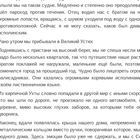
плыли мы на таком судне. Медленно и степенно оно преодолевал
шёл пароход против течения. Отец водил нас с братом на н
огромные лопасти, вращаясь, с шумом уходили под воду с одно
противоположной. Сейчас я не могу сказать, каков был диам
исполинским.
Рано утром мы прибывали в Великий Устюг.
Поднявшись с пристани на высокий берег, мы не спеша несли м
надо было несколько кварталов, так что путешествие наше раст
братом поклажей не нагружали, маленькие ещё были, поэтом
изменился город за прошедший год. Чудно было лицезреть огро
палисадниках. Они казались огромными корявыми исполинам
своём лиственничном языке.
Из кирпичной Ухты словно попадали в другой мир с иными скоро
что мы шли по дороге, не проезжало ни одного автомобиля,
деревне, мимо высоких глухих заборов, за которыми тебя 
дворняга.
Наконец вдали появлялась крыша нашего дома, непременно в
металлическим кольцом вместо ручки, поворачивая которое, мы
родного дома. Здесь эмоции было уже не сдержать, и мы с С