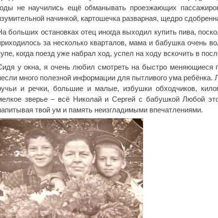
годы не научились ещё обманывать проезжающих пассажиров
изумительной начинкой, картошечка разварная, щедро сдобренн
На больших остановках отец иногда выходил купить пива, поско
приходилось за несколько кварталов, мама и бабушка очень во
купе, когда поезд уже набрал ход, успел на ходу вскочить в посл
Сидя у окна, я очень любил смотреть на быстро меняющиеся п
несли много полезной информации для пытливого ума ребёнка. Л
ручьи и речки, большие и малые, избушки обходчиков, кило
мелкое зверье – всё Николай и Сергей с бабушкой Любой это
напитывая твой ум и память неизгладимыми впечатлениями.