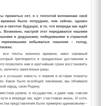
ты прожитых лет, я с теплотой вспоминаю своё
 времена были потруднее, чем сейчас, однако
ра в светлое будущее, в то, что впереди нас ждёт
ь. Возможно, настрой этот передавался нашими
бушками и дедушками, победившими в страшной
, пережившими небывалые лишения – голод,
лизких.
 все тяготы военного времени, имел огромный
который претворился в грандиозные достижения в
 что позволило нам в кратчайшие сроки восстановить
о, залечить нанесённые раны.
гда я услышал новость о первом в истории планеты
тво. Какое было всеобщее ликование, мы обнимали
свой народ, свою Родину.
местном уровне, в государстве, и даже нам, совсем
ути и впереди нас ждёт счастливая жизнь. И хотя,
ьшинства представления были примерно одинаковыми –