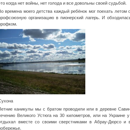
это когда нет войны, нет голода и все довольны своей судьбой.
Во времена моего детства каждый ребёнок мог поехать летом о
профсоюзную организацию в пионерский лагерь. И обходилась
профком.
Сухона
Летние каникулы мы с братом проводили или в деревне Савин
течению Великого Устюга на 30 километров, или на Украине 
отдыхал вместе со своими сверстниками в Абрау-Дюрсо и в
побережье.