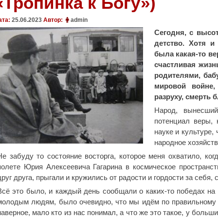
«Тропинка к Богу»)
ата:
25.06.2023
Автор:
admin
Сегодня, с высо
детство. Хотя и
была какая-то ве
счастливая жизн
родителями, ба
мировой войне
разруху, смерть б
Народ, вынесший
потенциал веры, 
науке и культуре,
народное хозяйств
Не забуду то состояние восторга, которое меня охватило, ко
полете Юрия Алексеевича Гагарина в космическое пространс
друг друга, прыгали и кружились от радости и гордости за себя, 
Всё это было, и каждый день сообщали о каких-то победах на 
молодым людям, было очевидно, что мы идём по правильному п
наверное, мало кто из нас понимал, а что же это такое, у бол