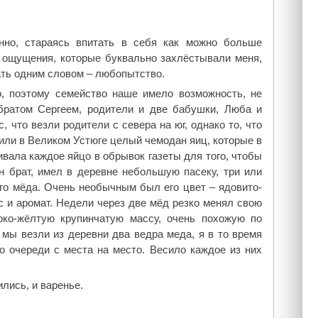
нно, стараясь впитать в себя как можно больше
е ощущения, которые буквально захлёстывали меня,
ать одним словом – любопытство.
о, поэтому семейство наше имело возможность, не
 братом Сергеем, родители и две бабушки, Люба и
, что везли родители с севера на юг, однако то, что
пили в Великом Устюге целый чемодан яиц, которые в
вала каждое яйцо в обрывок газеты для того, чтобы
н брат, имел в деревне небольшую пасеку, три или
го мёда. Очень необычным был его цвет – ядовито-
с и аромат. Недели через две мёд резко менял свою
ярко-жёлтую крупинчатую массу, очень похожую по
 мы везли из деревни два ведра меда, я в то время
о очереди с места на место. Весило каждое из них
лись, и варенье.