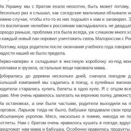
На Украину мы с братом ехали неохотно, быть может потому,
Несколько раз я слышал, как соседские мальчишки обзывали на
помню случая, чтобы кто-то из них подошёл к нам и заговорил. 
что воспитание нелюбви к россиянам закладывалось не двадцат
гораздо раньше, проблема эта была всегда, уж слишком много х
и каждый новый пан норовил уничтожить связь Малороссии с Ро
Поэтому, когда родители после окончания учебного года говорил
радости нашей не было предела.
Перво-наперво я складывал в жестяную коробочку из-под мон
поплавки и грузила, остальные вещи паковала мама.
Добирались до деревни несколько дней, сначала поездом д
Большой компанией мы садились в поезд, о купейных вагонах
родители старались купить билеты в одно купе. Я с отцом все
краю. Мне очень нравилось залезать на верхнюю полку, демонс
На остановках, а они были частыми, родители выходили на п
торговок. Ларьков тогда не было, бабушки продавали свои про
обсыпанную укропом. Мясо, насколько я помню, никогда не по
котлеты. Нам с братом очень нравилось кушать в поезде, вдруг
предложат нам мама и бабушка. Особенно нравились продукты, 