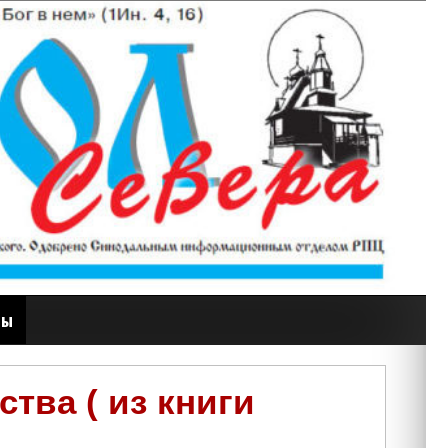
ты
тва ( из книги