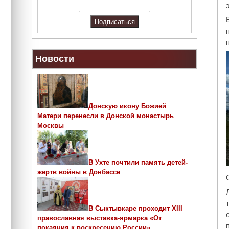
Новости
Донскую икону Божией
Матери перенесли в Донской монастырь
Москвы
В Ухте почтили память детей-
жертв войны в Донбассе
В Сыктывкаре проходит ХIII
православная выставка-ярмарка «От
покаяния к воскресению России»