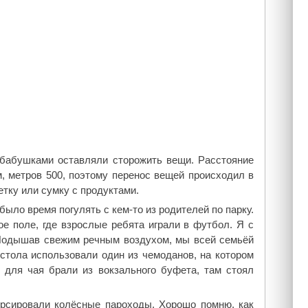
 бабушками оставляли сторожить вещи. Расстояние
 метров 500, поэтому перенос вещей происходил в
етку или сумку с продуктами.
ыло время погулять с кем-то из родителей по парку.
е поле, где взрослые ребята играли в футбол. Я с
. Подышав свежим речным воздухом, мы всей семьёй
 стола использовали один из чемоданов, на котором
 для чая брали из вокзального буфета, там стоял
рсировали колёсные пароходы. Хорошо помню, как