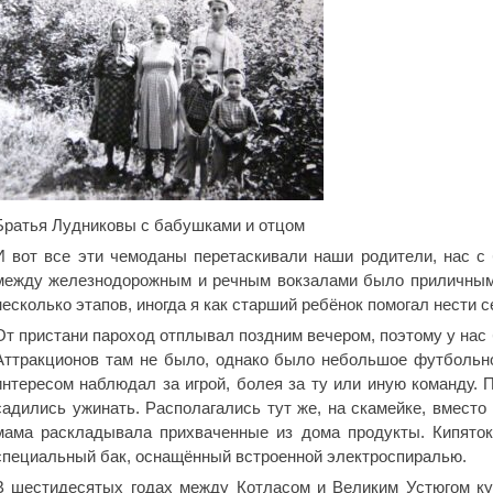
Братья Лудниковы с бабушками и отцом
И вот все эти чемоданы перетаскивали наши родители, нас с
между железнодорожным и речным вокзалами было приличным,
несколько этапов, иногда я как старший ребёнок помогал нести с
От пристани пароход отплывал поздним вечером, поэтому у нас б
Аттракционов там не было, однако было небольшое футбольно
интересом наблюдал за игрой, болея за ту или иную команду
садились ужинать. Располагались тут же, на скамейке, вместо
мама раскладывала прихваченные из дома продукты. Кипяток
специальный бак, оснащённый встроенной электроспиралью.
В шестидесятых годах между Котласом и Великим Устюгом ку