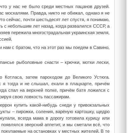
 что у нас не было среди местных пацанов друзей.
с москалями. Правда, никто не обижал, однако я не
Это сейчас, почти шестьдесят лет спустя, я понимаю,
ь с небольшим лет назад, когда развалился СССР, а
озяев пережила многострадальная украинская земля,
ссией.
и нам с братом, что на этот раз мы поедем в Савино,
пансье рыболовные снасти – крючки, мотки лески,
о Котласа, затем пароходом до Великого Устюга.
 я тогда и не слышал, ехали в плацкарте, причём
гда спал на верхней полке, причём батя ложился с
трируя свою ловкость пассажирам.
еррон купить какой-нибудь снеди у привокзальных
дукты – пирожки, соления, варёную картошку, щедро
купали, всегда мама в дорогу готовила курицу или
 появлялся зверский аппетит, и мы сметали всё, что
покупаемые на остановках у местных жителей. В те