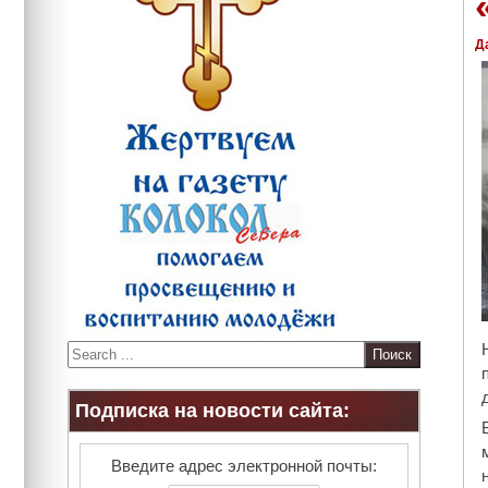
Д
S
e
a
Подписка на новости сайта:
r
c
h
Введите адрес электронной почты: