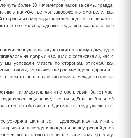
о чуть более 30 километров часов за семь, правда,
ижнюю палубу, где мы завороженно смотрели, как
й стороны и в мириадах капелек воды выныривали с
етр этого колеса, однако тогда оно казалось мне
ногочисленную поклажу к родительскому дому, идти
ягивалось на добрый час. Шли с остановками, нас с
у мы успевали глазеть по сторонам, отмечая, как
мные тополя, во множестве росшие вдоль дороги и в
и, о чем-то переговаривающимися между собой на
стями, патриархальный и неторопливый. За тот час,
 создавалось ощущение, что ты идёшь по большой
обязательно облаивала бдительная недружелюбная
се ускоряли шаги и вот – долгожданная калитка с
 открывали щеколду и попадали во внутренний двор
ерёжей во весь опор неслись к заветному крыльцу,