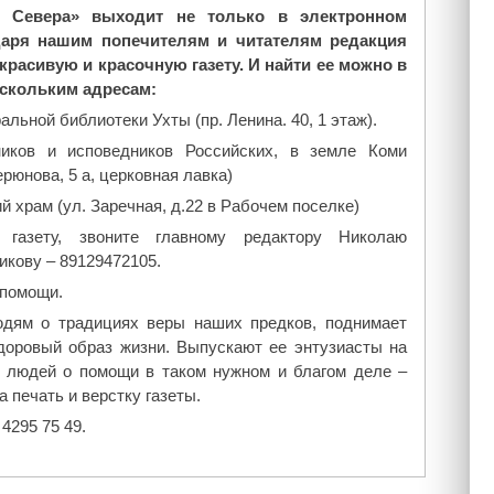
л Севера» выходит не только в электронном
даря нашим попечителям и читателям редакция
красивую и красочную газету. И найти ее можно в
ескольким адресам:
льной библиотеки Ухты (пр. Ленина. 40, 1 этаж).
ников и исповедников Российских, в земле Коми
рюнова, 5 а, церковная лавка)
й храм (ул. Заречная, д.22 в Рабочем поселке)
газету, звоните главному редактору Николаю
кову – 89129472105.
 помощи.
юдям о традициях веры наших предков, поднимает
здоровый образ жизни. Выпускают ее энтузиасты на
 людей о помощи в таком нужном и благом деле –
 печать и верстку газеты.
4295 75 49.