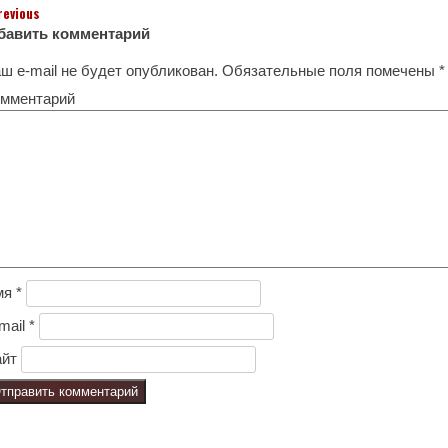
revious
бавить комментарий
ш e-mail не будет опубликован.
Обязательные поля помечены
*
мментарий
мя
*
mail
*
йт