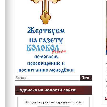
S
e
a
Подписка на новости сайта:
r
c
h
Введите адрес электронной почты: