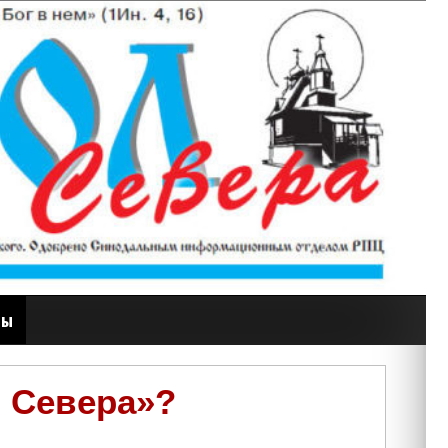
ты
л Севера»?