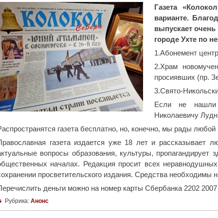
Газета «Колоко
варианте. Благо
выпускает очень 
городе Ухте по н
1.Абонемент центра
2.Храм новомуче
просиявших (пр. Зе
3.Свято-Никольски
Если не нашли 
Николаевичу Лудни
Распространятся газета бесплатно, но, конечно, мы рады любой
Православная газета издается уже 18 лет и рассказывает л
актуальные вопросы образования, культуры, пропагандирует 
общественных началах. Редакция просит всех неравнодушных
сохранении просветительского издания. Средства необходимы на
Перечислить деньги можно на номер карты Сбербанка 2202 2007 
Рубрика:
Анонс