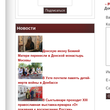
←
p
До
Ва
Ко
Новости
Донскую икону Божией
Матери перенесли в Донской монастырь
Москвы
И
В Ухте почтили память детей-
E-
жертв войны в Донбассе
Са
В Сыктывкаре проходит ХIII
православная выставка-ярмарка «От
покаяния к воскресению России»