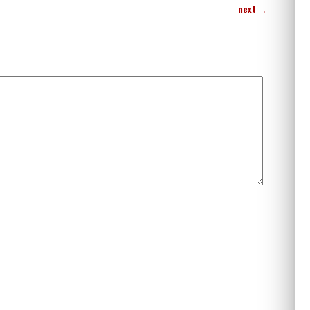
next
→