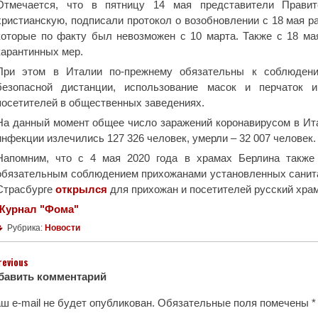
Отмечается, что в пятницу 14 мая представители Прави
христианскую, подписали протокол о возобновлении с 18 мая р
которые по факту был невозможен с 10 марта. Также с 18 ма
карантинных мер.
При этом в Италии по-прежнему обязательны к соблюдени
безопасной дистанции, использование масок и перчаток 
посетителей в общественных заведениях.
На данный момент общее число заражений коронавирусом в Итал
инфекции излечились 127 326 человек, умерли – 32 007 человек.
Напомним, что с 4 мая 2020 года в храмах Берлина такж
обязательным соблюдением прихожанами установленных санитар
Страсбурге
открылся
для прихожан и посетителей русский храм
Журнал "Фома"
Рубрика:
Новости
revious
бавить комментарий
ш e-mail не будет опубликован.
Обязательные поля помечены
*