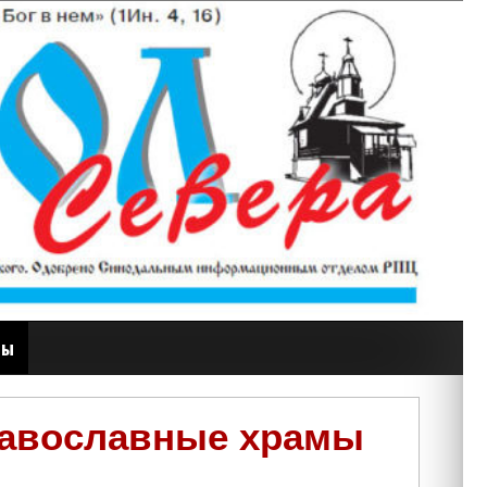
ты
равославные храмы