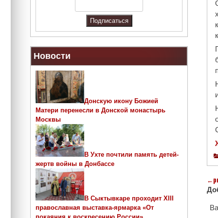
Новости
Донскую икону Божией
Матери перенесли в Донской монастырь
Москвы
В Ухте почтили память детей-
жертв войны в Донбассе
←
p
До
В Сыктывкаре проходит ХIII
Ва
православная выставка-ярмарка «От
покаяния к воскресению России»