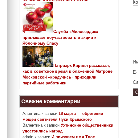
Ко
Служба «Милосердие»
приглашает поучаствовать в акции к
Яблочному Спасу
И
Патриарх Кирилл рассказал,
как в советское время к блаженной Матроне
E-
Московской «крадучись» приходили
Са
партийные работники
Свежие комментарии
Алевтина
к записи
18 марта — обретение
мощей святителя Луки Крымского
Валентина
к записи
Ухтинские общественники
удостоились наград
admin
к записи
И призовем имя Твое