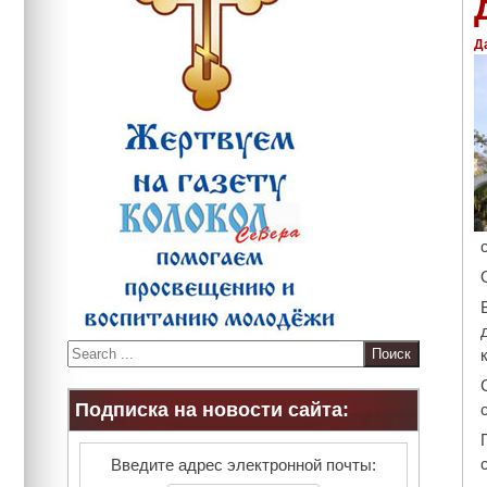
Д
S
e
a
Подписка на новости сайта:
r
c
h
Введите адрес электронной почты: