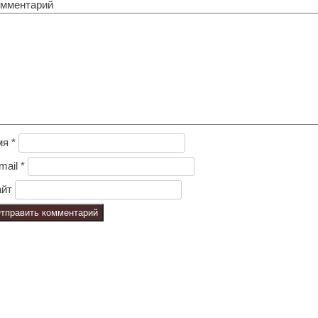
мментарий
мя
*
mail
*
йт