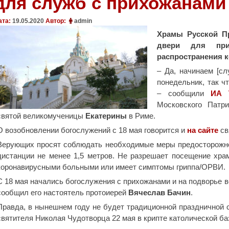
для служб с прихожанами
ата:
19.05.2020
Автор:
admin
Храмы Русской П
двери для при
распространения к
– Да, начинаем [с
понедельник, так чт
– сообщили
ИА 
Московского Патр
святой великомученицы
Екатерины
в Риме.
О возобновлении богослужений с 18 мая говорится и
на сайте
св
Верующих просят соблюдать необходимые меры предосторожно
дистанции не менее 1,5 метров. Не разрешает посещение хра
коронавирусными больными или имеет симптомы гриппа/ОРВИ.
С 18 мая начались богослужения с прихожанами и на подворье 
сообщил его настоятель протоиерей
Вячеслав Бачин
.
Правда, в нынешнем году не будет традиционной праздничной
святителя Николая Чудотворца 22 мая в крипте католической баз