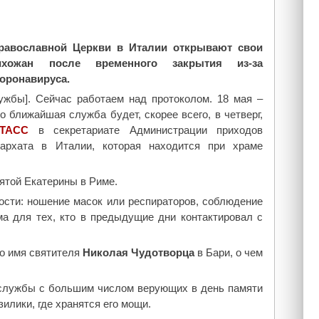
равославной Церкви в Италии открывают свои
хожан после временного закрытия из-за
оронавируса.
лужбы]. Сейчас работаем над протоколом. 18 мая –
о ближайшая служба будет, скорее всего, в четверг,
ТАСС
в секретариате Администрации приходов
иархата в Италии, которая находится при храме
ятой Екатерины в Риме.
сти: ношение масок или респираторов, соблюдение
ма для тех, кто в предыдущие дни контактировал с
во имя святителя
Николая Чудотворца
в Бари, о чем
 службы с большим числом верующих в день памяти
илики, где хранятся его мощи.