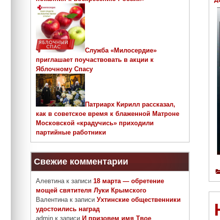
Д
Служба «Милосердие»
приглашает поучаствовать в акции к
Яблочному Спасу
Патриарх Кирилл рассказал,
как в советское время к блаженной Матроне
Московской «крадучись» приходили
партийные работники
Свежие комментарии
Алевтина
к записи
18 марта — обретение
мощей святителя Луки Крымского
Валентина
к записи
Ухтинские общественники
удостоились наград
admin
к записи
И призовем имя Твое