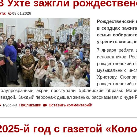
В Ухте зажгли рождествен
ата:
08.01.2026
Рождественский 
в сердцах зажига
семьи собираютс
укрепить связь, 
7 января ребята 
исповедников Рос
рождественский ог
музыкальных инст
Христову. Сюрпри
рождественский те
полупрозрачный экран проступали библейские образы: Мар
звездой. Каждый персонаж дышал жизнью, рассказывая о чуде 
Рубрика:
Публикации
Оставить комментарий/
2025-й год с газетой «Кол