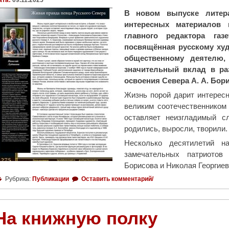
ата:
09.11.2025
В новом выпуске литера
интересных материалов 
главного редактора га
посвящённая русскому худ
общественному деятелю,
значительный вклад в ра
освоения Севера А. А. Бори
Жизнь порой дарит интересн
великим соотечественником 
оставляет неизгладимый с
родились, выросли, творили.
Несколько десятилетий 
замечательных патриотов
Борисова и Николая Георгие
Рубрика:
Публикации
Оставить комментарий/
На книжную полку