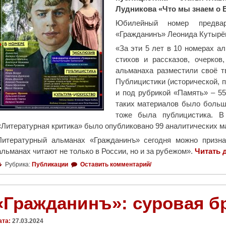
Лудникова «Что мы знаем о 
о
л
Юбилейный номер предвар
а
«Гражданинъ» Леонида Кутырёв
С
«За эти 5 лет в 10 номерах 
е
стихов и рассказов, очерков
в
альманаха разместили своё т
е
Публицистики (исторической, п
р
и под рубрикой «Память» – 55 
а
таких материалов было больш
»
тоже была публицистика. 
в
«Литературная критика» было опубликовано 99 аналитических м
о
Литературный альманах «Гражданинъ» сегодня можно призн
ш
альманах читают не только в России, но и за рубежом».
Читать 
ё
Рубрика:
Публикации
Оставить комментарий/
л
в
с
«Гражданинъ»: суровая б
о
с
ата:
27.03.2024
т