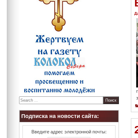
Д
S
e
a
Подписка на новости сайта:
r
c
h
Введите адрес электронной почты: