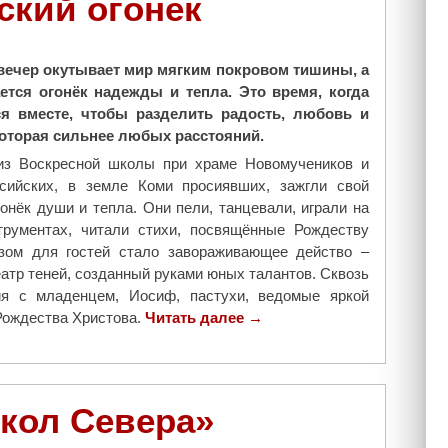
ский огонёк
вечер окутывает мир мягким покровом тишины, а
ется огонёк надежды и тепла. Это время, когда
я вместе, чтобы разделить радость, любовь и
которая сильнее любых расстояний.
из Воскресной школы при храме Новомучеников и
сийских, в земле Коми просиявших, зажгли свой
онёк души и тепла. Они пели, танцевали, играли на
рументах, читали стихи, посвящённые Рождеству
зом для гостей стало завораживающее действо –
атр теней, созданный руками юных талантов. Сквозь
ия с младенцем, Иосиф, пастухи, ведомые яркой
Рождества Христова.
Читать далее
"
→
В
У
х
т
окол Севера»
е