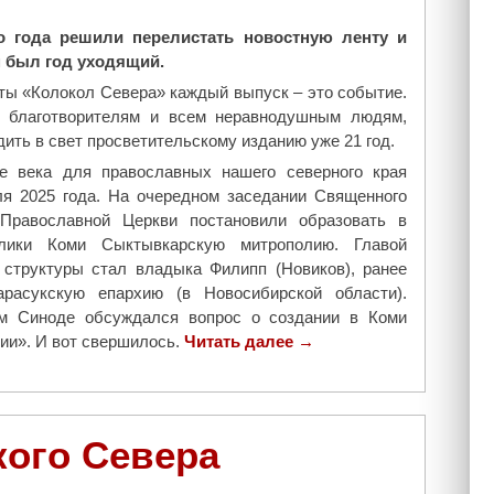
з
а
о года решили перелистать новостную ленту и
ж
м был год уходящий.
г
ты «Колокол Севера» каждый выпуск – это событие.
л
 благотворителям и всем неравнодушным людям,
и
ть в свет просветительскому изданию уже 21 год.
р
е века для православных нашего северного края
о
я 2025 года. На очередном заседании Священного
ж
Православной Церкви постановили образовать в
д
блики Коми Сыктывкарскую митрополию. Главой
е
 структуры стал владыка Филипп (Новиков), ранее
с
арасукскую епархию (в Новосибирской области).
т
м Синоде обсуждался вопрос о создании в Коми
в
нии». И вот свершилось.
Читать далее
е
"
→
н
2
с
0
к
2
и
5
кого Севера
й
-
о
й