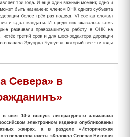
авляет три года. И ещё один важный момент, одно и
 может быть назначено членом ОНК одного субъекта
едерации более трёх раз подряд. VI состав сложил
чия и сдал мандаты. И среди них оказалось семь
орые развивали правозащитную работу в ОНК на
к, истёк третий срок и для шеф-редактора дирекции
ого канала Эдуарда Бушуева, который все эти годы
а Севера» в
ражданинъ»
 в свет 10-й
выпуск литературного альманаха
российском электронном издании опубликованы
азных жанрах, а в разделе «Историческая
ного редактора газеты «Колокол Севера» Николая