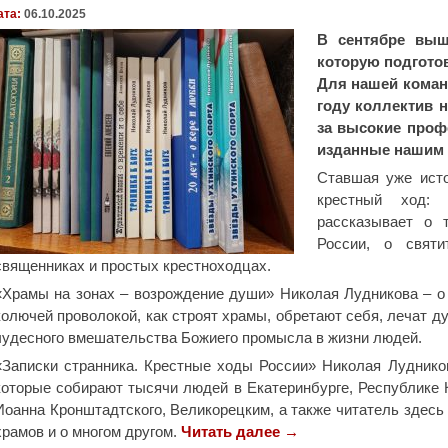
ата:
06.10.2025
В сентябре выш
которую подготов
Для нашей команд
году коллектив 
за высокие проф
изданные нашим 
Ставшая уже исто
крестный ход: 
рассказывает о 
России, о свят
священниках и простых крестноходцах.
«Храмы на зонах – возрождение души» Николая Лудникова – о то
колючей проволокой, как строят храмы, обретают себя, лечат д
чудесного вмешательства Божиего промысла в жизни людей.
«Записки странника. Крестные ходы России» Николая Луднико
которые собирают тысячи людей в Екатеринбурге, Республике 
Иоанна Кронштадтского, Великорецким, а также читатель здесь
храмов и о многом другом.
Читать далее
"
→