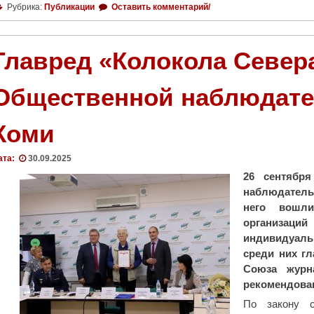
Н
Рубрика:
Публикации
Оставить комментарий/
а
к
н
Главред «Колокола Север
и
ж
Общественной наблюдате
н
у
Коми
ю
п
о
ата:
30.09.2025
л
26 сентября
к
наблюдатель
у
него вошли
"
организац
индивидуаль
среди них гл
Союза журн
рекомендован
По закону с