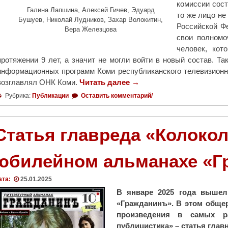
комиссии сост
Галина Лапшина, Алексей Гичев, Эдуард
то же лицо не
Бушуев, Николай Лудников, Захар Волокитин,
Российской Ф
Вера Железцова
свои полномо
человек, кот
протяжении 9 лет, а значит не могли войти в новый состав. Та
информационных программ Коми республиканского телевизионн
возглавлял ОНК Коми.
Читать далее
"
→
Г
Рубрика:
Публикации
Оставить комментарий/
л
а
в
Статья главреда «Колокол
р
е
юбилейном альманахе «Г
д
«
ата:
25.01.2025
К
В январе 2025 года вышел
о
«Гражданинъ». В этом обще
л
произведения в самых р
о
публицистика» – статья глав
к