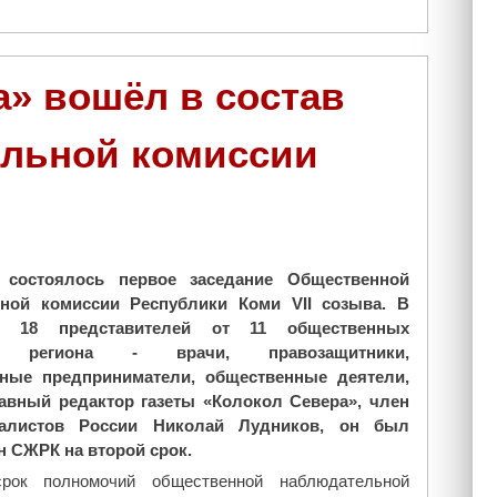
в
е
р
а» вошёл в состав
а
"
льной комиссии
 состоялось первое заседание Общественной
ной комиссии Республики Коми VII созыва. В
 18 представителей от 11 общественных
ий региона - врачи, правозащитники,
ные предприниматели, общественные деятели,
авный редактор газеты «Колокол Севера», член
алистов России Николай Лудников, он был
 СЖРК на второй срок.
рок полномочий общественной наблюдательной