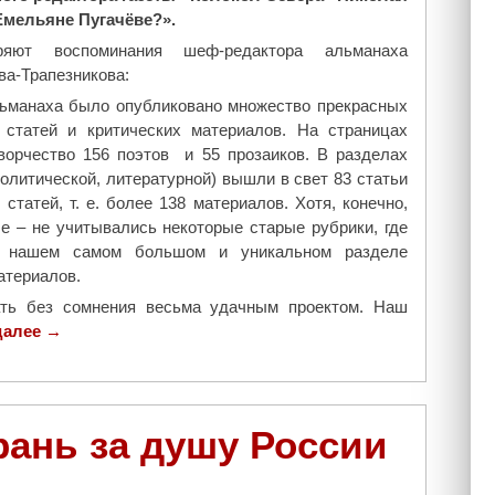
Емельяне Пугачёве?».
яют воспоминания шеф-редактора альманаха
а-Трапезникова:
альманаха было опубликовано множество прекрасных
, статей и критических материалов. На страницах
ворчество 156 поэтов и 55 прозаиков. В разделах
олитической, литературной) вышли в свет 83 статьи
статей, т. е. более 138 материалов. Хотя, конечно,
е – не учитывались некоторые старые рубрики, где
В нашем самом большом и уникальном разделе
атериалов.
ать без сомнения весьма удачным проектом. Наш
далее
"
→
С
т
а
т
рань за душу России
ь
я