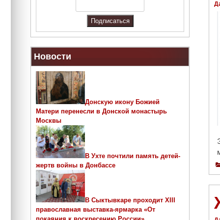
Д
Новости
Донскую икону Божией
Матери перенесли в Донской монастырь
Москвы
В Ухте почтили память детей-
жертв войны в Донбассе
В Сыктывкаре проходит ХIII
православная выставка-ярмарка «От
покаяния к воскресению России»