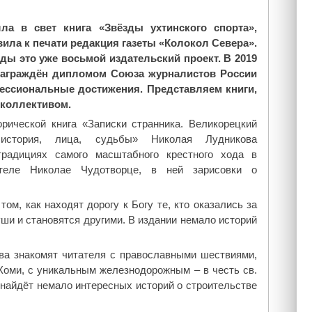
п
е
р
в
ла в свет книга «Звёзды ухтинского спорта»,
а
е
ила к печати редакция газеты «Колокол Севера».
в
р
ы это уже восьмой издательский проект. В 2019
д
а
награждён дипломом Союза журналистов России
а
»
ессиональные достижения. Представляем книги,
п
"
коллективом.
е
рической книга «Записки странника. Великорецкий
в
история, лица, судьбы» Николая Лудникова
ц
традициях самого масштабного крестного хода в
а
ителе Николае Чудотворце, в ней зарисовки о
р
у
м, как находят дорогу к Богу те, кто оказались за
с
уши и становятся другими. В издании немало историй
с
к
о
ва знакомят читателя с православными шествиями,
г
Коми, с уникальным железнодорожным – в честь св.
о
 найдёт немало интересных историй о строительстве
С
е