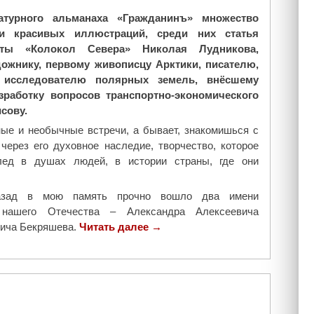
г
г
турного альманаха «Гражданинъ» множество
о
о
и красивых иллюстраций, среди них статья
н
д
зеты «Колокол Севера» Николая Лудникова,
ё
с
ожнику, первому живописцу Арктики, писателю,
к
г
 исследователю полярных земель, внёсшему
"
а
зработку вопросов транспортно-экономического
з
сову.
е
ые и необычные встречи, а бывает, знакомишься с
т
через его духовное наследие, творчество, которое
о
лед в душах людей, в истории страны, где они
й
«
назад в мою память прочно вошло два имени
К
 нашего Отечества – Александра Алексеевича
о
вича Бекряшева.
Читать далее
"
→
л
Ж
о
и
к
в
о
а
л
я
С