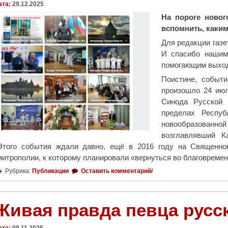
ата:
29.12.2025
На пороге новог
вспомнить, каки
Для редакции газе
И спасибо нашим
помогающим выходи
Поистине, событи
произошло 24 июл
Синода Русской 
пределах Респу
новообразованной
возглавлявший К
Этого события ждали давно, ещё в 2016 году на Священно
митрополии, к которому планировали «вернуться во благовреме
Рубрика:
Публикации
Оставить комментарий/
Живая правда певца русс