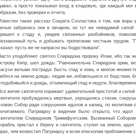
давал, а просто показывал вход в кладовую, где каждый мог в
образом, без проверки и отчета.
Известен также рассказ Сократа Схоластика о том, как воры 
ночью забрались они в овчарню, но тут же невидимой силой 
пришел к стаду и, увидев связанных разбойников, помолив
беззаконный путь и добывать пропитание честным трудом. "П
сказал: пусть же не напрасно вы бодрствовали".
Часто уподобляют святого Спиридона пророку Илии, ибо так же
острову Кипр, шел дождь: "Равноангельна Спиридона зрим, ве
засухи вельми пострада: бысть глад и язва, и многое множес
небесе на землю дождь: людие же, избавльшеся от бедствия, б
уподобивыйся и дождь, отъемлющий глад и недуги, благовремен
Все житие святителя поражает удивительной простотой и силой 
святителя пробуждались мертвые, укрощались стихии, сокруш
созван Собор ради сокрушения идолов и капищ, по молитвам о
почитаемого. Патриарху в видении было открыто, что идол
святителем Спиридоном Тримифунтским. Вызванный Собором с
корабль пристал к берегу и святитель ступил на землю, идол
прах, чем возвестил Патриарху и всем епископам приближение 