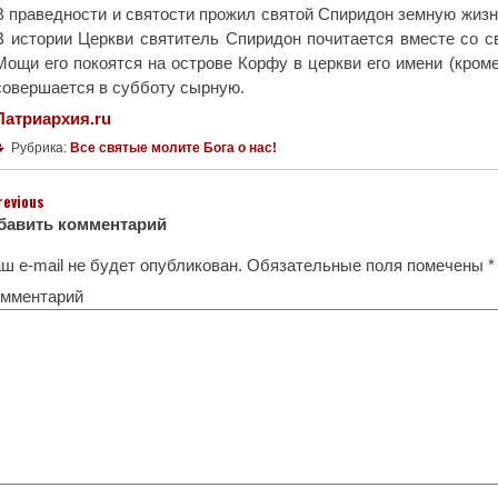
В праведности и святости прожил святой Спиридон земную жизнь
В истории Церкви святитель Спиридон почитается вместе со 
Мощи его покоятся на острове Корфу в церкви его имени (кроме
совершается в субботу сырную.
Патриархия.ru
Рубрика:
Все святые молите Бога о нас!
revious
бавить комментарий
ш e-mail не будет опубликован.
Обязательные поля помечены
*
мментарий