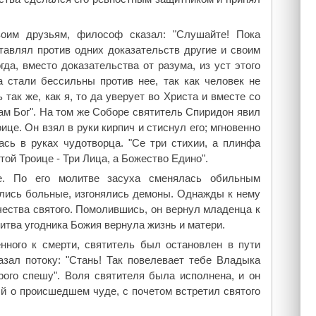
оим друзьям, философ сказал: "Слушайте! Пока
тавлял против одних доказательств другие и своим
да, вместо доказательства от разума, из уст этого
а стали бессильны против нее, так как человек не
так же, как я, то да уверует во Христа и вместе со
ам Бог". На том же Соборе святитель Спиридон явил
це. Он взял в руки кирпич и стиснул его; мгновенно
ась в руках чудотворца. "Се три стихии, а плинфа
ятой Троице - Три Лица, а Божество Едино".
е. По его молитве засуха сменялась обильным
лись больные, изгонялись демоны. Однажды к нему
ества святого. Помолившись, он вернул младенца к
итва угодника Божия вернула жизнь и матери.
енного к смерти, святитель был остановлен в пути
зал потоку: "Стань! Так повелевает тебе Владыка
рого спешу". Воля святителя была исполнена, и он
й о происшедшем чуде, с почетом встретил святого