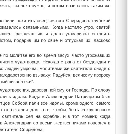
зять, сколько нужно, и потом возвратить таким же
решили похитить овец святого Спиридона: глубокой
оказались связанными. Когда настало утро, святой
шись, развязал их и долго уговаривал оставить
отом, подарив им по овце и отпуская их, ласково
 по молитве его во время засух, часто угрожавших
ликаго чудотворца. Некогда страна от бездождия и
тво людей умроша, молитвами же святителя сниде с
лагодарственно взываху: Радуйся, великому пророку
ный низвел еси".
чудотворения, дарованной ему от Господа. По слову
ались идолы. Когда в Александрии Патриархом был
тцов Собора пали все идолы, кроме одного, самого
 этот остался для того, чтобы быть сокрушенным
вятитель сел на корабль, и в тот момент, когда
 в Александрии со всеми жертвенниками повергся в
святителя Спиридона.