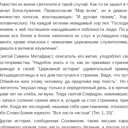
Известен из жизни святителя и такой случай. Как-то он зашел в
начал Богослужение. Провозгласив "Мир всем", он и диако
множество голосов, возглашающих: "И духови твоему". Хор
человеческого. На каждой ектении невидимый хор пел "Господ
пением, к ней поспешили находившиеся поблизости люди. По ме
пение все более и более наполняло их слух и услаждало серд
никого, кроме епископа с немногими церковными служителями,
пришли в великое изумление".
Святой Симеон Метафраст, описатель его жития, уподоблял с
гостеприимства. "Надобно знать и то, как он принимал странн
приводя в своей "Церковной истории" удивительный приме
Четыредесятницы в его дом постучался странник. Видя, что пут
"Обмой-ка ноги этому человеку, да предложи ему поесть". Но
святитель "вкушал пищу только в определенный день, а в прочие
доме нет ни хлеба, ни муки. Тогда святой Спиридон, извинивши
в запасе соленое свиное мясо и, усадив за стол странника, при
себе. Когда же последний, называя себя христианином, отказалс
ибо Слово Божие изрекло: "Вся чиста чистым" (Тит. 1, 15)".
Другая история, сообщенная Созоменом, также весьма хара
собранного урожая одну часть раздавать бедным, а другую отд