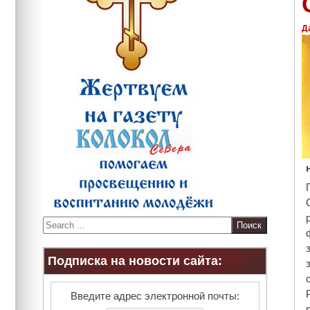
Д
S
e
a
Подписка на новости сайта:
r
c
h
Введите адрес электронной почты: