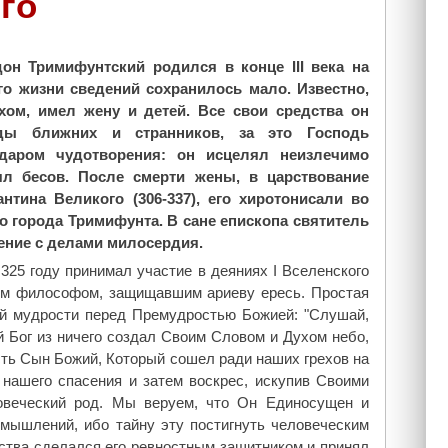
го
он Тримифунтский родился в конце III века на
го жизни сведений сохранилось мало. Известно,
хом, имел жену и детей. Все свои средства он
ды ближних и странников, за это Господь
 даром чудотворения: он исцелял неизлечимо
л бесов. После смерти жены, в царствование
нтина Великого (306-337), его хиротонисали во
о города Тримифунта. В сане епископа святитель
жение с делами милосердия.
325 году принимал участие в деяниях I Вселенского
ким философом, защищавшим ариеву ересь. Простая
ой мудрости перед Премудростью Божией: "Слушай,
й Бог из ничего создал Своим Словом и Духом небо,
сть Сын Божий, Который сошел ради наших грехов на
 нашего спасения и затем воскрес, искупив Своими
овеческий род. Мы веруем, что Он Единосущен и
змышлений, ибо тайну эту постигнуть человеческим
ства сделался его ревностным защитником и принял