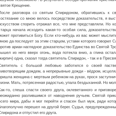
святое Крещение.
После разговора со святым Спиридоном, обратившись к св
состязание со мною велось посредством доказательств, я выс
искусством спорить отражал все, что мне представляли. Но ког
старца начала исходить какая-то особая сила, доказательств
может противиться Богу. Если кто-нибудь из вас может мыслить 
мною да последует за этим старцем, устами которого говорил С
против ариан наглядное доказательство Единства во Святой Трои
вышел из него вверх огонь, вода потекла вниз, а глина остал
(кирпич) одна, сказал тогда святитель Спиридон, - так и в Пресв
Святитель с большой любовью заботился о своей паств
животворящим дождем, а непрерывные дожди - вёдром, исцеля
пришла женщина с мертвым ребенком на руках, прося заступнич
жизни. Мать, потрясенная радостью, упала бездыханной. Но мол
Как-то, спеша спасти своего друга, оклеветанного и приговор
неожиданно разлившимся от наводнения ручьем. Святой прика
всего мира, дабы я мог перейти и спасен был муж, ради кото
благополучно перешел на другой берег. Судья, предупрежденны
Спиридона и отпустил его друга.