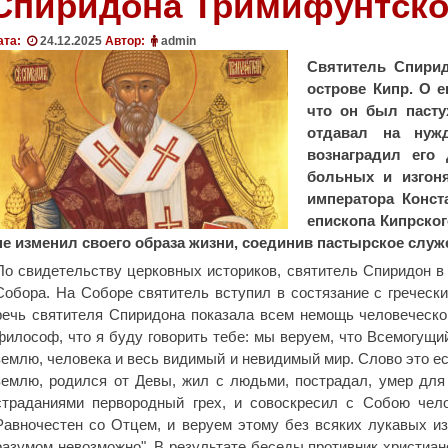
Спиридона Тримифунтско
ата:
24.12.2025
Автор:
admin
Святитель Спирид
острове Кипр. О е
что он был пасту
отдавал на нуж
вознаградил его
больных и изгоня
императора Конста
епископа Кипрског
не изменил своего образа жизни, соединив пастырское слу
По свидетельству церковных историков, святитель Спиридон в 
Собора. На Соборе святитель вступил в состязание с гречес
речь святителя Спиридона показала всем немощь человеческ
философ, что я буду говорить тебе: мы веруем, что Всемогущи
землю, человека и весь видимый и невидимый мир. Слово это е
землю, родился от Девы, жил с людьми, пострадал, умер для
страданиями первородный грех, и совоскресил с Собою чел
Равночестен со Отцем, и веруем этому без всяких лукавых и
разумом невозможно". В результате беседы противник христиан