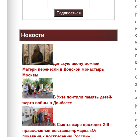
Новости
Донскую икону Божией
Матери перенесли в Донской монастырь
Москвы
В Ухте почтили память детей-
жертв войны в Донбассе
В Сыктывкаре проходит ХIII
православная выставка-ярмарка «От
покаяния к воскресению России»