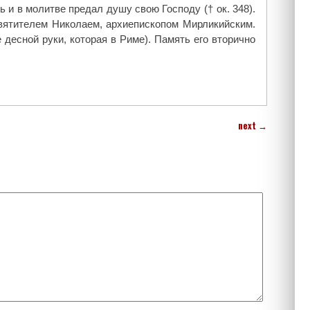
 и в молитве предал душу свою Господу († ок. 348).
святителем Николаем, архиепископом Мирликийским.
 десной руки, которая в Риме). Память его вторично
next
→