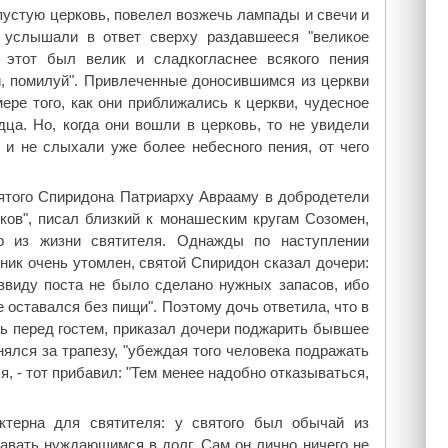
 пустую церковь, повелел возжечь лампады и свечи и
н услышали в ответ сверху раздавшееся "великое
 этот был велик и сладкогласнее всякого пения
и, помилуй". Привлеченные доносившимся из церкви
ре того, как они приближались к церкви, чудесное
ца. Но, когда они вошли в церковь, то не увидели
 и не слыхали уже более небесного пения, от чего
вятого Спиридона Патриарху Аврааму в добродетели
иков", писал близкий к монашеским кругам Созомен,
р из жизни святителя. Однажды по наступлении
ник очень утомлен, святой Спиридон сказал дочери:
 ввиду поста не было сделано нужных запасов, ибо
 оставался без пищи". Поэтому дочь ответила, что в
сь перед гостем, приказал дочери поджарить бывшее
нялся за трапезу, "убеждая того человека подражать
я, - тот прибавил: "Тем менее надобно отказываться,
ктерна для святителя: у святого был обычай из
авать нуждающимся в долг. Сам он лично ничего не