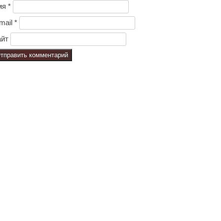
мя
*
mail
*
йт