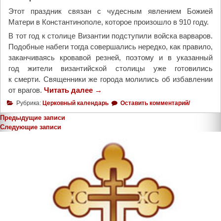
о
Этот праздник связан с чудесным явлением Божией
й
Матери в Константинополе, которое произошло в 910 году.
л
В тот год к столице Византии подступили войска варваров.
а
Подобные набеги тогда совершались нередко, как правило,
в
заканчиваясь кровавой резней, поэтому и в указанный
р
год жители византийской столицы уже готовились
ы
к смерти. Священники же города молились об избавлении
п
от врагов.
Читать далее
"
→
р
1
и
Рубрика:
Церковный календарь
Оставить комментарий/
4
з
Предыдущие записи
о
в
Навигация
Следующие записи
к
а
по
т
л
записям
я
к
б
м
р
о
я
л
—
и
П
т
о