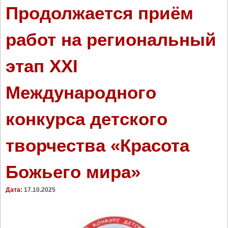
т
Продолжается приём
р
о
работ на региональный
п
о
этап XXI
л
и
т
Международного
Ф
и
конкурса детского
л
и
п
творчества «Красота
п
в
Божьего мира»
п
е
Дата:
17.10.2025
р
в
ы