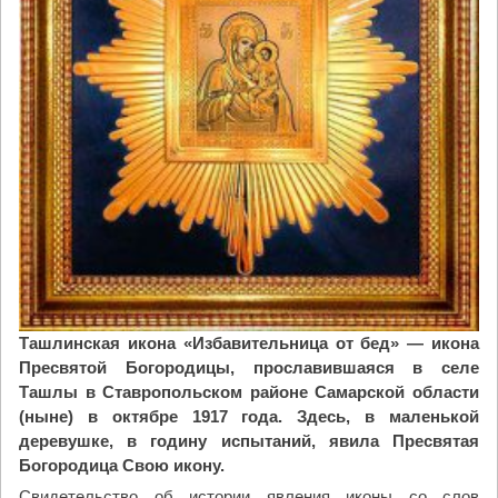
–
1
0
л
е
т
"
Ташлинская икона «Избавительница от бед» — икона
Пресвятой Богородицы, прославившаяся в селе
Ташлы в Ставропольском районе Самарской области
(ныне) в октябре 1917 года. Здесь, в маленькой
деревушке, в годину испытаний, явила Пресвятая
Богородица Свою икону.
Свидетельство об истории явления иконы со слов