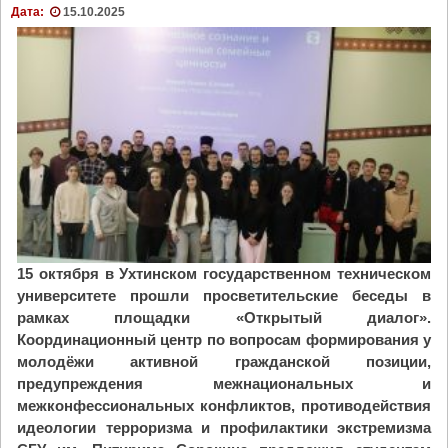
к
т
Дата:
15.10.2025
у
С
р
ы
с
к
а
т
д
ы
е
в
т
к
с
а
к
р
о
с
г
к
о
15 октября в Ухтинском государственном техническом
о
т
университете прошли просветительские беседы в
й
в
рамках площадки «Открытый диалог».
м
о
Координационный центр по вопросам формирования у
и
р
молодёжи активной гражданской позиции,
т
ч
предупреждения межнациональных и
р
е
межконфессиональных конфликтов, противодействия
о
с
идеологии терроризма и профилактики экстремизма
п