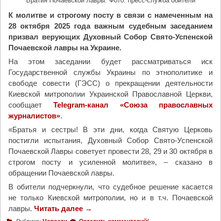
Братия Почаевской лавры. Фото: пресс-служба обители
»
д
"
К молитве и строгому посту в связи с намеченным на
к
28 октября 2025 года важным судебным заседанием
и
призвал верующих Духовный Собор Свято-Успенской
«
Почаевской лавры на Украине.
О
т
На этом заседании будет рассматриваться иск
к
Государственной службы Украины по этнополитике и
р
свободе совести (ГЭСС) о прекращении деятельности
ы
Киевской митрополии Украинской Православной Церкви,
т
сообщает
Telegram-канал «Союза православных
ы
журналистов»
.
й
«Братья и сестры! В эти дни, когда Святую Церковь
д
постигли испытания, Духовный Собор Свято-Успенской
и
Почаевской Лавры советует провести 28, 29 и 30 октября в
а
строгом посту и усиленной молитве», – сказано в
л
обращении Почаевской лавры.
о
В обители подчеркнули, что судебное решение касается
г
не только Киевской митрополии, но и в т.ч. Почаевской
»
лавры.
Читать далее
"
→
"
Д