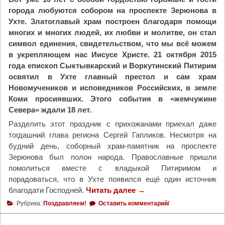
города любуются собором на проспекте Зерюнова в
Ухте. Златоглавый храм построен благодаря помощи
многих и многих людей, их любви и молитве, он стал
символ единения, свидетельством, что мы всё можем
в укрепляющем нас Иисусе Христе. 21 октября 2015
года епископ Сыктывкарский и Воркутинский Питирим
освятил в Ухте главный престол и сам храм
Новомучеников и исповедников Российских, в земле
Коми просиявших. Этого события в «жемчужине
Севера» ждали 18 лет.
Разделить этот праздник с прихожанами приехал даже
тогдашний глава региона Сергей Гапликов. Несмотря на
будний день, соборный храм-памятник на проспекте
Зерюнова был полон народа. Православные пришли
помолиться вместе с владыкой Питиримом и
порадоваться, что в Ухте появился ещё один источник
благодати Господней.
Читать далее
"
→
Х
Рубрика:
Поздравляем!
Оставить комментарий/
р
а