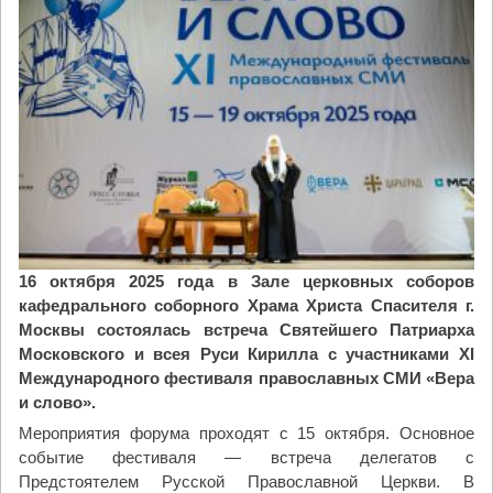
б
о
т
н
а
р
е
г
и
о
н
а
16 октября 2025 года в Зале церковных соборов
л
кафедрального соборного Храма Христа Спасителя г.
ь
Москвы состоялась встреча Святейшего Патриарха
н
Московского и всея Руси Кирилла с участниками XI
ы
Международного фестиваля православных СМИ «Вера
й
и слово».
э
Мероприятия форума проходят с 15 октября. Основное
т
событие фестиваля — встреча делегатов c
а
Предстоятелем Русской Православной Церкви. В
п