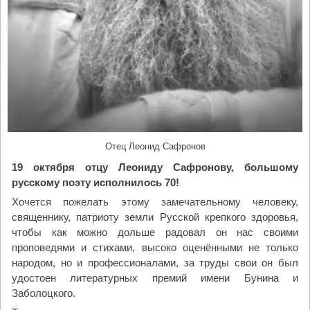
е
т
ы
р
е
х
р
а
м
а
Отец Леонид Сафронов
и
19 октября отцу Леониду Сафронову, большому
д
русскому поэту исполнилось 70!
е
т
Хочется пожелать этому замечательному человеку,
с
священнику, патриоту земли Русской крепкого здоровья,
к
чтобы как можно дольше радовал он нас своими
и
проповедями и стихами, высоко оценёнными не только
й
народом, но и профессионалами, за труды свои он был
д
удостоен литературных премий имени Бунина и
о
Заболоцкого.
м