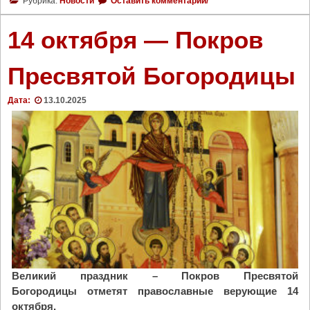
Рубрика:
Новости
Оставить комментарий/
у
х
14 октября — Покров
о
в
Пресвятой Богородицы
н
ы
Дата:
13.10.2025
й
С
о
б
о
р
П
о
ч
а
е
в
Великий праздник – Покров Пресвятой
с
Богородицы отметят православные верующие 14
к
октября.