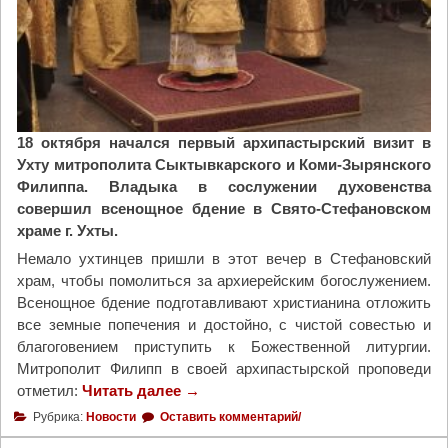
18 октября начался первый архипастырский визит в
Ухту митрополита Сыктывкарского и Коми-Зырянского
Филиппа. Владыка в сослужении духовенства
совершил всенощное бдение в Свято-Стефановском
храме г. Ухты.
Немало ухтинцев пришли в этот вечер в Стефановский
храм, чтобы помолиться за архиерейским богослужением.
Всенощное бдение подготавливают христианина отложить
все земные попечения и достойно, с чистой совестью и
благоговением приступить к Божественной литургии.
Митрополит Филипп в своей архипастырской проповеди
отметил:
Читать далее
"
→
М
Рубрика:
Новости
Оставить комментарий/
и