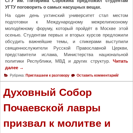
т
СГУ им. Питирима Сорокина предложил студентам
о
в
УГТУ поговорить о самых насущных вещах.
л
а
и
На один день ухтинский университет стал местом
«
и
подготовки к Международному межрелигиозному
К
н
молодёжному форуму, который пройдёт в Москве этой
р
а
осенью. Студентам первых и вторых курсов предложили
а
ф
обсудить важнейшие темы, и спикерами выступили
с
е
священнослужители Русской Православной Церкви,
о
с
представители ислама, Министерства национальной
т
т
политики Республики, МВД и других структур.
Читать
а
и
далее
"
→
Б
в
В
Рубрика:
Приглашаем к разговору
Оставить комментарий/
о
а
У
ж
л
Г
Духовный Собор
ь
е
Т
е
п
У
Почаевской лавры
г
р
п
о
а
р
м
в
призвал к молитве и
о
и
о
ш
р
с
л