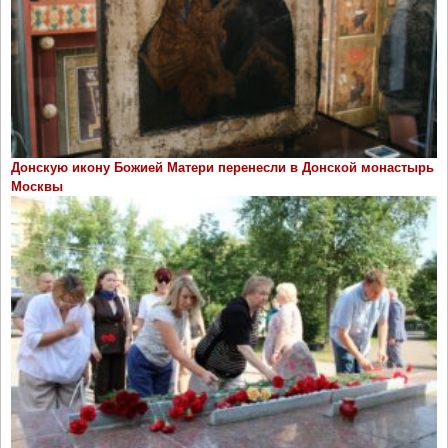
д
а
н
и
е
м
"
Донскую икону Божией Матери перенесли в Донской монастырь
Москвы