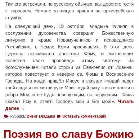
у
Там его встречали, по русскому обычаю, как дорогого гостя
Б
с караваем. Немало ухтинцев пришли на архиерейскую
о
службу.
г
На следующий день, 19 октября, владыка Филипп в
о
сослужении духовенства совершил Божественную
р
литургию в храме Новомучеников и исповедников
о
Российских, в земле Коми просиявших. В этот день
д
Церковь вспоминала апостола Фому, и митрополит
и
посвятил свою проповедь этому святому. За
ц
богослужением читали строки из Евангелия от Иоанна,
ы
которое повествует о неверии св. Фомы в Воскресение
«
Господа. Но когда пришёл Иисус и сказал: «подай перст
И
твой сюда и посмотри руки Мои; подай руку твою и вложи в
з
ребра Мои; и не будь неверующим, но верующим. Фома
б
сказал Ему в ответ: Господь мой и Бог мой!».
Читать
а
далее
"
→
в
М
Рубрика:
Визит владыки
Оставить комментарий/
и
и
т
т
Поэзия во славу Божию
е
р