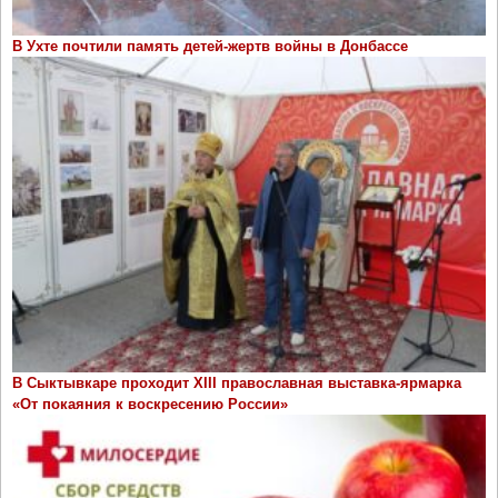
В Ухте почтили память детей-жертв войны в Донбассе
В Сыктывкаре проходит ХIII православная выставка-ярмарка
«От покаяния к воскресению России»