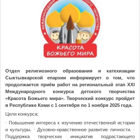
е
с
о
в
е
р
ш
и
л
б
о
Отдел религиозного образования и катехизации
г
Сыктывкарской епархии информирует о том, что
о
продолжается приём работ на региональный этап XXI
с
Международного конкурса детского творчества
л
«Красота Божьего мира». Творческий конкурс пройдет
у
в Республике Коми с 1 сентября по 1 ноября 2025 года.
ж
Цели конкурса:
е
· Повышение интереса к изучению отечественной истории
н
и культуры. · Духовно-нравственное развитие личности. ·
и
Поддержка творческих инициатив подрастающего
е