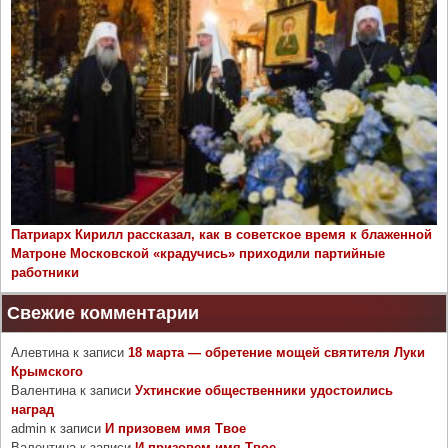
Патриарх Кирилл рассказал, как в советское время к блаженной
Матроне Московской «крадучись» приходили партийные
работники
Свежие комментарии
Алевтина
к записи
18 марта — обретение мощей святителя Луки
Крымского
Валентина
к записи
Ухтинские общественники удостоились
наград
admin
к записи
И призовем имя Твое
Валентина
к записи
И призовем имя Твое