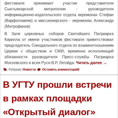
фестивале принимают участие представители
X
Сыктывкарской митрополии - руководители
X
информационно-издательского отдела иеромонах Стефан
I
(Варфоломеев) и миссионерского - иеромонах Александр
М
(Митрофанов)
е
ж
В Зале церковных соборов Святейшего Патриарха
д
Кирилла от имени участников фестиваля приветствовал
у
председатель Синодального отдела по взаимоотношениям
н
Церкви с обществом и СМИ, временно исполняющий
а
обязанности руководителя Пресс-службы Патриарха
р
Московского и всея Руси В.Р. Легойда.
Читать далее
"
→
о
Д
Рубрика:
Новости
Оставить комментарий/
д
е
н
л
В УГТУ прошли встречи
о
е
г
г
в рамках площадки
о
а
к
т
о
«Открытый диалог»
ы
н
о