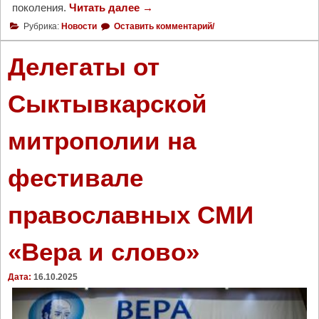
поколения.
Читать далее
"
→
в
П
У
Рубрика:
Новости
Оставить комментарий/
р
х
о
т
Делегаты от
д
е
о
"
Сыктывкарской
л
ж
митрополии на
а
е
т
фестивале
с
я
православных СМИ
п
р
и
«Вера и слово»
ё
м
Дата:
16.10.2025
р
а