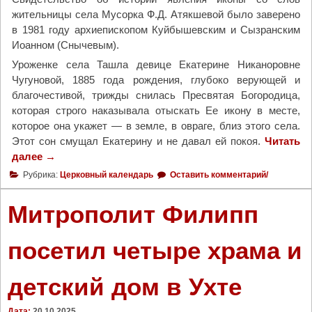
жительницы села Мусорка Ф.Д. Атякшевой было заверено
в 1981 году архиепископом Куйбышевским и Сызранским
Иоанном (Снычевым).
Уроженке села Ташла девице Екатерине Никаноровне
Чугуновой, 1885 года рождения, глубоко верующей и
благочестивой, трижды снилась Пресвятая Богородица,
которая строго наказывала отыскать Ее икону в месте,
которое она укажет — в земле, в овраге, близ этого села.
Этот сон смущал Екатерину и не давал ей покоя.
Читать
далее
"
→
2
Рубрика:
Церковный календарь
Оставить комментарий/
1
о
Митрополит Филипп
к
т
посетил четыре храма и
я
б
детский дом в Ухте
р
я
Ц
Дата:
20.10.2025