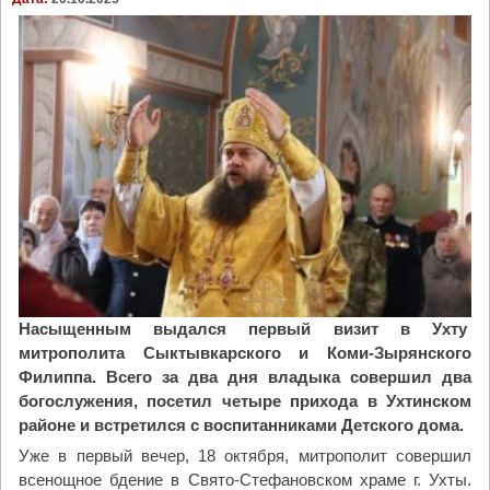
е
р
к
о
в
ь
в
с
п
о
м
и
н
Насыщенным выдался первый визит в Ухту
а
митрополита Сыктывкарского и Коми-Зырянского
е
Филиппа. Всего за два дня владыка совершил два
т
богослужения, посетил четыре прихода в Ухтинском
и
районе и встретился с воспитанниками Детского дома.
к
о
Уже в первый вечер, 18 октября, митрополит совершил
н
всенощное бдение в Свято-Стефановском храме г. Ухты.