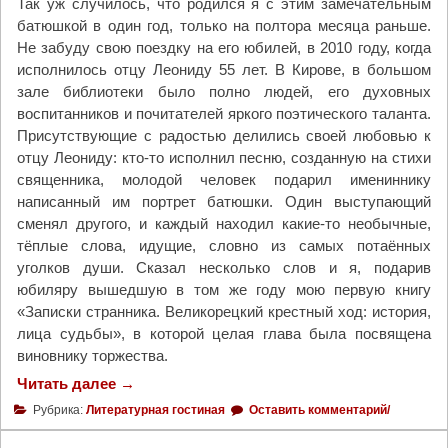
Так уж случилось, что родился я с этим замечательным
в
батюшкой в один год, только на полтора месяца раньше.
У
Не забуду свою поездку на его юбилей, в 2010 году, когда
х
исполнилось отцу Леониду 55 лет. В Кирове, в большом
т
зале библиотеки было полно людей, его духовных
е
воспитанников и почитателей яркого поэтического таланта.
"
Присутствующие с радостью делились своей любовью к
отцу Леониду: кто-то исполнил песню, созданную на стихи
священника, молодой человек подарил имениннику
написанный им портрет батюшки. Один выступающий
сменял другого, и каждый находил какие-то необычные,
тёплые слова, идущие, словно из самых потаённых
уголков души. Сказал несколько слов и я, подарив
юбиляру вышедшую в том же году мою первую книгу
«Записки странника. Великорецкий крестный ход: история,
лица судьбы», в которой целая глава была посвящена
виновнику торжества.
Читать далее
"
→
П
Рубрика:
Литературная гостиная
Оставить комментарий/
о