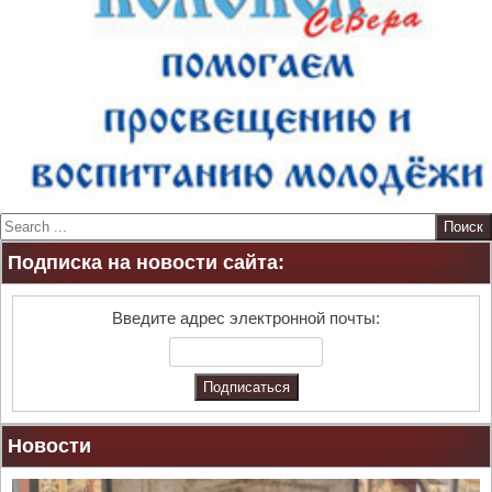
S
e
Подписка на новости сайта:
a
r
c
Введите адрес электронной почты:
h
Новости