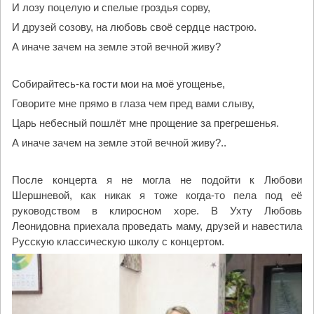
И лозу поцелую и спелые гроздья сорву,
И друзей созову, на любовь своё сердце настрою.
А иначе зачем на земле этой вечной живу?
Собирайтесь-ка гости мои на моё угощенье,
Говорите мне прямо в глаза чем пред вами слыву,
Царь небесный пошлёт мне прощение за прегрешенья.
А иначе зачем на земле этой вечной живу?..
После концерта я не могла не подойти к Любови
Шершневой, как никак я тоже когда-то пела под её
руководством в клиросном хоре. В Ухту Любовь
Леонидовна приехала проведать маму, друзей и навестила
Русскую классическую школу с концертом.