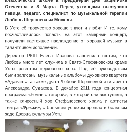
классической школе в преддверии Дня защитника
Отечества и 8 Марта. Перед ухтинцами выступила
певица, педагог, специалист по музыкальной терапии
Любовь Шершнева из Москвы.
В Ухте её творчество хорошо знают и любят. И те, кому
посчастливилось попасть на этот камерный концерт,
получили настоящее наслаждение от хорошей музыки в
талантливом исполнении.
Директор РКШ Елена Иванова напомнила гостям, что
Любовь много лет служила в Свято-Стефановском храме
Ухты регентом церковного хора. Под её руководством
были записаны музыкальные альбомы духовного квартета
«Адамант», а также дуэта Любови Шершневой и гитариста
Александра Судакова. В декабре 2011 года концертная
программа «Роман с гитарой», в которой они выступили, а
также клиросный хор Стефановского храма и артисты
театра «Фрески», с большим успехом прошла в большом
заде Дворца культуры Ухты.