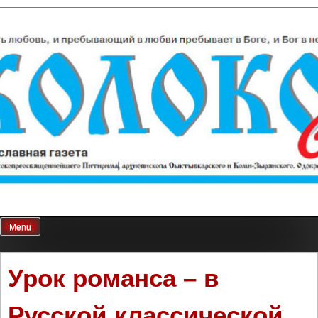
Skip
Колокол Севера
Православная газета
to
content
Menu
Урок романса – в
Русской классической