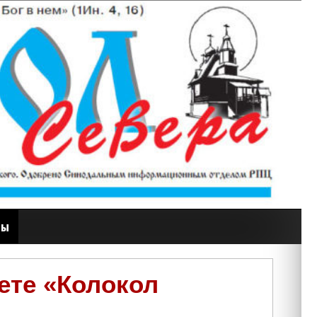
ты
ете «Колокол