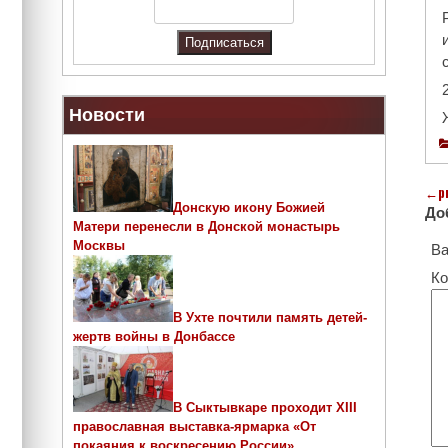
Новости
←
p
Донскую икону Божией
До
Матери перенесли в Донской монастырь
Москвы
Ва
Ко
В Ухте почтили память детей-
жертв войны в Донбассе
В Сыктывкаре проходит ХIII
православная выставка-ярмарка «От
покаяния к воскресению России»