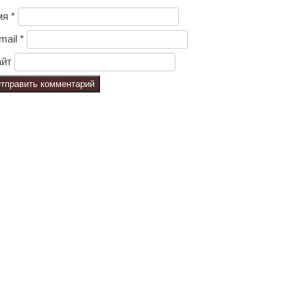
мя
*
mail
*
йт