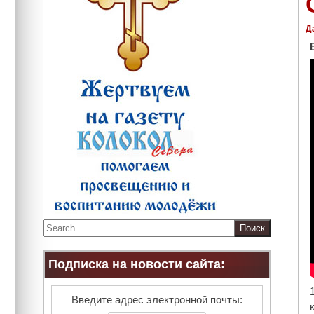
Д
S
e
a
Подписка на новости сайта:
r
c
h
Введите адрес электронной почты: