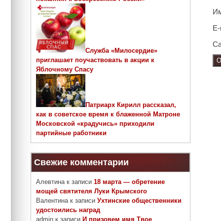
И
E-
Са
Служба «Милосердие»
приглашает поучаствовать в акции к
Яблочному Спасу
Патриарх Кирилл рассказал,
как в советское время к блаженной Матроне
Московской «крадучись» приходили
партийные работники
Свежие комментарии
Алевтина
к записи
18 марта — обретение
мощей святителя Луки Крымского
Валентина
к записи
Ухтинские общественники
удостоились наград
admin
к записи
И призовем имя Твое