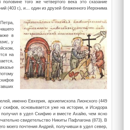
 половине того же четвертого века это сказание
й (403 г.), и… один из друзей блаженного Иеронима
Петра,
нашего
акже в
азис, у
йском,
тся на
жается,
вказье
 потому
скифов
итавших
лей, именно Евхерия, архиепископа Лионского (449
 у скифов, основывается уже на истории, и Исидора
ей получил в удел Скифию и вместе Ахайю, чем ясно
чательно свидетельство Никиты Пафлагона (873). В
его моего почтения Андрей, получивши в удел север,