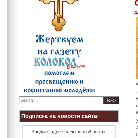
Д
S
e
a
Подписка на новости сайта:
r
c
h
Введите адрес электронной почты: