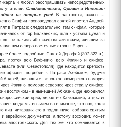
оликарпа и любил расспрашивать непосредственных
ых учителей.
Следовательно, Ориген и Ипполит
Андрея из вторых уст!
В частности, важно …
именно Скифии проповедовал святой апостол Андрей:
спят в Патрасе; следовательно, тем скифам, которые
начинаясь от гор Балканских, шла к устьям Дуная и
нюдь не каким-либо скифам азиатским, жившим за
полнявшим северо-восточные страны Европы.
рее более подробные. Святой Дорофей (307-322 гг.),
тра, протек всю Вифинию, всю Фракию и скифов,
Севаста (или Севастополя), где находится крепость
ние эфиопы; погребен в Патрасе Ахейском, будучи
ой Андрей, начавши с южного черноморского помория
чрез Фракию, поморие северное чрез страну скифов,
рии восточном - в нынешней Абхазии, где находился
овороссийский край, вероятно Кавказский, и достиг
ание, когда мы возьмем во внимание, что оно, как и
ю лиц, читавших его в подлиннике, собрано святым
 и еврейских документов, а потому восходит, может
ека апостольского. Для тех же, кто сомневается в