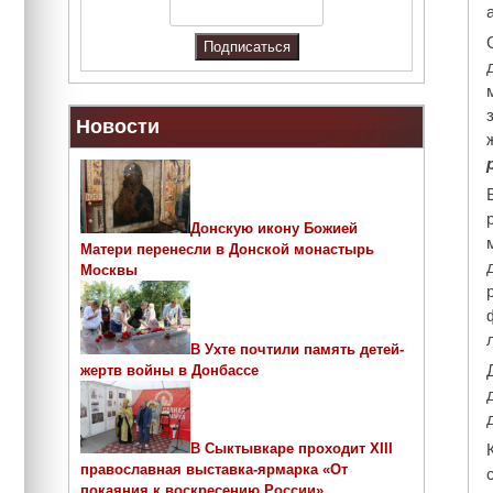
Новости
Донскую икону Божией
Матери перенесли в Донской монастырь
Москвы
В Ухте почтили память детей-
жертв войны в Донбассе
В Сыктывкаре проходит ХIII
православная выставка-ярмарка «От
покаяния к воскресению России»