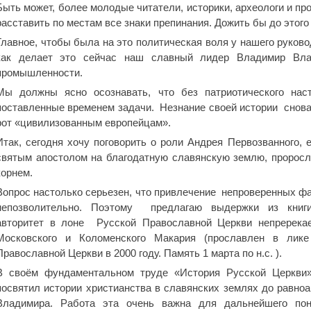
Быть может, более молодые читатели, историки, археологи и пр
расставить по местам все знаки препинания. Дожить бы до этого
Главное, чтобы была на это политическая воля у нашего руково
как делает это сейчас наш славный лидер Владимир Вла
промышленности.
Мы должны ясно осознавать, что без патриотического н
поставленные временем задачи. Незнание своей истории снова 
рот «цивилизованным европейцам».
Итак, сегодня хочу поговорить о роли Андрея Первозванного, 
святым апостолом на благодатную славянскую землю, проросли
корнем.
Вопрос настолько серьезен, что привлечение непроверенных фа
непозволительно. Поэтому предлагаю выдержки из книги
авторитет в лоне Русской Православной Церкви непререка
Московского и Коломенского Макария (прославлен в лике
Православной Церкви в 2000 году. Память 1 марта по н.с. ).
В своём фундаментальном труде «История Русской Церкви
посвятил истории христианства в славянских землях до равноа
Владимира. Работа эта очень важна для дальнейшего пон