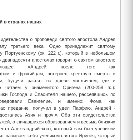
й в странах наших
идетельства о проповеди святого апостола Андрея
алу третьего века. Одно принадлежит святому
у Портуенскому (ок. 222 г.), который в небольшом
 дванадесяти апостолах говорит о святом апостоле
дующее: «Андрей, после того как
ифам и фракийцам, потерпел крестную смерть в
ом, будучи распят на древе масличном, где и
е читаем у знаменитого Оригена (200-258 гг..):
ики Господа и Спасителя нашего, рассеявшись по
поведовали Евангелие, и именно: Фома, как
нас предание, получил в удел Парфию, Андрей -
осталась Азия и проч.». Оба эти свидетельства
ужей, отличавшихся образованием и весьма близких
ента Александрийского, который сам был учеником
т называет себя учеником святого Иринея, который