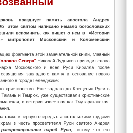
возванный
рковь празднует память апостола Андрея
Об этом святом написано немало богословских
ешили вспомнить, как пишет о нем в «Истории
и» митрополит Московский и Коломенский
ацию фрагмента этой замечательной книги, главный
Колокол Севера"
Николай Лудников приводит слова
иарха Московского и всея Руси Кирилла после
освящения закладного камня в основание нового
анного в городе Геленджике:
ло христианство. Еще задолго до Крещения Руси в
не Тамань и Темрюк, уже существовали христианские
манская, в истории известная как Тмутараканская,
ания.
а также в первую очередь с апостольскими трудами
храм в честь просветителя Руси святого Андрея
распространился народ Руси,
потому что его