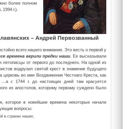
ожно более полном
1994 г.).
славянских – Андрей Первозванный
остойно всего нашего внимания. Это весть о первой у
все времена верили предки наши
. Ее высказывали
 летописцы от первого до последнего. На одной из
ристов водрузил святой крест в знамение будущего
а церковь во имя Воздвижения Честнаго Креста, как
 …а с 1744 г. до настоящих дней там красуется
ого из апостолов, которому первому суждено было
я, которое в новейшие времена некоторые начали
дующие вопросы:
ей в странах наших;