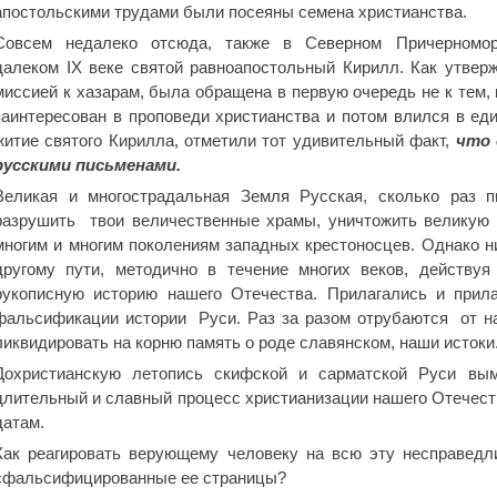
апостольскими трудами были посеяны семена христианства.
Совсем недалеко отсюда, также в Северном Причерномо
далеком IX веке святой равноапостольный Кирилл. Как утвер
миссией к хазарам, была обращена в первую очередь не к тем, 
заинтересован в проповеди христианства и потом влился в еди
житие святого Кирилла, отметили тот удивительный факт,
что 
русскими письменами.
Великая и многострадальная Земля Русская, сколько раз п
разрушить твои величественные храмы, уничтожить великую к
многим и многим поколениям западных крестоносцев. Однако н
другому пути, методично в течение многих веков, действуя
рукописную историю нашего Отечества. Прилагались и прил
фальсификации истории Руси. Раз за разом отрубаются от н
ликвидировать на корню память о роде славянском, наши истоки
Дохристианскую летопись скифской и сарматской Руси вым
длительный и славный процесс христианизации нашего Отечеств
датам.
Как реагировать верующему человеку на всю эту несправедл
сфальсифицированные ее страницы?