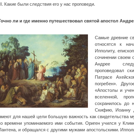
III. Какие были следствия его у нас проповеди.
Точно ли и где именно путешествовал святой апостол Андре
Самые древние св
относятся к нач
Ипполиту, епископ
сочинении своем о
Андрее сле
проповедовал ск
Патрасе Ахейск
погребен». Друго
«Апостолы и учен
вселенной, про
сохранилось до 
Скифию, Иоанну д
имеют для нашей цели большую важность как свидетельства м
ко времени упоминаемого ими события. Ориген учился у Клим
Пантена, и обращался с другими мужами апостольскими. Ипполи