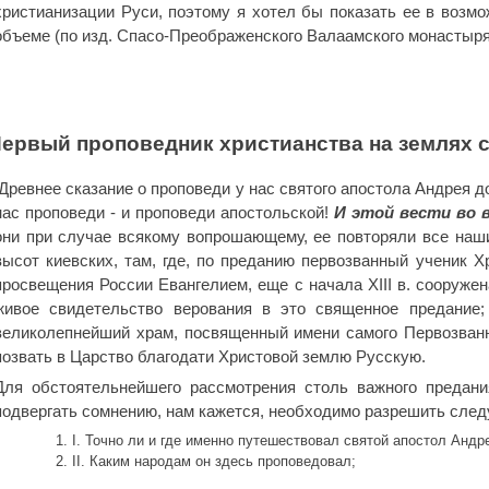
христианизации Руси, поэтому я хотел бы показать ее в возм
объеме (по изд. Спасо-Преображенского Валаамского монастыря, 
ервый проповедник христианства на землях 
Древнее сказание о проповеди у нас святого апостола Андрея д
нас проповеди - и проповеди апостольской!
И этой вести во 
они при случае всякому вопрошающему, ее повторяли все наши
высот киевских, там, где, по преданию первозванный ученик Х
просвещения России Евангелием, еще с начала XIII в. сооружен
живое свидетельство верования в это священное предание;
великолепнейший храм, посвященный имени самого Первозванн
позвать в Царство благодати Христовой землю Русскую.
Для обстоятельнейшего рассмотрения столь важного предани
подвергать сомнению, нам кажется, необходимо разрешить сле
I. Точно ли и где именно путешествовал святой апостол Андр
II. Каким народам он здесь проповедовал;