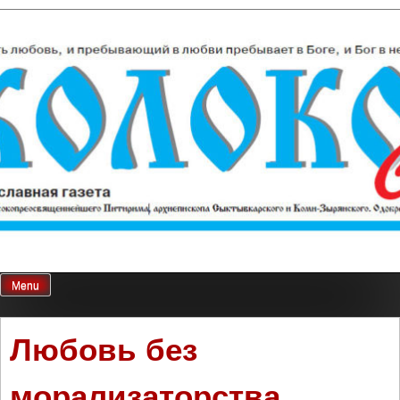
Skip
Колокол Севера
Православная газета
to
content
Menu
Любовь без
морализаторства.