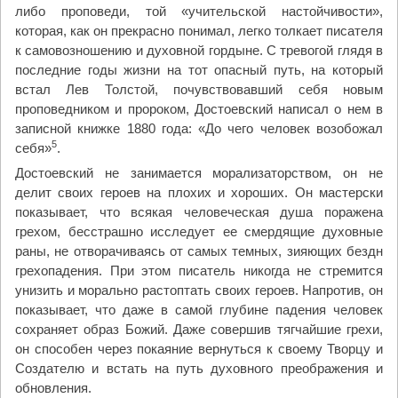
либо проповеди, той «учительской настойчивости»,
которая, как он прекрасно понимал, легко толкает писателя
к самовозношению и духовной гордыне. С тревогой глядя в
последние годы жизни на тот опасный путь, на который
встал Лев Толстой, почувствовавший себя новым
проповедником и пророком, Достоевский написал о нем в
записной книжке 1880 года: «До чего человек возобожал
5
себя»
.
Достоевский не занимается морализаторством, он не
делит своих героев на плохих и хороших. Он мастерски
показывает, что всякая человеческая душа поражена
грехом, бесстрашно исследует ее смердящие духовные
раны, не отворачиваясь от самых темных, зияющих ­бездн
грехопадения. При этом писатель никогда не стремится
унизить и морально растоптать своих героев. Напротив, он
показывает, что даже в самой глубине падения человек
сохраняет образ Божий. Даже совершив тягчайшие грехи,
он способен через покаяние вернуться к своему Творцу и
Создателю и встать на путь духовного преображения и
обновления.