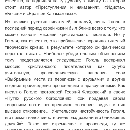
известно, не поднялся на ту духовную высоту, на которой
стоит автор «Преступления и наказания», «Идиота»,
«Бесов» и «Братьев Карамазовых».
Из великих русских писателей, пожалуй, лишь Гоголь в
последний период своей жизни был ближе всего к тому, что
можно назвать миссией христианского писателя. Но у
Гоголя, как известно, это приближение породило тяжелый
творческий кризис, в результате которого он фактически
перестал писать. Наиболее убедительным объяснением
тому представляется следующее: Гоголь воспринял
миссию христианского писательства как сугубо
учительную, проповедническую, наполнив свои
«Выбранные места из переписки с друзьями» и другие
поздние произведения проповедями и нравоучениями. Как
писал о Гоголе протоиерей Георгий Флоровский в своих
«Путях русского богословия», «он придавал своим
творениям почти непогрешимое значение, видел в них
высшее откровение… Учительская настойчивость Гоголя,
его прямая навязчивость очень раздражали его ближайших
1
друзей»
. Такое же стремление к проповеди, ту же