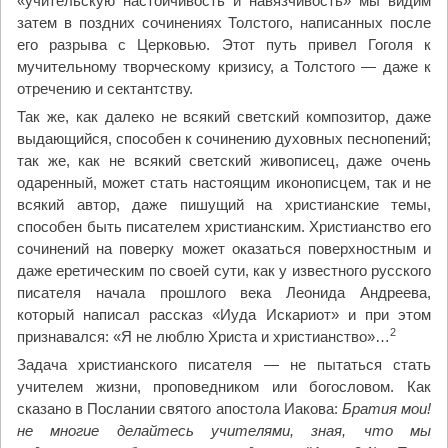
«учительскую настойчивость и навязчивость» мы видим
затем в поздних сочинениях Толстого, написанных после
его разрыва с Церковью. Этот путь привел Гоголя к
мучительному творческому кризису, а Толстого — даже к
отречению и сектантству.
Так же, как далеко не всякий светский композитор, даже
выдающийся, способен к сочинению духовных песнопений;
так же, как не всякий светский живописец, даже очень
одаренный, может стать настоящим иконописцем, так и не
всякий автор, даже пишущий на христианские темы,
способен быть писателем христианским. Христианство его
сочинений на поверку может оказаться поверхностным и
даже еретическим по своей сути, как у известного русского
писателя начала прошлого века Леонида Андреева,
который написал рассказ «Иуда Искариот» и при этом
2
признавался: «Я не люблю Христа и христианство»…
Задача христианского писателя — не пытаться стать
учителем жизни, проповедником или богословом. Как
сказано в Послании святого апостола Иакова:
Братия мои!
не многие делайтесь учителями, зная, что мы