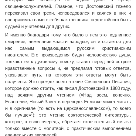
священнослужителей. Главное, что Достоевский тяжело
переживал свои грехи, исповедовался и каялся в них и
воспринимал самого себя как грешника, недостойного быть
судьей и учителем для других.
И именно благодаря тому, что было в нем это подлинное
смирение, нежелание «пасти народы», он и остается для
нас самым выдающимся русским христианским
писателем. Его произведения будят человеческую душу,
толкают ее к духовному поиску, ставят перед ней острые
нравственные вопросы и, не предлагая готовых ответов,
указывают путь, на котором эти ответы могут быть
получены. Это прежде всего чтение Священного Писания,
которое должно стоять, как писал Достоевский в 1880 году,
над всяким другим чтением («Над всем, конечно,
Евангелие, Новый Завет в переводе. Если же может читать
и в оригинале (то есть на церковнославянском), то всего
7
бы лучше»
); это чтение святоотеческой литературы,
которое, в свою очередь, обретает окончательный смысл
только вместе с молитвой, с практическим выполнением
евангельских заповедей.