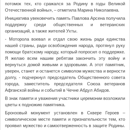
потомок тех, кто сражался за Родину в годы Великой
Отечественной войны», – отметила Марина Николаевна.
Инициатива увековечить память Павлова Арсена получила
поддержку среди общественных и ветеранских
организаций, а также жителей Ухты.
- Моторола воевал и отдал свою жизнь ради единства
нашей страны, ради освобождения народа, протянул руку
помощи братскому народу, который попросил о поддержке.
Я желаю всем нашим ребятам закончить эту войну и
вернуться домой живыми и здоровыми. А этот памятник,
уверен, станет и останется символом мужества и верности
долгу, - подчеркнул председатель Общественного совета
города, заместитель председателя Союза ветеранов
Афганской войны и событий в Чечне Абдул Абидов.
В знак памяти и уважения участники церемонии возложили
цветы к подножию памятника.
Бронзовый монумент установлен в Сквере Героев –
символическом месте памяти и признательности тем, кто
проявил мужество и самоотверженность в защите Родины.