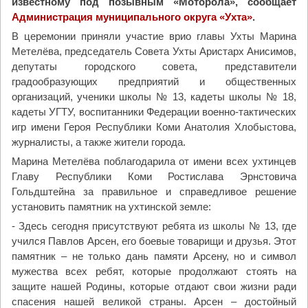
известному под позывным «Моторола», сообщает
Администрация муниципального округа «Ухта»
.
В церемонии приняли участие врио главы Ухты Марина
Метелёва, председатель Совета Ухты Аристарх Анисимов,
депутаты городского совета, представители
градообразующих предприятий и общественных
организаций, ученики школы № 13, кадеты школы № 18,
кадеты УГТУ, воспитанники Федерации военно-тактических
игр имени Героя Республики Коми Анатолия Хлобыстова,
журналисты, а также жители города.
Марина Метелёва поблагодарила от имени всех ухтинцев
Главу Республики Коми Ростислава Эрнстовича
Гольдштейна за правильное и справедливое решение
установить памятник на ухтинской земле:
- Здесь сегодня присутствуют ребята из школы № 13, где
учился Павлов Арсен, его боевые товарищи и друзья. Этот
памятник – не только дань памяти Арсену, но и символ
мужества всех ребят, которые продолжают стоять на
защите нашей Родины, которые отдают свои жизни ради
спасения нашей великой страны. Арсен – достойный