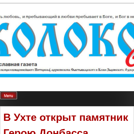
Skip
Колокол Севера
Православная газета
to
content
Menu
В Ухте открыт памятник
Герою Донбасса