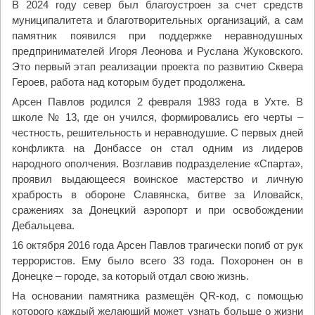
В 2024 году север был благоустроен за счет средств
муниципалитета и благотворительных организаций, а сам
памятник появился при поддержке неравнодушных
предпринимателей Игоря Леонова и Руслана Жуковского.
Это первый этап реализации проекта по развитию Сквера
Героев, работа над которым будет продолжена.
Арсен Павлов родился 2 февраля 1983 года в Ухте. В
школе № 13, где он учился, формировались его черты –
честность, решительность и неравнодушие. С первых дней
конфликта на Донбассе он стал одним из лидеров
народного ополчения. Возглавив подразделение «Спарта»,
проявил выдающееся воинское мастерство и личную
храбрость в обороне Славянска, битве за Иловайск,
сражениях за Донецкий аэропорт и при освобождении
Дебальцева.
16 октября 2016 года Арсен Павлов трагически погиб от рук
террористов. Ему было всего 33 года. Похоронен он в
Донецке – городе, за который отдал свою жизнь.
На основании памятника размещён QR-код, с помощью
которого каждый желающий может узнать больше о жизни