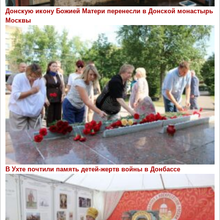
Донскую икону Божией Матери перенесли в Донской монастырь
Москвы
В Ухте почтили память детей-жертв войны в Донбассе