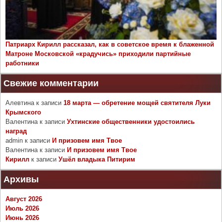
Патриарх Кирилл рассказал, как в советское время к блаженной
Матроне Московской «крадучись» приходили партийные
работники
Свежие комментарии
Алевтина
к записи
18 марта — обретение мощей святителя Луки
Крымского
Валентина
к записи
Ухтинские общественники удостоились
наград
admin
к записи
И призовем имя Твое
Валентина
к записи
И призовем имя Твое
Кирилл
к записи
Ушёл владыка Питирим
Архивы
Август 2026
Июль 2026
Июнь 2026