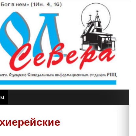
ты
рхиерейские