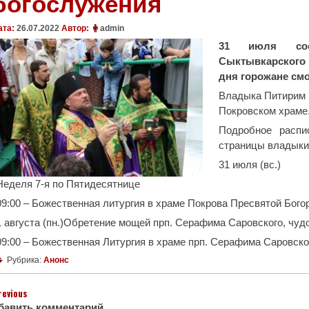
богослужения
ата:
26.07.2022
Автор:
admin
31 июля сост
Сыктывкарского 
дня горожане смо
Владыка Питирим н
Покровском храме
Подробное распи
страницы владыки
31 июля (вс.)
Неделя 7-я по Пятидесятнице
09:00 – Божественная литургия в храме Покрова Пресвятой Богоро
1 августа (пн.)Обретение мощей прп. Серафима Саровского, чуд
09:00 – Божественная Литургия в храме прп. Серафима Саровског
Рубрика:
Анонс
revious
бавить комментарий