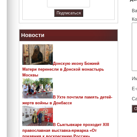
Ва
Ко
Новости
Донскую икону Божией
Матери перенесли в Донской монастырь
Москвы
И
E-
В Ухте почтили память детей-
Са
жертв войны в Донбассе
В Сыктывкаре проходит ХIII
православная выставка-ярмарка «От
покаяния к воскресению России»