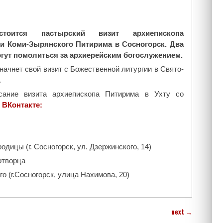
оится пастырский визит архиепископа
и Коми-Зырянского Питирима в Сосногорск. Два
гут помолиться за архиерейским богослужением.
ачнет свой визит с Божественной литургии в Свято-
.
сание визита архиепископа Питирима в Ухту со
ВКонтакте:
дицы (г. Сосногорск, ул. Дзержинского, 14)
отворца
о (г.Сосногорск, улица Нахимова, 20)
next
→