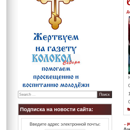
Д
S
e
a
Подписка на новости сайта:
r
c
h
←
p
Введите адрес электронной почты:
До