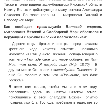
Также в толпе видели экс-губернатора Кировской области
Никиту Белых и действующего главу региона Александра
Соколова. Во главе колонны — митрополит Вятский и
Слободской Марк.
Как сообщает
п
ресс-служба Вятской епархии,
м
итрополит Вятский и Слободской Марк обратился к
верующим с архипастырским благословением:
- Дорогие отцы, братья и сёстры, перед началом
крестного хода хочется отметить несколько
моментов из Священного Писания. Господь говорит о
том, что
«Там, где двое или трое собраны во Имя
Мое, там есть Я посреди них» (Мф. 18:20).
В
другом месте Он говорит:
«исследуйте Писание»
. И
ещё Он говорит о том, что
«Познайте, яко благ
Господь
».
Я всем нам желаю, чтобы мы и в этом году,
собравшись здесь на Святой Вятской земле,
приобщились к этой благодати Божией, опытно
познали, яко благ Господь, пребывая в единстве во