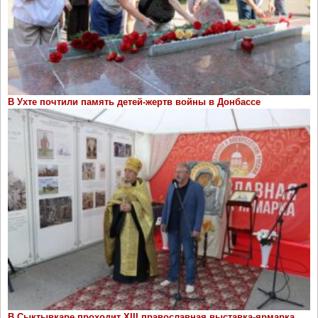
В Ухте почтили память детей-жертв войны в Донбассе
В Сыктывкаре проходит ХIII православная выставка-ярмарка