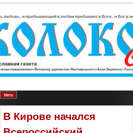
Skip
Колокол Севера
Православная газета
to
content
Menu
В Кирове начался
Всероссийский