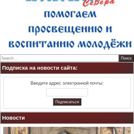
S
e
Подписка на новости сайта:
a
r
c
Введите адрес электронной почты:
h
Новости