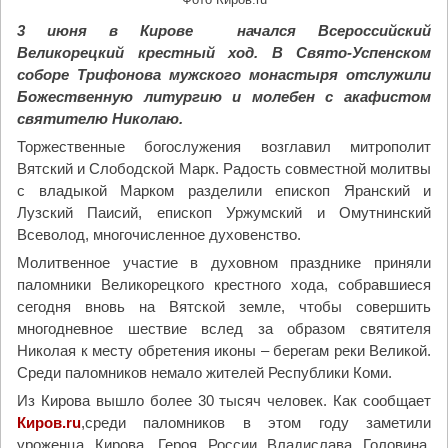
3 июня в Кирове начался Всероссийский
Великорецкий крестный ход. В Свято-Успенском
соборе Трифонова мужского монастыря отслужили
Божественную литургию и молебен с акафистом
святителю Николаю.
Торжественные богослужения возглавил митрополит
Вятский и Слободской Марк. Радость совместной молитвы
с владыкой Марком разделили епископ Яранский и
Лузский Паисий, епископ Уржумский и Омутнинский
Всеволод, многочисленное духовенство.
Молитвенное участие в духовном празднике приняли
паломники Великорецкого крестного хода, собравшиеся
сегодня вновь на Вятской земле, чтобы совершить
многодневное шествие вслед за образом святителя
Николая к месту обретения иконы – берегам реки Великой.
Среди паломников немало жителей Республики Коми.
Из Кирова вышло более 30 тысяч человек. Как сообщает
Киров.ru
,среди паломников в этом году заметили
уроженца Кирова, Героя России Владислава Головина.