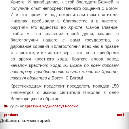
Христе. И приобщились к этой благодати Божией, и
получили опыт непосредственного общения с Богом.
И в это время, и под покровительством святителя
Николая, пребывали в благочестие и в чистоте,
ощутили это единство во Христе. Самое главное,
чтобы мы во спасение своей души, молясь о
благополучии нашего с вами государства, о
дарование здравия и благостояния всех нас в правде
и в чистоте, и в чистоте веры, этот опыт приобрели
во время крестного хода. Краткие слова перед
началом крестного хода:
«С Богом по всем дорогам
навстречу приобретению опыта жизни во Христе,
показуя единство в Боге»
. С Богом!
Крестноходцам предстоит преодолеть порядка 150
километров с иконой святителя Николая в село
Великорецкое и обратно.
Рубрика:
Крестные ходы спасут Россию
←
previous
next
→
Добавить комментарий