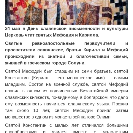
24 мая в День славянской письменности и культуры
Церковь чтит святых Мефодия и Кирилла.
Святые равноапостольные первоучители и
просветители славянские, братья Кирилл и Мефодий
происходили из знатной и благочестивой семьи,
жившей в греческом городе Солуни.
Святой Мефодий был старшим из семи братьев, святой
Константин (Кирилл – его монашеское имя) – самым
младшим. Состоя на военной службе, святой Мефодий
правил в одном из подчиненных Византийской империи
славянских княжеств, по-видимому, в болгарском, что дало
ему возможность научиться славянскому языку. Прожив
там около 10 лет, святой Мефодий принял затем
монашество в одном из монастырей на горе Олимп.
Святой Константин с малых лет отличался большими
способностями и учился вместе с малолетним