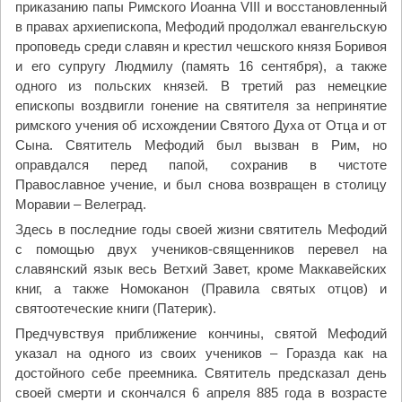
приказанию папы Римского Иоанна VIII и восстановленный
в правах архиепископа, Мефодий продолжал евангельскую
проповедь среди славян и крестил чешского князя Боривоя
и его супругу Людмилу (память 16 сентября), а также
одного из польских князей. В третий раз немецкие
епископы воздвигли гонение на святителя за непринятие
римского учения об исхождении Святого Духа от Отца и от
Сына. Святитель Мефодий был вызван в Рим, но
оправдался перед папой, сохранив в чистоте
Православное учение, и был снова возвращен в столицу
Моравии – Велеград.
Здесь в последние годы своей жизни святитель Мефодий
с помощью двух учеников-священников перевел на
славянский язык весь Ветхий Завет, кроме Маккавейских
книг, а также Номоканон (Правила святых отцов) и
святоотеческие книги (Патерик).
Предчувствуя приближение кончины, святой Мефодий
указал на одного из своих учеников – Горазда как на
достойного себе преемника. Святитель предсказал день
своей смерти и скончался 6 апреля 885 года в возрасте