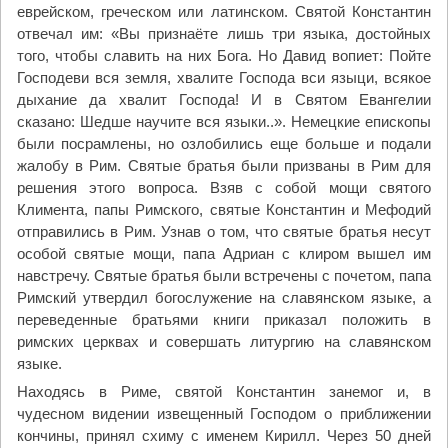
еврейском, греческом или латинском. Святой Константин
отвечал им: «Вы признаёте лишь три языка, достойных
того, чтобы славить на них Бога. Но Давид вопиет: Пойте
Господеви вся земля, хвалите Господа вси языци, всякое
дыхание да хвалит Господа! И в Святом Евангелии
сказано: Шедше научите вся языки..». Немецкие епископы
были посрамлены, но озлобились еще больше и подали
жалобу в Рим. Святые братья были призваны в Рим для
решения этого вопроса. Взяв с собой мощи святого
Климента, папы Римского, святые Константин и Мефодий
отправились в Рим. Узнав о том, что святые братья несут
особой святые мощи, папа Адриан с клиром вышел им
навстречу. Святые братья были встречены с почетом, папа
Римский утвердил богослужение на славянском языке, а
переведенные братьями книги приказал положить в
римских церквах и совершать литургию на славянском
языке.
Находясь в Риме, святой Константин занемог и, в
чудесном видении извещенный Господом о приближении
кончины, принял схиму с именем Кирилл. Через 50 дней