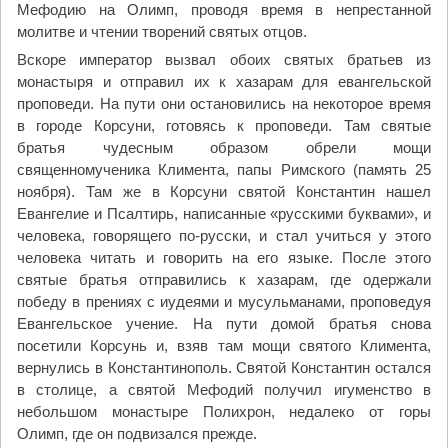
Мефодию на Олимп, проводя время в непрестанной
молитве и чтении творений святых отцов.
Вскоре император вызвал обоих святых братьев из
монастыря и отправил их к хазарам для евангельской
проповеди. На пути они остановились на некоторое время
в городе Корсуни, готовясь к проповеди. Там святые
братья чудесным образом обрели мощи
священномученика Климента, папы Римского (память 25
ноября). Там же в Корсуни святой Константин нашел
Евангелие и Псалтирь, написанные «русскими буквами», и
человека, говорящего по-русски, и стал учиться у этого
человека читать и говорить на его языке. После этого
святые братья отправились к хазарам, где одержали
победу в прениях с иудеями и мусульманами, проповедуя
Евангельское учение. На пути домой братья снова
посетили Корсунь и, взяв там мощи святого Климента,
вернулись в Константинополь. Святой Константин остался
в столице, а святой Мефодий получил игуменство в
небольшом монастыре Полихрон, недалеко от горы
Олимп, где он подвизался прежде.