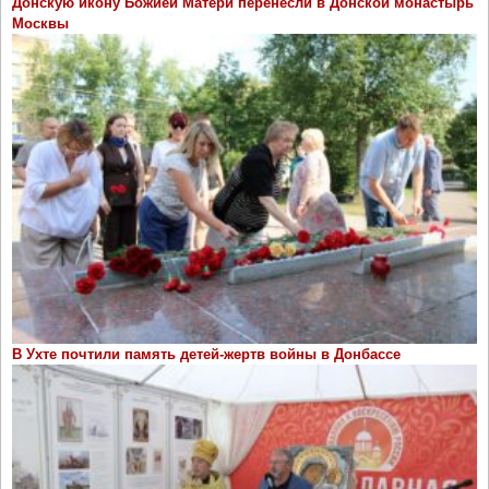
Донскую икону Божией Матери перенесли в Донской монастырь
Москвы
В Ухте почтили память детей-жертв войны в Донбассе