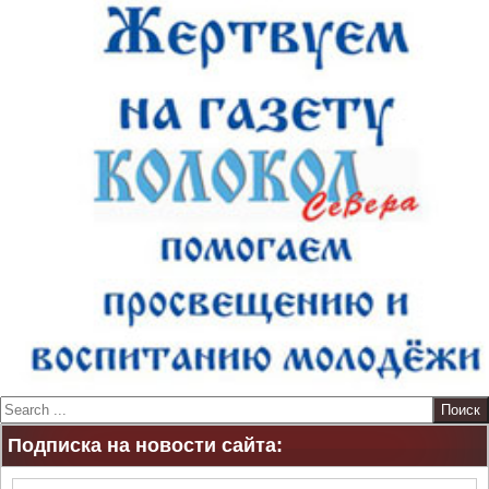
S
e
Подписка на новости сайта:
a
r