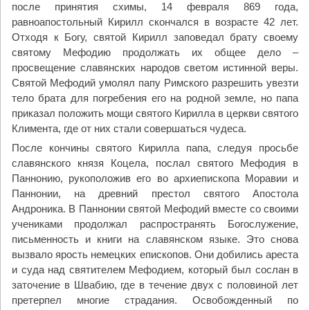
после принятия схимы, 14 февраля 869 года,
равноапостольный Кирилл скончался в возрасте 42 лет.
Отходя к Богу, святой Кирилл заповедал брату своему
святому Мефодию продолжать их общее дело –
просвещение славянских народов светом истинной веры.
Святой Мефодий умолял папу Римского разрешить увезти
тело брата для погребения его на родной земле, но папа
приказал положить мощи святого Кирилла в церкви святого
Климента, где от них стали совершаться чудеса.
После кончины святого Кирилла папа, следуя просьбе
славянского князя Коцела, послал святого Мефодия в
Паннонию, рукоположив его во архиепископа Моравии и
Паннонии, на древний престол святого Апостола
Андроника. В Паннонии святой Мефодий вместе со своими
учениками продолжал распространять Богослужение,
письменность и книги на славянском языке. Это снова
вызвало ярость немецких епископов. Они добились ареста
и суда над святителем Мефодием, который был сослан в
заточение в Швабию, где в течение двух с половиной лет
претерпел многие страдания. Освобожденный по