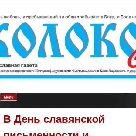
Skip
Колокол Севера
Православная газета
to
content
Menu
В День славянской
письменности и