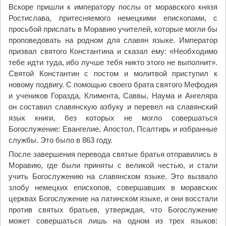
Вскоре пришли к императору послы от моравского князя
Ростислава, притесняемого немецкими епископами, с
просьбой прислать в Моравию учителей, которые могли бы
проповедовать на родном для славян языке. Император
призвал святого Константина и сказал ему: «Необходимо
тебе идти туда, ибо лучше тебя никто этого не выполнит».
Святой Константин с постом и молитвой приступил к
новому подвигу. С помощью своего брата святого Мефодия
и учеников Горазда, Климента, Саввы, Наума и Ангеляра
он составил славянскую азбуку и перевел на славянский
язык книги, без которых не могло совершаться
Богослужение: Евангелие, Апостол, Псалтирь и избранные
службы. Это было в 863 году.
После завершения перевода святые братья отправились в
Моравию, где были приняты с великой честью, и стали
учить Богослужению на славянском языке. Это вызвало
злобу немецких епископов, совершавших в моравских
церквах Богослужение на латинском языке, и они восстали
против святых братьев, утверждая, что Богослужение
может совершаться лишь на одном из трех языков: