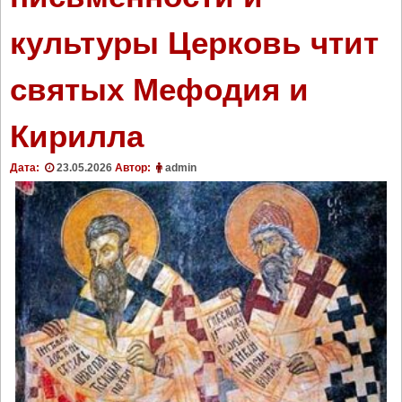
культуры Церковь чтит
святых Мефодия и
Кирилла
Дата:
23.05.2026
Автор:
admin