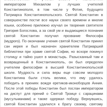
императором Михаилом у лучших учителей
Константинополя, в том числе у Фотия, будущего
Патриарха Константинопольского. Святой Константин в
совершенстве постиг все науки своего времени и многие
языки, особенно прилежно изучал он творения святителя
Григория Богослова, а за свой ум и выдающиеся познания
святой Константин получил прозвание Философа
(мудрого). По окончании учения святой Константин принял
сан иерея и был назначен хранителем Патриаршей
библиотеки при храме святой Софии, но вскоре покинул
столицу и тайно ушел в монастырь. Разысканный там и
возвращенный в Константинополь, он был определен
учителем философии в высшей Константинопольской
школе. Мудрость и сила веры еще совсем молодого
Константина были столь велики, что ему удалось
победить в прениях вождя еретиков-иконоборцев Анния.
После этой победы Константин был послан императором
на диспут для прений о Святой Троице с сарацинами
(мусульманами) и также одержал победу. Вернувшись,
святой Константин удалился к брату своему, святому