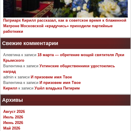
Патриарх Кирилл рассказал, как в советское время к блаженной
Матроне Московской «крадучись» приходили партийные
работники
Свежие комментарии
Алевтина
к записи
18 марта — обретение мощей святителя Луки
Крымского
Валентина
к записи
Ухтинские общественники удостоились
наград
admin
к записи
И призовем имя Твое
Валентина
к записи
И призовем имя Твое
Кирилл
к записи
Ушёл владыка Питирим
Архивы
Август 2026
Июль 2026
Июнь 2026
Май 2026