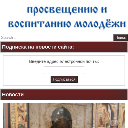
S
e
Подписка на новости сайта:
a
r
c
Введите адрес электронной почты:
h
Новости