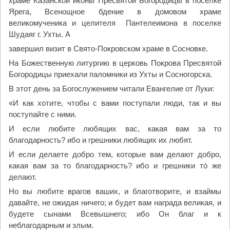
храме Казанской иконы Пресвятой Богородицы в поселке
Ярега, Всенощное бдение в домовом храме
великомученика и целителя Пантелеимона в поселке
Шудаяг г. Ухты. А
завершил визит в Свято-Покровском храме в Сосновке.
На Божественную литургию в церковь Покрова Пресвятой
Богородицы приехали паломники из Ухты и Сосногорска.
В этот день за Богослужением читали Евангелие от Луки:
«И как хотите, чтобы с вами поступали люди, так и вы
поступайте с ними.
И если любите любящих вас, какая вам за то
благодарность? ибо и грешники любящих их любят.
И если делаете добро тем, которые вам делают добро,
какая вам за то благодарность? ибо и грешники то́ же
делают.
Но вы любите врагов ваших, и благотворите, и взаймы
давайте, не ожидая ничего; и будет вам награда великая, и
будете сынами Всевышнего; ибо Он благ и к
неблагодарным и злым.