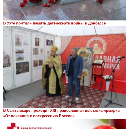
В Ухте почтили память детей-жертв войны в Донбассе
В Сыктывкаре проходит ХIII православная выставка-ярмарка
«От покаяния к воскресению России»