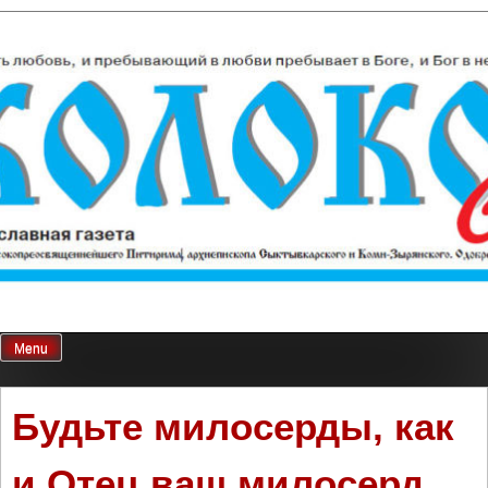
Skip
Колокол Севера
Православная газета
to
content
Menu
Будьте милосерды, как
и Отец ваш милосерд