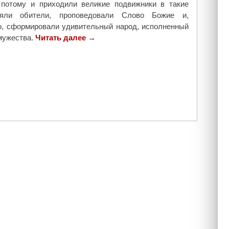
 потому и приходили великие подвижники в такие
ояли обители, проповедовали Слово Божие и,
о, сформировали удивительный народ, исполненный
мужества.
Читать далее
"
→
У
и
с
т
о
к
о
в
С
в
я
т
о
й
Р
у
с