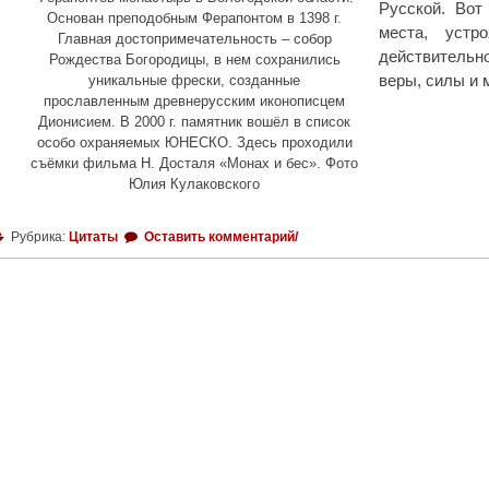
Русской. Вот
с
Основан преподобным Ферапонтом в 1398 г.
места, устр
т
Главная достопримечательность – собор
действительн
Рождества Богородицы, в нем сохранились
а
веры, силы и 
уникальные фрески, созданные
в
прославленным древнерусским иконописцем
л
Дионисием. В 2000 г. памятник вошёл в список
е
особо охраняемых ЮНЕСКО. Здесь проходили
н
съёмки фильма Н. Досталя «Монах и бес». Фото
и
Юлия Кулаковского
я
С
Рубрика:
Цитаты
Оставить комментарий/
в
я
т
е
й
ш
е
г
о
П