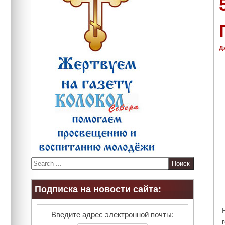
Д
S
e
a
Подписка на новости сайта:
r
c
h
Введите адрес электронной почты: