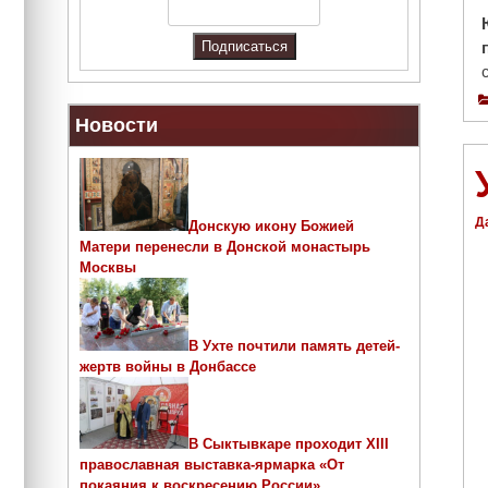
Новости
Д
Донскую икону Божией
Матери перенесли в Донской монастырь
Москвы
В Ухте почтили память детей-
жертв войны в Донбассе
В Сыктывкаре проходит ХIII
православная выставка-ярмарка «От
покаяния к воскресению России»