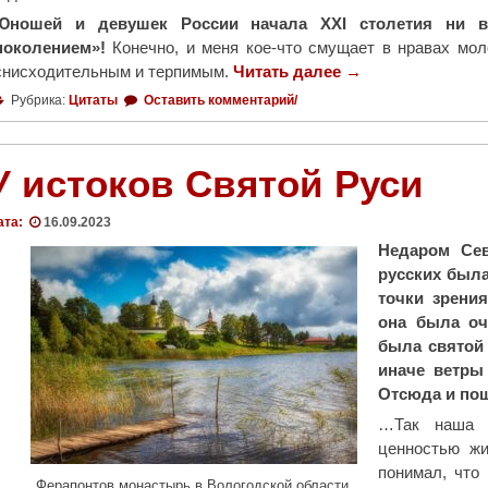
Юношей и девушек России начала XXI столетия ни в
поколением»!
Конечно, и меня кое-что смущает в нравах мол
снисходительным и терпимым.
Читать далее
"
→
5
Рубрика:
Цитаты
Оставить комментарий/
д
е
к
У истоков Святой Руси
а
б
ата:
16.09.2023
р
Недаром Сев
я
русских была
—
точки зрения
1
она была оч
5
была святой 
л
иначе ветры
е
Отсюда и пош
т
…Так наша з
п
ценностью жи
р
понимал, что
е
Ферапонтов монастырь в Вологодской области.