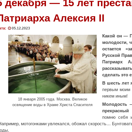
5 декабря — 15 лет прест
Патриарха Алексия II
ата:
05.12.2023
Какой он — П
молодости, ч
остается «
Русской Прав
Патриарх 
рассказывать
сделать это 
В шесть лет 
первым моим 
никем иным!
18 января 2005 года. Москва. Великое
Молодость —
освящение воды в Храме Христа Спасителя
прекрасный 
помню себя и
Например, мотогонками увлекался, обожал скорость… Бунтовать,
годы.