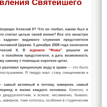
авления Святейшего
атриарх Алексий II? Что он любил, каким был в
то считал целью своей жизни? Все это зачастую
за кадром» видимого служения предстоятеля
ославной Церкви. 5 декабря 2008 года скончался
Алексий II. В
журнале "Фома"
решили не
 о покойном предстоятеле, а дать возможность
ему самому с помощью коротких цитат.
я разливал крещенскую воду в храме
— это было
послушанием. Я твердо знал: стану священником и
 самый активный и потому, наверное, самый
период в жизни каждого человека
. Конечно, я
 двадцатилетним, и всякое, несомненно, бывало.
 наверное, тоже хотелось, особенно в студенческие