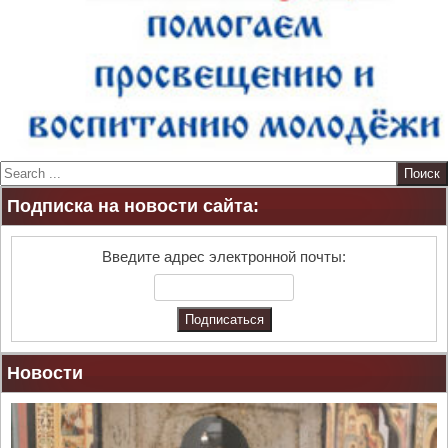
S
e
Подписка на новости сайта:
a
r
c
Введите адрес электронной почты:
h
Новости