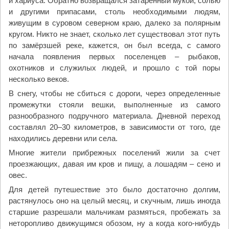
и хариуса. Обратно возвращался затаренный мукой, солью
и другими припасами, столь необходимыми людям,
живущим в суровом северном краю, далеко за полярным
кругом. Никто не знает, сколько лет существовал этот путь
по замёрзшей реке, кажется, он был всегда, с самого
начала появления первых поселенцев – рыбаков,
охотников и служилых людей, и прошло с той поры
несколько веков.
В снегу, чтобы не сбиться с дороги, через определенные
промежутки стояли вешки, выполненные из самого
разнообразного подручного материала. Дневной переход
составлял 20–30 километров, в зависимости от того, где
находились деревни или села.
Многие жители прибрежных поселений жили за счет
проезжающих, давая им кров и пищу, а лошадям – сено и
овес.
Для детей путешествие это было достаточно долгим,
растянулось оно на целый месяц, и скучным, лишь иногда
старшие разрешали мальчикам размяться, пробежать за
неторопливо движущимся обозом, ну а когда кого-нибудь