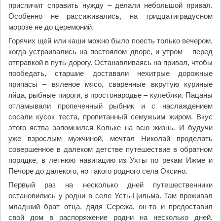
приспичит справить нужду – делали небольшой привал.
Особенно не рассиживались, на тридцатиградусном
морозе не до церемоний.
Горячих щей или каши можно было поесть только вечером,
когда устраивались на постоялом дворе, и утром – перед
отправкой в путь-дорогу. Останавливаясь на привал, чтобы
пообедать, старшие доставали нехитрые дорожные
припасы – вяленое мясо, сваренные вкрутую куриные
яйца, рыбные пироги, в простонародье – кулебяки. Пацаны
отламывали пропеченный рыбник и с наслаждением
сосали кусок теста, пропитанный семужьим жиром. Вкус
этого яства запомнился Кольке на всю жизнь. И будучи
уже взрослым мужчиной, мечтал Николай проделать
совершенное в далеком детстве путешествие в обратном
порядке, в летнюю навигацию из Ухты по рекам Ижме и
Печоре до далекого, но такого родного села Оксино.
Первый раз на несколько дней путешественники
остановились у родни в селе Усть-Цильма. Там проживал
младший брат отца, дядя Сережа, он-то и предоставил
свой дом в распоряжение родни на несколько дней.