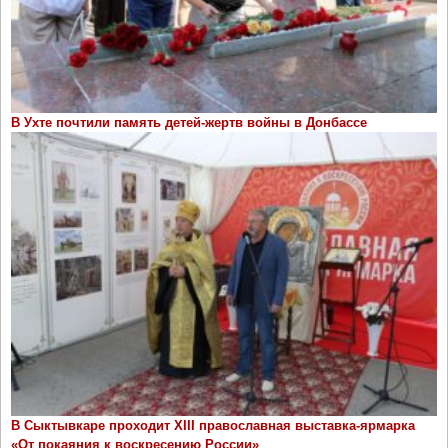
В Ухте почтили память детей-жертв войны в Донбассе
В Сыктывкаре проходит ХIII православная выставка-ярмарка
«От покаяния к воскресению России»