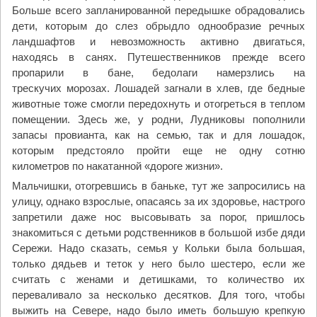
Больше всего запланированной передышке обрадовались
дети, которым до слез обрыдло однообразие речных
ландшафтов и невозможность активно двигаться,
находясь в санях. Путешественников прежде всего
пропарили в бане, бедолаги намерзлись на
трескучих морозах. Лошадей загнали в хлев, где бедные
животные тоже смогли передохнуть и отогреться в теплом
помещении. Здесь же, у родни, Лудниковы пополнили
запасы провианта, как на семью, так и для лошадок,
которым предстояло пройти еще не одну сотню
километров по накатанной «дороге жизни».
Мальчишки, отогревшись в баньке, тут же запросились на
улицу, однако взрослые, опасаясь за их здоровье, настрого
запретили даже нос высовывать за порог, пришлось
знакомиться с детьми родственников в большой избе дяди
Сережи. Надо сказать, семья у Кольки была большая,
только дядьев и теток у него было шестеро, если же
считать с женами и детишками, то количество их
переваливало за несколько десятков. Для того, чтобы
выжить на Севере, надо было иметь большую крепкую