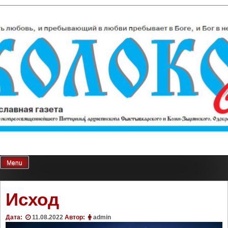
Skip
Колокол Севера
Православная газета
to
content
Menu
Исход
Дата:
11.08.2022
Автор:
admin