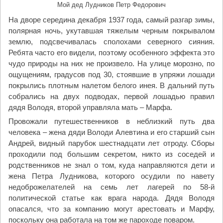
Мой дед Лудников Петр Федорович
На дворе середина декабря 1937 года, самый разгар зимы,
полярная ночь, укутавшая тяжелым черным покрывалом
землю, подсвечивалась сполохами северного сияния.
Ребята часто его видели, поэтому особенного эффекта это
чудо природы на них не произвело. На улице морозно, по
ощущениям, градусов под 30, стоявшие в упряжи лошади
покрылись плотным налетом белого инея. В дальний путь
собрались на двух подводах, первой лошадью правил
дядя Володя, второй управляла мать – Марфа.
Провожали путешественников в неблизкий путь два
человека – жена дяди Володи Алевтина и его старший сын
Андрей, видный парубок шестнадцати лет отроду. Сборы
проходили под большим секретом, никто из соседей и
родственников не знал о том, куда направляются дети и
жена Петра Лудникова, которого осудили по навету
недоброжелателей на семь лет лагерей по 58-й
политической статье как врага народа. Дядя Володя
опасался, что за компанию могут арестовать и Марфу,
поскольку она работала на том же пароходе поваром.