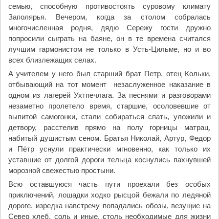
семью, способную противостоять суровому климату
Заполярья. Вечером, когда за столом собралась
многочисленная родня, дядю Сережу гости дружно
попросили сыграть на баяне, он в те времена считался
лучшим гармонистом не только в Усть-Цильме, но и во
всех близлежащих селах.
А учителем у него был старший брат Петр, отец Кольки,
отбывающий на тот момент незаслуженное наказание в
одном из лагерей Ухтпечлага. За песнями и разговорами
незаметно пролетело время, старшие, осоловевшие от
выпитой самогонки, стали собираться спать, уложили и
детвору, расстелив прямо на полу горницы матрац,
набитый душистым сеном. Братья Николай, Артур, Федор
и Пётр уснули практически мгновенно, как только их
уставшие от долгой дороги тельца коснулись пахнувшей
морозной свежестью простыни.
Всю оставшуюся часть пути проехали без особых
приключений, лошадки ходко рысцой бежали по ледяной
дороге, изредка навстречу попадались обозы, везущие на
Север хлеб, соль и иные, столь необходимые для жизни