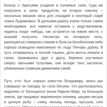
Кольку с братьями усадили в головные сани, туда же
погрузили и запас продуктов, на вторую повозку –
несколько мешков овса для лошадей и нехитрый скарб
семьи Лудниковых. В дальнюю дорогу взяли только самое
необходимое, все нажитое оставили у родственников,
надеясь когда- нибудь, как устроятся на новом месте, с
оказией получить. Несмотря на полярную ночь,
разноцветье северного сияния и Луна на безоблачном небе
хорошо освещали накатанную по льду Печоры дорогу. В
путь отправились в полной тишине, дети молча лежали в
санях, прижавшись друг к другу, бережно укутанные
сверху овечьими тулупами, они вскоре тихо засопели,
убаюканные плавным движением саней.
Путь этот был хорошо известен Владимиру, много раз
совершал он поездку из села Оксино, что располагалось
недалеко от Белощелья (ныне Нарьян–Мар), на Большую
землю, где продавал мороженную оленину, шкурки песцов
и ценную рыбу – семгу, нельму, пелядь, муксуна, сига