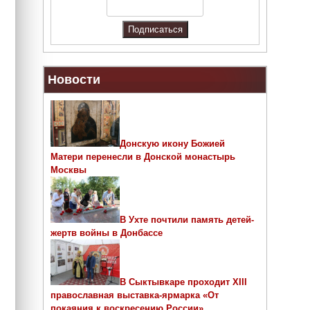
Новости
Донскую икону Божией
Матери перенесли в Донской монастырь
Москвы
В Ухте почтили память детей-
жертв войны в Донбассе
В Сыктывкаре проходит ХIII
православная выставка-ярмарка «От
покаяния к воскресению России»