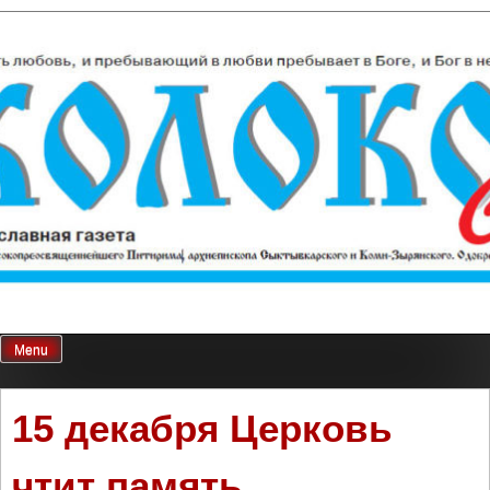
Skip
Колокол Севера
Православная газета
to
content
Menu
15 декабря Церковь
чтит память