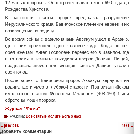
12 малых пророков. Он пророчествовал около 650 года до
Рождества Христова.
В частности, святой пророк предсказал разрушение
Иерусалимского храма, Вавилонское пленение евреев и их
возвращение на родину.
Во время войны с вавилонянами Аввакум ушел в Аравию,
где с ним произошло одно знаковое чудо. Когда он нес
обед жнецам, Ангел Господень перенес его в Вавилон, где
в то время в темнице находился пророк Даниил. Пищей,
предназначавшейся для жнецов, святой Даниил утолил
свой голод.
После войны с Вавилоном пророк Аввакум вернулся на
родину, где и умер в глубокой старости. При византийском
императоре святом Феодосии Младшем (408-450) были
обретены мощи пророка.
Журнал "Фома"
Рубрика:
Все святые молите Бога о нас!
←
previous
next
→
Добавить комментарий