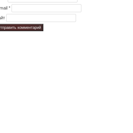
mail
*
йт