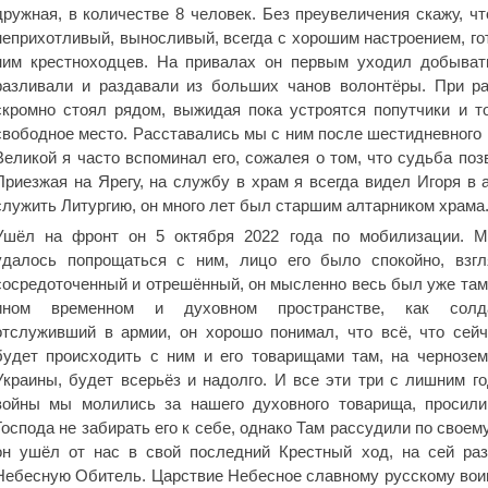
дружная, в количестве 8 человек. Без преувеличения скажу, ч
неприхотливый, выносливый, всегда с хорошим настроением, го
ним крестноходцев. На привалах он первым уходил добывать
разливали и раздавали из больших чанов волонтёры. При р
скромно стоял рядом, выжидая пока устроятся попутчики и 
свободное место. Расставались мы с ним после шестидневного 
Великой я часто вспоминал его, сожалея о том, что судьба поз
Приезжая на Ярегу, на службу в храм я всегда видел Игоря в 
служить Литургию, он много лет был старшим алтарником храма
Ушёл на фронт он 5 октября 2022 года по мобилизации. М
удалось попрощаться с ним, лицо его было спокойно, взгл
сосредоточенный и отрешённый, он мысленно весь был уже там
ином временном и духовном пространстве, как солда
отслуживший в армии, он хорошо понимал, что всё, что сейч
будет происходить с ним и его товарищами там, на чернозем
Украины, будет всерьёз и надолго. И все эти три с лишним г
войны мы молились за нашего духовного товарища, просили
Господа не забирать его к себе, однако Там рассудили по своем
он ушёл от нас в свой последний Крестный ход, на сей раз
Небесную Обитель. Царствие Небесное славному русскому вои