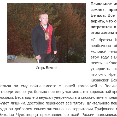
Печальное и
земляк, при
Бечков. Все
верить, что 
встретится с
этом замечат
«С братом И
необычных об
молодой чело
этом году в В
газеты «Кол
Игорь Бечков
утвердительн
что он с Яре
Казанской Бож
нельзя ли ему пойти вместе с нашей компанией в Велико
утвердительно, уж больно приглянулся мне этот коренастый к
глазами. Весь вид его внушал уверенность и спокойствие и пони
будет лишним, достойно перенесёт все тяготы длительного пе
куда он добрался самостоятельно, на территории Трифонова
Николая Чудотворца приехавшие со всей России паломники.