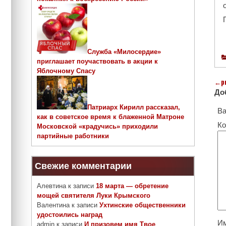
Служба «Милосердие»
приглашает поучаствовать в акции к
Яблочному Спасу
←
p
До
Патриарх Кирилл рассказал,
Ва
как в советское время к блаженной Матроне
Ко
Московской «крадучись» приходили
партийные работники
Свежие комментарии
Алевтина
к записи
18 марта — обретение
мощей святителя Луки Крымского
Валентина
к записи
Ухтинские общественники
удостоились наград
И
admin
к записи
И призовем имя Твое