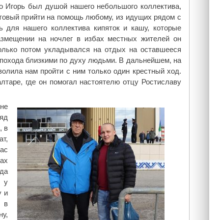
то Игорь был душой нашего небольшого коллектива,
товый прийти на помощь любому, из идущих рядом с
 для нашего коллектива кипяток и кашу, которые
азмещении на ночлег в избах местных жителей он
только потом укладывался на отдых на оставшееся
похода близкими по духу людьми. В дальнейшем, на
волила нам пройти с ним только один крестный ход.
алтаре, где он помогал настоятелю отцу Ростиславу
.
не
яд
, в
т,
ас
ах
ода
 у
у и
 в
ну,