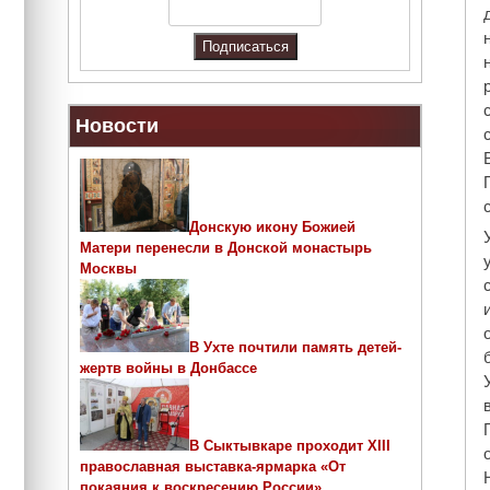
Новости
Донскую икону Божией
Матери перенесли в Донской монастырь
Москвы
В Ухте почтили память детей-
жертв войны в Донбассе
В Сыктывкаре проходит ХIII
православная выставка-ярмарка «От
покаяния к воскресению России»