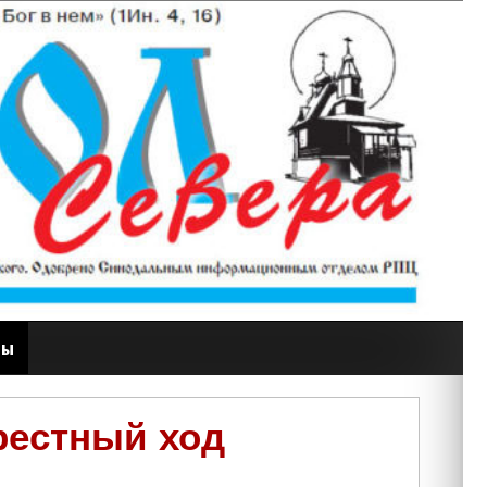
ты
рестный ход