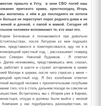
звестие пришло в Ухту, в зоне СВО погиб наш
хожанин ярегского храма, крестноходец Игорь
 мы молились о нём и до последнего не хотели
он больше не переступит порог родного дома и не
 женой и дочкой, с папой и мамой. Сегодня об
ельном человеке вспоминают те, кто знал его.
горем Бечковым я познакомился при довольно
стоятельствах, после Литургии ко мне подошёл
век, представился и поинтересовался, иду ли я в
еликорецкий крестный ход, - рассказывает главред
окол Севера» Николай Лудников. - Я ответил
о. Далее незнакомец, представившись мне, сказал,
ги, работает в шахте и служит алтарником в храме
ией Матери в церкви, после чего спросил у меня –
рецкий крестный ход. Я без колебания ответил
репкий молодой человек с пронзительными голубыми
мание того, что в столь дальнем походе он совсем не
шешествия.
Встретились мы с Игорем уже в Кирове,
 монастыря, откуда и должны были выйти с иконой
 Компания у нас подобралась разношёрстная, но