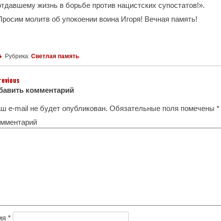
отдавшему жизнь в борьбе против нацистских супостатов!».
Просим молитв об упокоении воина Игоря! Вечная память!
Рубрика:
Светлая память
revious
бавить комментарий
ш e-mail не будет опубликован.
Обязательные поля помечены
*
мментарий
мя
*