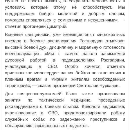
Нужно не просто выжить, а сохранить человечность в
условиях, которые этому не способствуют. Мы
поддерживаем бойцов молитвой и добрым словом,
помогаем справляться с сомнениями и искушениями«, —
отметил протоиерей Димитрий.
Военные священники, уже имеющие опыт многократных
поездок в боевые расположения Росгвардии отмечают
высокий боевой дух, дисциплину и моральную готовность
военнослужащих. «Мы с самого начала занимаемся
духовной работой в подразделениях Росгвардии,
участвующих в СВО. Особо хочется отметить
христианское милосердие наших бойцов по отношению к
пленным врагам и мирным жителям освобожденных
территорий«, — сказал протоиерей Святослав Чурканов.
Для священнослужителей были также организованы
занятия по тактической медицине, проведенные
росгвардейцами с боевым опытом. Кинологи ведомства,
участвовавшие в СВО, продемонстрировали работу
служебных собак по задержанию преступников и
обнаружению взрывоопасных предметов.