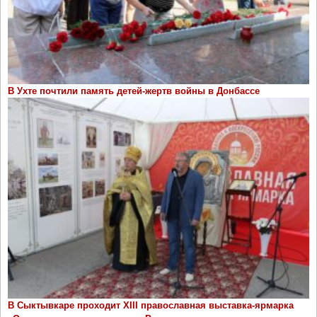
В Ухте почтили память детей-жертв войны в Донбассе
В Сыктывкаре проходит ХIII православная выставка-ярмарка