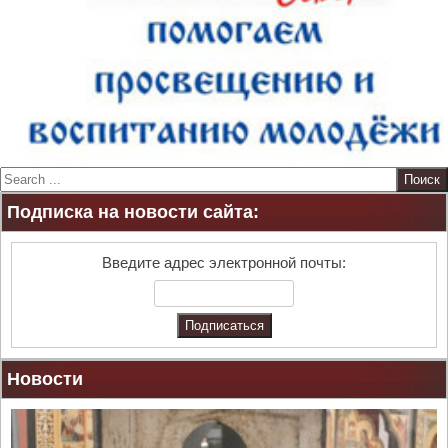
S
e
Подписка на новости сайта:
a
r
c
Введите адрес электронной почты:
h
Новости