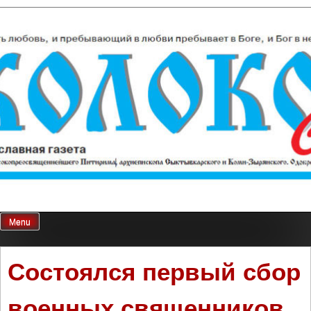
Skip
Колокол Севера
Православная газета
to
content
Menu
Состоялся первый сбор
военных священников,