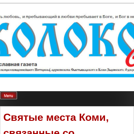
Skip
Колокол Севера
Православная газета
to
content
Menu
Святые места Коми,
связанные со