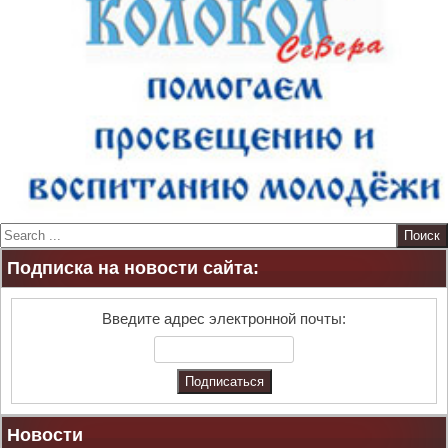
S
e
Подписка на новости сайта:
a
r
c
Введите адрес электронной почты:
h
Новости