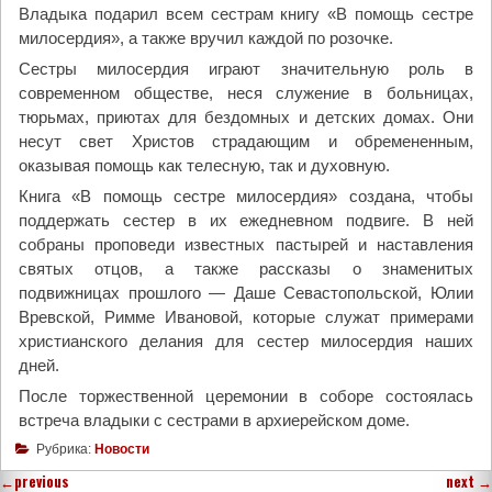
Владыка подарил всем сестрам книгу «В помощь сестре
милосердия», а также вручил каждой по розочке.
Сестры милосердия играют значительную роль в
современном обществе, неся служение в больницах,
тюрьмах, приютах для бездомных и детских домах. Они
несут свет Христов страдающим и обремененным,
оказывая помощь как телесную, так и духовную.
Книга «В помощь сестре милосердия» создана, чтобы
поддержать сестер в их ежедневном подвиге. В ней
собраны проповеди известных пастырей и наставления
святых отцов, а также рассказы о знаменитых
подвижницах прошлого — Даше Севастопольской, Юлии
Вревской, Римме Ивановой, которые служат примерами
христианского делания для сестер милосердия наших
дней.
После торжественной церемонии в соборе состоялась
встреча владыки с сестрами в архиерейском доме.
Рубрика:
Новости
←
previous
next
→