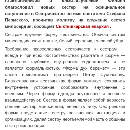
Сыктывкарский и Коми-Зырянский Филипп
благословил новых сестер на официальное
вступление в Сестричество во имя святителя Стефана
Пермского, прочитав молитву на служение сестер
милосердия, сообщает
Сыктывкарская епархия
.
Сестрам вручили форму сестричества. Обычно сестры
милосердия носят платье, белый передник, головной убор.
Требование православных сестричеств к сестрам —
всегда и при всех обстоятельствах работать в форме —
наполнено глубоким внутренним содержанием и не
является формальностью. «Форма дух бережет» — эти
слова принадлежат протоиерею Петру Сухоносову.
Благословенная сестринская форма помогает сохранить
внутреннее устроение, сообразовать внутреннее с
внешним. Через форму одежды внутреннее и внешнее
взаимодействуют. Сестра в форме являет собой верность
общине сестер милосердия, верность Богу. Сестринская
форма представляет сестру во внешних инстанциях и
организациях, делая сестру неотъемлемой частью общины
сестер милосердия.