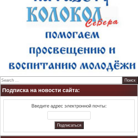
S
e
Подписка на новости сайта:
a
r
c
Введите адрес электронной почты:
h