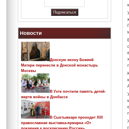
Новости
Донскую икону Божией
Матери перенесли в Донской монастырь
Москвы
В Ухте почтили память детей-
жертв войны в Донбассе
В Сыктывкаре проходит ХIII
православная выставка-ярмарка «От
покаяния к воскресению России»