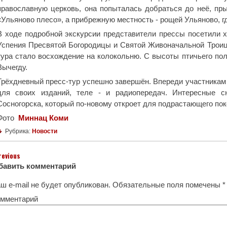
православную церковь, она попыталась добраться до неё, пры
«Ульяново плесо», а прибрежную местность - рощей Ульяново, г
В ходе подробной экскурсии представители прессы посетили 
Успения Пресвятой Богородицы и Святой Живоначальной Трои
тура стало восхождение на колокольню. С высоты птичьего по
Вычегду.
Трёхдневный пресс-тур успешно завершён. Впереди участника
для своих изданий, теле - и радиопередач. Интересные 
Сосногорска, который по-новому откроет для подрастающего пок
Фото
Миннац Коми
Рубрика:
Новости
revious
бавить комментарий
ш e-mail не будет опубликован.
Обязательные поля помечены
*
мментарий