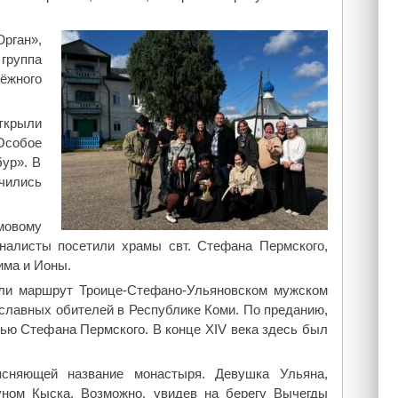
рган»,
 группа
ёжного
ткрыли
 Особое
ур». В
чились
мовому
налисты посетили храмы свт. Стефана Пермского,
има и Ионы.
или маршрут Троице-Стефано-Ульяновском мужском
славных обителей в Республике Коми. По преданию,
ью Стефана Пермского. В конце XIV века здесь был
ясняющей название монастыря. Девушка Ульяна,
уном Кыска. Возможно, увидев на берегу Вычегды