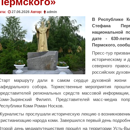
Пермского»
ата:
27.06.2026
Автор:
admin
В Республике К
Стефана Перм
национальной по
дате - 630-лет
Пермского, сооб
Пресс-тур призва
историческому и 
северного право
российских духовн
Старт маршруту дали в самом сердце духовной жизни ре
кафедрального собора. Торжественные мероприятия прошли 
представителей региональных средств массовой информации,
Коми-Зырянский Филипп. Представителей масс-медиа поп
Республики Коми Роман Носков.
Журналисты прослушали историческую лекцию о возникновении
христианизацию народа коми. Завершился первый день подробно
Второй день медиапутешествия прошёл на территории Усть-Вым