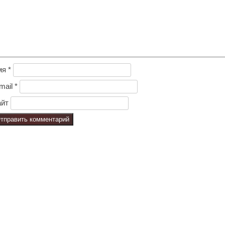
мя
*
mail
*
йт