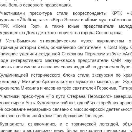
колыбелью северного православия.
Участниками пресс-тура стали корреспонденты КРТК «Ю
журнала «Йӧлӧга», газет «Вера-Эском» и «Коми му», съёмочная
ГТРК «Коми Гор», а также юные представители молод
медиацентра Дома детского творчества города Сосногорска.
В Усть-Вымском этнографическом музее журналистам о
страницы истории села, основанного святителем в 1380 году.
внимание уделили созданной Стефаном Пермским азбуке «Анб
ходе интерактивного мастер-класса представители СМИ нау
писать свои имена и названия своих изданий на древнем анбуре.
Кульминацией исторического блока стала экскурсия по хра
комплексу Михайло-Архангельского мужского монастыря. Жур
Архангела Михаила и часовню трёх святителей Герасима, Питир
Участники пресс-тура «По пути Стефана Пермского» заверш
монастыре в Усть-Куломском районе, одной из старейших право
её основание неразрывно связано с миссионерской деятельност
построен небольшой храм Преображения Господня.
Журналисты ознакомились и с трагической легендой, объ
принявшая христианскую веру, была выкрадена печорским т