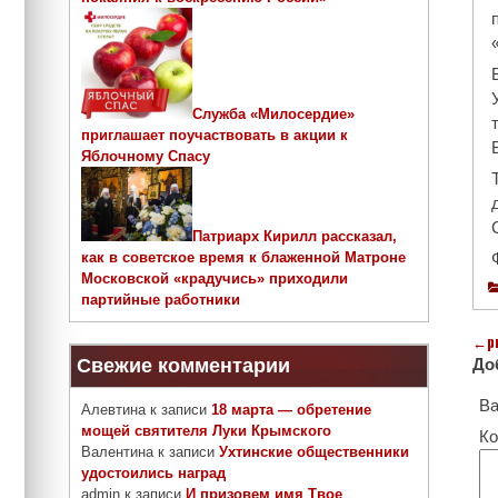
Служба «Милосердие»
приглашает поучаствовать в акции к
Яблочному Спасу
Патриарх Кирилл рассказал,
как в советское время к блаженной Матроне
Московской «крадучись» приходили
партийные работники
←
p
Свежие комментарии
До
Ва
Алевтина
к записи
18 марта — обретение
мощей святителя Луки Крымского
Ко
Валентина
к записи
Ухтинские общественники
удостоились наград
admin
к записи
И призовем имя Твое