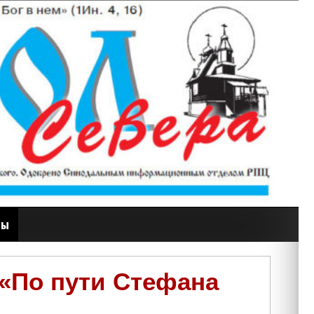
ты
 «По пути Стефана