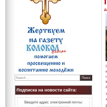
Д
S
e
a
Подписка на новости сайта:
r
c
h
Введите адрес электронной почты: