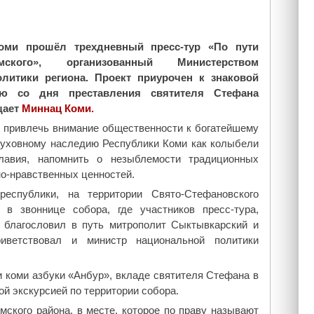
оми прошёл трехдневный пресс-тур «По пути
ского», организованный Министерством
литики региона. Проект приурочен к знаковой
ию со дня преставления святителя Стефана
щает
Миннац Коми.
н привлечь внимание общественности к богатейшему
духовному наследию Республики Коми как колыбели
славия, напомнить о незыблемости традиционных
о-нравственных ценностей.
спублики, на территории Свято-Стефановского
в звоннице собора, где участников пресс-тура,
 благословил в путь митрополит Сыктывкарский и
риветствовал и министр национальной политики
 коми азбуки «Анбур», вкладе святителя Стефана в
й экскурсией по территории собора.
ского района, в месте, которое по праву называют