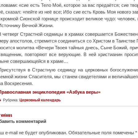
сло­ва­ми: «сие есть Те­ло Моё, ко­то­рое за вас пре­да­ёт­ся; сие тво­
её, ска­зал: «пей­те из неё все; Ибо сие есть Кровь Моя но­во­го за­ве
скром­ной Си­он­ской гор­ни­це про­ис­хо­дит ве­ли­кое чу­до: че­ло­век,
Ис­точ­ни­ку Веч­ной Жиз­ни.
В чет­верг Страст­ной сед­ми­цы в хра­мах со­вер­ша­ет­ся Бо­же­ствен
ме­ру апо­сто­лов, стре­мит­ся со­еди­нить­ся со Хри­стом в Та­ин­стве 
но­сит­ся мо­лит­ва «Ве­че­ри Тво­ея тай­ныя днесь, Сыне Бо­жий, при­ч
свя­щен­ник, по­вто­ря­ют все ве­ру­ю­щие. В ней хри­сти­а­нин про­сит
ныне со­вер­ша­ю­щей­ся в хра­ме…
При­сут­ствуя в Страст­ную сед­ми­цу на цер­ков­ных бо­го­слу­же­н
зем­ной жиз­ни Спа­си­те­ля, мы ста­нем сви­де­те­ля­ми и ве­ли­чай­ше­г
ва Вос­кре­се­ния.
Православная энциклопедия «Азбука веры»
Рубрика:
Церковный календарь
revious
бавить комментарий
ш e-mail не будет опубликован.
Обязательные поля помечены
*