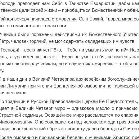
Гос­подь пре­по­да­ет нам Се­бя в Та­ин­стве Ев­ха­ри­стии, дабы к
ствен­ной це­ли сво­ей жиз­ни – при­об­щить­ся Бо­же­ствен­ной люб­ви,
Тай­ная ве­че­ря на­ча­лась с омо­ве­ния. Сын Бо­жий, Тво­рец ми­ра со­в
бы: он омы­ва­ет апо­сто­лам но­ги.
Уче­ни­ки бы­ли по­ра­же­ны дей­стви­я­ми их Бо­же­ствен­но­го Учи­те
Пётр, че­ло­век го­ря­чий, не мог сдер­жать овла­дев­ших им чувств.
«Гос­по­ди! – вос­клик­нул Пётр, – Те­бе ли умы­вать мои но­ги?» На 
ешь, а ура­зу­ме­ешь по­сле… Ес­ли не умою те­бя, не име­ешь ча­
толь­ко лю­бовь к уче­ни­кам, но и на­учил их сми­ре­нию – чтобы он
му.
И в на­ши дни в Ве­ли­кий Чет­верг за ар­хи­ерей­ским бо­го­слу­же­ни­е
нии Ли­тур­гии при чте­нии Еван­ге­лия об омо­ве­нии ног ар­хи­ерей в
свя­щен­ни­ков.
По тра­ди­ции в Рус­ской Пра­во­слав­ной Церк­ви Её Пред­сто­я­тель,
ща­ет в Ве­ли­кий Чет­верг ми­ро – олив­ко­вое мас­ло с при­ме­сью 
Страст­ной сед­ми­цы. Освя­щён­ное ми­ро рас­сы­ла­ет­ся по епар­хи­ям
Ми­ро­по­ма­за­ния. Оно со­вер­ша­ет­ся над че­ло­ве­ком один раз в жиз
за­ние но­во­кре­щён­ный об­ре­та­ет пол­но­ту да­ров бла­го­да­ти Свя­то­г
По­сле омо­ве­ния и про­щаль­ной бе­се­ды с уче­ни­ка­ми Хри­стос пре