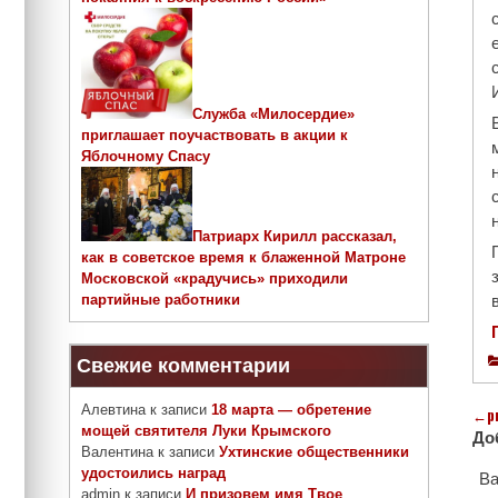
Служба «Милосердие»
приглашает поучаствовать в акции к
Яблочному Спасу
Патриарх Кирилл рассказал,
как в советское время к блаженной Матроне
Московской «крадучись» приходили
партийные работники
Свежие комментарии
Алевтина
к записи
18 марта — обретение
←
p
мощей святителя Луки Крымского
До
Валентина
к записи
Ухтинские общественники
удостоились наград
Ва
admin
к записи
И призовем имя Твое