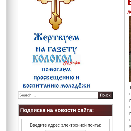
Д
S
e
a
Подписка на новости сайта:
r
c
h
Введите адрес электронной почты: