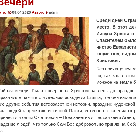
Вечери
ата:
08.04.2026
Автор:
admin
Сре­ди дней Страст
ме­сто. В этот ден
Иису­са Хри­ста с 
Спа­си­те­лем бы­ло
ин­ство Ев­ха­ри­ст
ю­щие под ви­дом 
Хри­сто­вы.
Без при­ча­ще­ния, у
ни, так как в этом 
мож­ное на зем­ле бла
Тай­ная ве­че­ря бы­ла со­вер­ше­на Хри­стом за день до празд­но­в
празд­ник в па­мять о чу­дес­ном ис­хо­де из Егип­та, где они на­хо­ди
гие дру­гие со­бы­тия вет­хо­за­вет­ной ис­то­рии, празд­ник иудей­ской
вил лю­дей к при­ня­тию ис­тин­ной Пас­хи, ис­тин­но­го спа­се­ния от
при­не­сти лю­дям Сын Бо­жий – Но­во­за­вет­ный Пас­халь­ный Аг­нец, з
па­де­ние лю­дей, что толь­ко Сам Бог, доб­ро­воль­но при­няв на Се­бя
ка.