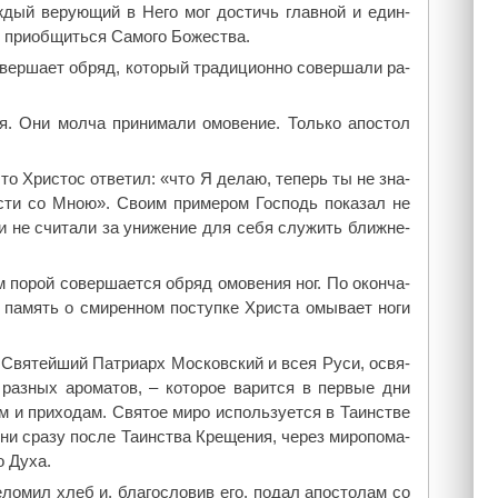
аж­дый ве­ру­ю­щий в Него мог до­стичь глав­ной и един­
 при­об­щить­ся Са­мо­го Бо­же­ства.
ер­ша­ет об­ряд, ко­то­рый тра­ди­ци­он­но со­вер­ша­ли ра­
­ля. Они мол­ча при­ни­ма­ли омо­ве­ние. Толь­ко апо­стол
это Хри­стос от­ве­тил: «что Я де­лаю, те­перь ты не зна­
сти со Мною». Сво­им при­ме­ром Гос­подь по­ка­зал не
и не счи­та­ли за уни­же­ние для се­бя слу­жить ближ­не­
м по­рой со­вер­ша­ет­ся об­ряд омо­ве­ния ног. По окон­ча­
 па­мять о сми­рен­ном по­ступ­ке Хри­ста омы­ва­ет но­ги
 Свя­тей­ший Пат­ри­арх Мос­ков­ский и всея Ру­си, освя­
раз­ных аро­ма­тов, – ко­то­рое ва­рит­ся в пер­вые дни
 и при­хо­дам. Свя­тое ми­ро ис­поль­зу­ет­ся в Та­ин­стве
­ни сра­зу по­сле Та­ин­ства Кре­ще­ния, через ми­ро­по­ма­
о Ду­ха.
­ло­мил хлеб и, бла­го­сло­вив его, по­дал апо­сто­лам со