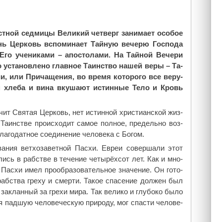
­ной сед­ми­цы Ве­ли­кий чет­верг за­ни­ма­ет осо­бое
ь Цер­ковь вспо­ми­на­ет Тай­ную ве­че­рю Гос­по­да
Его уче­ни­ка­ми – апо­сто­ла­ми. На Тай­ной Ве­че­ри
 уста­нов­ле­но глав­ное Та­ин­ство на­шей ве­ры – Та­
ии, или При­ча­ще­ния, во вре­мя ко­то­ро­го все ве­ру­
хле­ба и ви­на вку­ша­ют ис­тин­ные Те­ло и Кровь
чит Свя­тая Цер­ковь, нет ис­тин­ной хри­сти­ан­ской жиз­
Та­ин­стве про­ис­хо­дит са­мое пол­ное, пре­дель­но воз­
­го­дат­ное со­еди­не­ние че­ло­ве­ка с Бо­гом.
а­ния вет­хо­за­вет­ной Пас­хи. Евреи со­вер­ша­ли этот
­лись в раб­стве в те­че­ние че­ты­рёх­сот лет. Как и мно­
 Пас­хи имел про­об­ра­зо­ва­тель­ное зна­че­ние. Он го­то­
 раб­ства гре­ху и смер­ти. Та­кое спа­се­ние дол­жен был
а­клан­ный за гре­хи ми­ра. Так ве­ли­ко и глу­бо­ко бы­ло
 пад­шую че­ло­ве­че­скую при­ро­ду, мог спа­сти че­ло­ве­