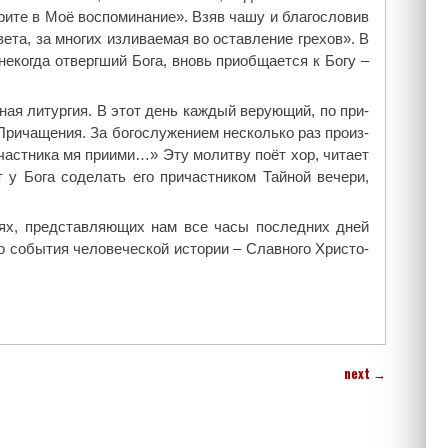
ри­те в Моё вос­по­ми­на­ние». Взяв ча­шу и бла­го­сло­вив
­та, за мно­гих из­ли­ва­е­мая во остав­ле­ние гре­хов». В
 неко­гда от­верг­ший Бо­га, вновь при­об­ща­ет­ся к Бо­гу –
­ная ли­тур­гия. В этот день каж­дый ве­ру­ю­щий, по при­
При­ча­ще­ния. За бо­го­слу­же­ни­ем несколь­ко раз про­из­
аст­ни­ка мя при­и­ми…» Эту мо­лит­ву по­ёт хор, чи­та­ет
 у Бо­га со­де­лать его при­част­ни­ком Тай­ной ве­че­ри,
и­ях, пред­став­ля­ю­щих нам все ча­сы по­след­них дней
о со­бы­тия че­ло­ве­че­ской ис­то­рии – Слав­но­го Хри­сто­
next
→