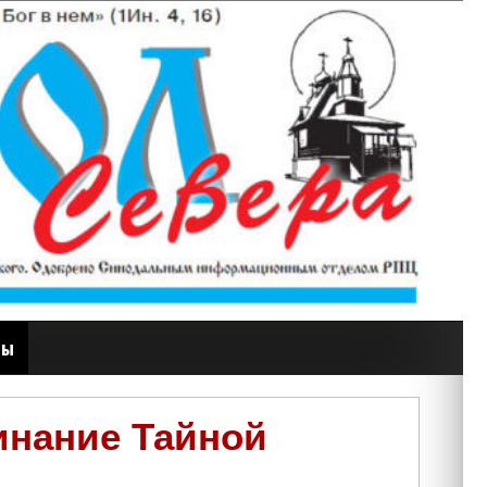
ты
инание Тайной