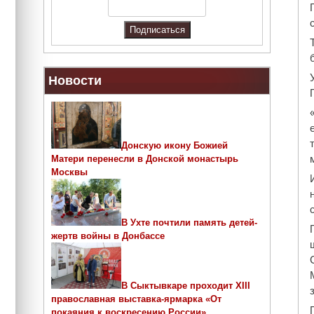
Новости
Донскую икону Божией
Матери перенесли в Донской монастырь
Москвы
В Ухте почтили память детей-
жертв войны в Донбассе
В Сыктывкаре проходит ХIII
православная выставка-ярмарка «От
покаяния к воскресению России»