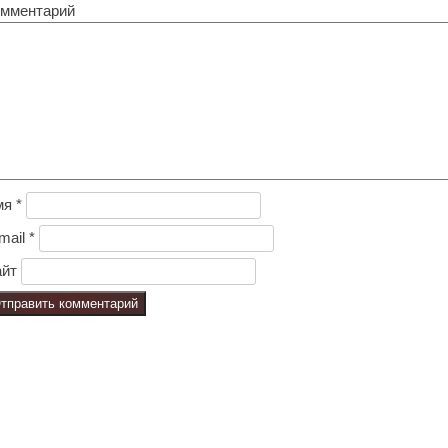
мментарий
мя
*
mail
*
йт